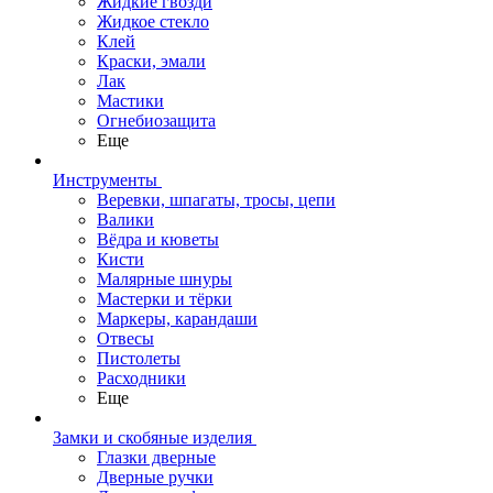
Жидкие гвозди
Жидкое стекло
Клей
Краски, эмали
Лак
Мастики
Огнебиозащита
Еще
Инструменты
Веревки, шпагаты, тросы, цепи
Валики
Вёдра и кюветы
Кисти
Малярные шнуры
Мастерки и тёрки
Маркеры, карандаши
Отвесы
Пистолеты
Расходники
Еще
Замки и скобяные изделия
Глазки дверные
Дверные ручки