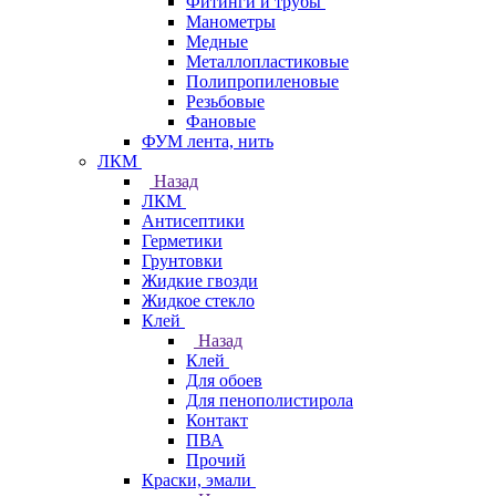
Фитинги и трубы
Манометры
Медные
Металлопластиковые
Полипропиленовые
Резьбовые
Фановые
ФУМ лента, нить
ЛКМ
Назад
ЛКМ
Антисептики
Герметики
Грунтовки
Жидкие гвозди
Жидкое стекло
Клей
Назад
Клей
Для обоев
Для пенополистирола
Контакт
ПВА
Прочий
Краски, эмали