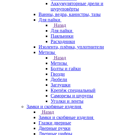
Аккумуляторные дрели и
шуруповёрты
Ванны, ведра, канистры, тазы
Для пайки
Назад
Для пайки
Паяльники
Расходники
Изолента, плёнка, уплотнители
Метизы
Назад
Метизы
Болты и гайки
Гвозди
Дюбели
Заглушки
Крепёж специальный
Саморезы и шурупы
Уголки и ленты
Замки и скобяные изделия
Назад
Замки и скобяные изделия
Глазки дверные
Дверные ручки
Дверные цифры