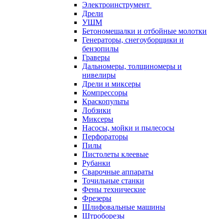
Электроинструмент
Дрели
УШМ
Бетономешалки и отбойные молотки
Генераторы, снегоуборщики и
бензопилы
Граверы
Дальномеры, толщиномеры и
нивелиры
Дрели и миксеры
Компрессоры
Краскопульты
Лобзики
Миксеры
Насосы, мойки и пылесосы
Перфораторы
Пилы
Пистолеты клеевые
Рубанки
Сварочные аппараты
Точильные станки
Фены технические
Фрезеры
Шлифовальные машины
Штроборезы