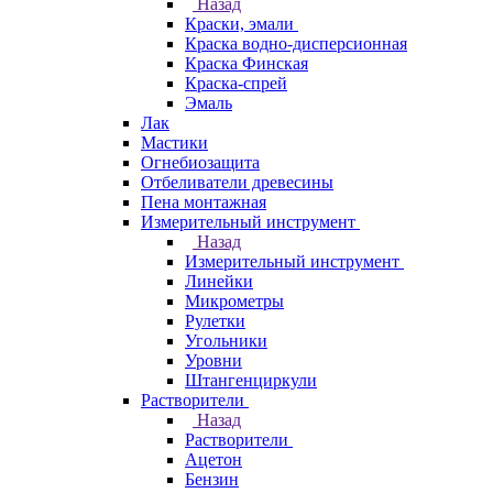
Назад
Краски, эмали
Краска водно-дисперсионная
Краска Финская
Краска-спрей
Эмаль
Лак
Мастики
Огнебиозащита
Отбеливатели древесины
Пена монтажная
Измерительный инструмент
Назад
Измерительный инструмент
Линейки
Микрометры
Рулетки
Угольники
Уровни
Штангенциркули
Растворители
Назад
Растворители
Ацетон
Бензин