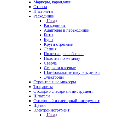
Маркеры, карандаши
Отвесы
Пистолеты
Расходники
Назад
Расходники
Адаптеры и переходники
Биты
Буры
Круги отрезные
Лезвия
Полотна для лобзиков
Полотна по металлу
Свёрла
Стержни клеевые
Шлифовальные шкурки, диски
Электроды
Строительные миксеры
Трафареты
Столярно слесарный инструмент
Шпатели
Столярный и слесарный инструмент
Щётки
Электроинструмент
Назад