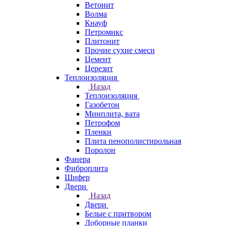
Ветонит
Волма
Кнауф
Петромикс
Плитонит
Прочие сухие смеси
Цемент
Церезит
Теплоизоляция
Назад
Теплоизоляция
Газобетон
Минплита, вата
Петрофом
Пленки
Плита пенополистирольная
Поролон
Фанера
Фиброплита
Шифер
Двери
Назад
Двери
Белые с притвором
Доборные планки