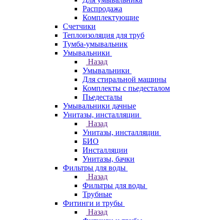
Распродажа
Комплектующие
Счетчики
Теплоизоляция для труб
Тумба-умывальник
Умывальники
Назад
Умывальники
Для стиральной машины
Комплекты с пьедесталом
Пьедесталы
Умывальники дачные
Унитазы, инсталляции
Назад
Унитазы, инсталляции
БИО
Инсталляции
Унитазы, бачки
Фильтры для воды
Назад
Фильтры для воды
Трубные
Фитинги и трубы
Назад