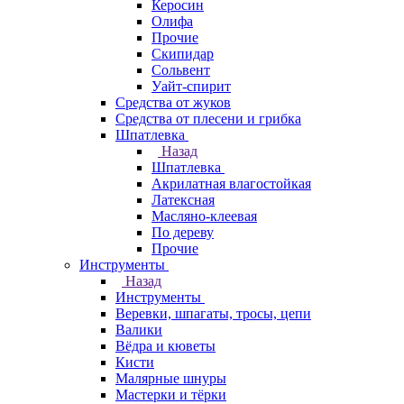
Керосин
Олифа
Прочие
Скипидар
Сольвент
Уайт-спирит
Средства от жуков
Средства от плесени и грибка
Шпатлевка
Назад
Шпатлевка
Акрилатная влагостойкая
Латексная
Масляно-клеевая
По дереву
Прочие
Инструменты
Назад
Инструменты
Веревки, шпагаты, тросы, цепи
Валики
Вёдра и кюветы
Кисти
Малярные шнуры
Мастерки и тёрки