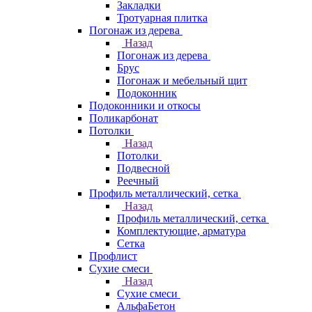
Закладки
Тротуарная плитка
Погонаж из дерева
Назад
Погонаж из дерева
Брус
Погонаж и мебельный щит
Подоконник
Подоконники и откосы
Поликарбонат
Потолки
Назад
Потолки
Подвесной
Реечный
Профиль металлический, сетка
Назад
Профиль металлический, сетка
Комплектующие, арматура
Сетка
Профлист
Сухие смеси
Назад
Сухие смеси
АльфаБетон