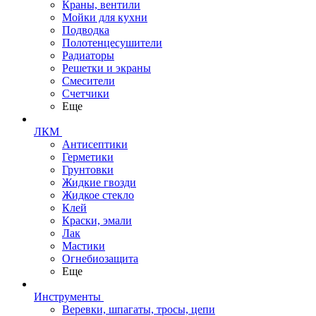
Краны, вентили
Мойки для кухни
Подводка
Полотенцесушители
Радиаторы
Решетки и экраны
Смесители
Счетчики
Еще
ЛКМ
Антисептики
Герметики
Грунтовки
Жидкие гвозди
Жидкое стекло
Клей
Краски, эмали
Лак
Мастики
Огнебиозащита
Еще
Инструменты
Веревки, шпагаты, тросы, цепи