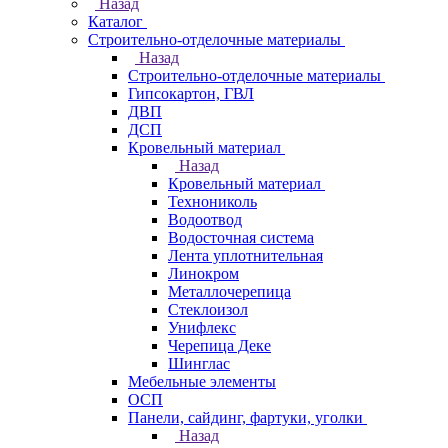
Назад
Каталог
Строительно-отделочные материалы
Назад
Строительно-отделочные материалы
Гипсокартон, ГВЛ
ДВП
ДСП
Кровельный материал
Назад
Кровельный материал
Технониколь
Водоотвод
Водосточная система
Лента уплотнительная
Линокром
Металлочерепица
Стеклоизол
Унифлекс
Черепица Деке
Шинглас
Мебельные элементы
ОСП
Панели, сайдинг, фартуки, уголки
Назад