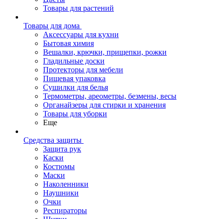
Товары для растений
Товары для дома
Аксессуары для кухни
Бытовая химия
Вешалки, крючки, прищепки, рожки
Гладильные доски
Протекторы для мебели
Пищевая упаковка
Сушилки для белья
Термометры, ареометры, безмены, весы
Органайзеры для стирки и хранения
Товары для уборки
Еще
Средства защиты
Защита рук
Каски
Костюмы
Маски
Наколенники
Наушники
Очки
Респираторы