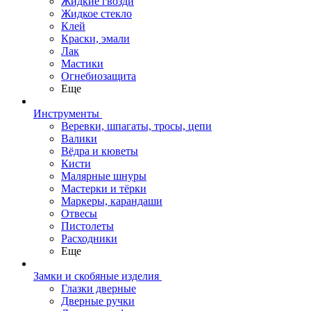
Жидкие гвозди
Жидкое стекло
Клей
Краски, эмали
Лак
Мастики
Огнебиозащита
Еще
Инструменты
Веревки, шпагаты, тросы, цепи
Валики
Вёдра и кюветы
Кисти
Малярные шнуры
Мастерки и тёрки
Маркеры, карандаши
Отвесы
Пистолеты
Расходники
Еще
Замки и скобяные изделия
Глазки дверные
Дверные ручки