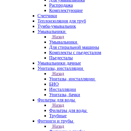
Распродажа
Комплектующие
Счетчики
Теплоизоляция для труб
Тумба-умывальник
Умывальники
Назад
Умывальники
Для стиральной машины
Комплекты с пьедесталом
Пьедесталы
Умывальники дачные
Унитазы, инсталляции
Назад
Унитазы, инсталляции
БИО
Инсталляции
Унитазы, бачки
Фильтры для воды
Назад
Фильтры для воды
Трубные
Фитинги и трубы
Назад