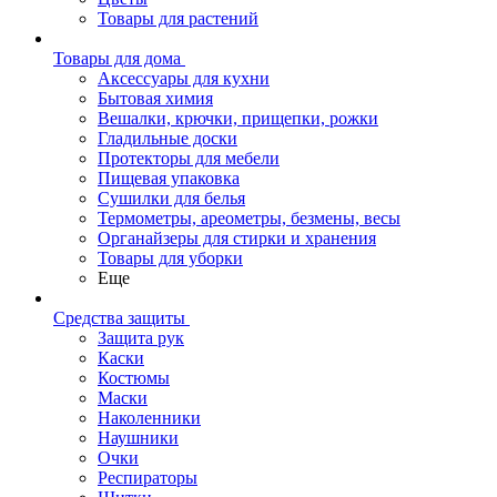
Товары для растений
Товары для дома
Аксессуары для кухни
Бытовая химия
Вешалки, крючки, прищепки, рожки
Гладильные доски
Протекторы для мебели
Пищевая упаковка
Сушилки для белья
Термометры, ареометры, безмены, весы
Органайзеры для стирки и хранения
Товары для уборки
Еще
Средства защиты
Защита рук
Каски
Костюмы
Маски
Наколенники
Наушники
Очки
Респираторы