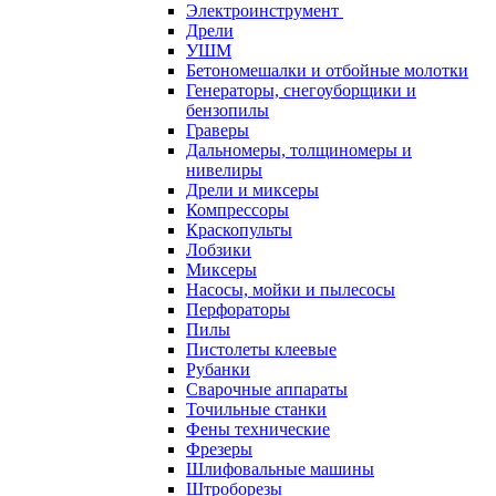
Электроинструмент
Дрели
УШМ
Бетономешалки и отбойные молотки
Генераторы, снегоуборщики и
бензопилы
Граверы
Дальномеры, толщиномеры и
нивелиры
Дрели и миксеры
Компрессоры
Краскопульты
Лобзики
Миксеры
Насосы, мойки и пылесосы
Перфораторы
Пилы
Пистолеты клеевые
Рубанки
Сварочные аппараты
Точильные станки
Фены технические
Фрезеры
Шлифовальные машины
Штроборезы