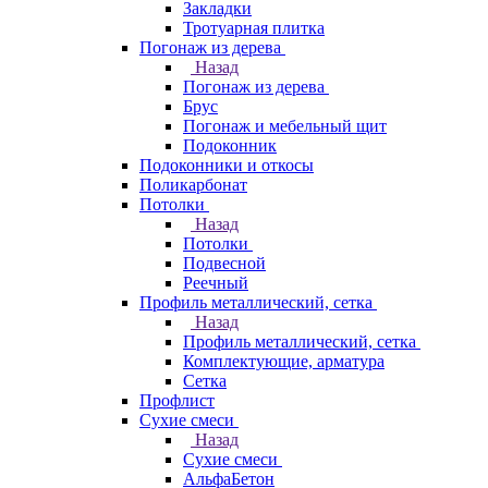
Закладки
Тротуарная плитка
Погонаж из дерева
Назад
Погонаж из дерева
Брус
Погонаж и мебельный щит
Подоконник
Подоконники и откосы
Поликарбонат
Потолки
Назад
Потолки
Подвесной
Реечный
Профиль металлический, сетка
Назад
Профиль металлический, сетка
Комплектующие, арматура
Сетка
Профлист
Сухие смеси
Назад
Сухие смеси
АльфаБетон