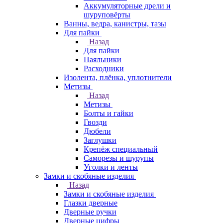
Аккумуляторные дрели и
шуруповёрты
Ванны, ведра, канистры, тазы
Для пайки
Назад
Для пайки
Паяльники
Расходники
Изолента, плёнка, уплотнители
Метизы
Назад
Метизы
Болты и гайки
Гвозди
Дюбели
Заглушки
Крепёж специальный
Саморезы и шурупы
Уголки и ленты
Замки и скобяные изделия
Назад
Замки и скобяные изделия
Глазки дверные
Дверные ручки
Дверные цифры