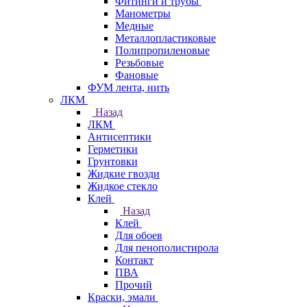
Фитинги и трубы
Манометры
Медные
Металлопластиковые
Полипропиленовые
Резьбовые
Фановые
ФУМ лента, нить
ЛКМ
Назад
ЛКМ
Антисептики
Герметики
Грунтовки
Жидкие гвозди
Жидкое стекло
Клей
Назад
Клей
Для обоев
Для пенополистирола
Контакт
ПВА
Прочий
Краски, эмали