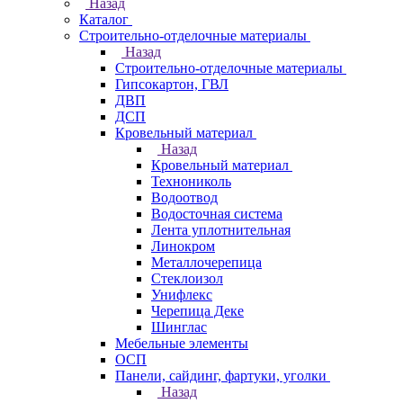
Назад
Каталог
Строительно-отделочные материалы
Назад
Строительно-отделочные материалы
Гипсокартон, ГВЛ
ДВП
ДСП
Кровельный материал
Назад
Кровельный материал
Технониколь
Водоотвод
Водосточная система
Лента уплотнительная
Линокром
Металлочерепица
Стеклоизол
Унифлекс
Черепица Деке
Шинглас
Мебельные элементы
ОСП
Панели, сайдинг, фартуки, уголки
Назад