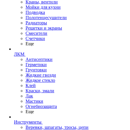
Краны, вентили
Мойки для кухни
Подводка
Полотенцесушители
Радиаторы
Решетки и экраны
Смесители
Счетчики
Еще
ЛКМ
Антисептики
Герметики
Грунтовки
Жидкие гвозди
Жидкое стекло
Клей
Краски, эмали
Лак
Мастики
Огнебиозащита
Еще
Инструменты
Веревки, шпагаты, тросы, цепи