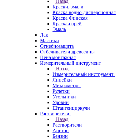
Назад
Краски, эмали
Краска водно-дисперсионная
Краска Финская
Краска-спрей
Эмаль
Лак
Мастики
Огнебиозащита
Отбеливатели древесины
Пена монтажная
Измерительный инструмент
Назад
Измерительный инструмент
Линейки
Микрометры
Рулетки
Угольники
Уровни
Штангенциркули
Растворители
Назад
Растворители
Ацетон
Бензин