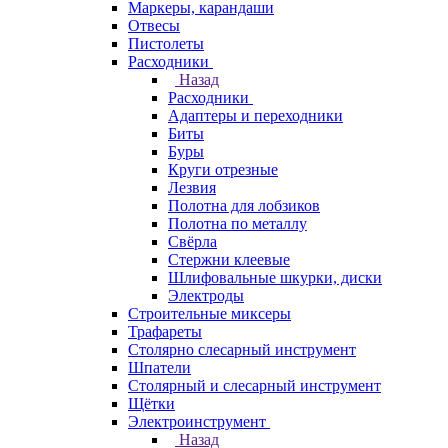
Маркеры, карандаши
Отвесы
Пистолеты
Расходники
Назад
Расходники
Адаптеры и переходники
Биты
Буры
Круги отрезные
Лезвия
Полотна для лобзиков
Полотна по металлу
Свёрла
Стержни клеевые
Шлифовальные шкурки, диски
Электроды
Строительные миксеры
Трафареты
Столярно слесарный инструмент
Шпатели
Столярный и слесарный инструмент
Щётки
Электроинструмент
Назад