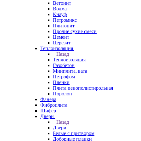
Ветонит
Волма
Кнауф
Петромикс
Плитонит
Прочие сухие смеси
Цемент
Церезит
Теплоизоляция
Назад
Теплоизоляция
Газобетон
Минплита, вата
Петрофом
Пленки
Плита пенополистирольная
Поролон
Фанера
Фиброплита
Шифер
Двери
Назад
Двери
Белые с притвором
Доборные планки