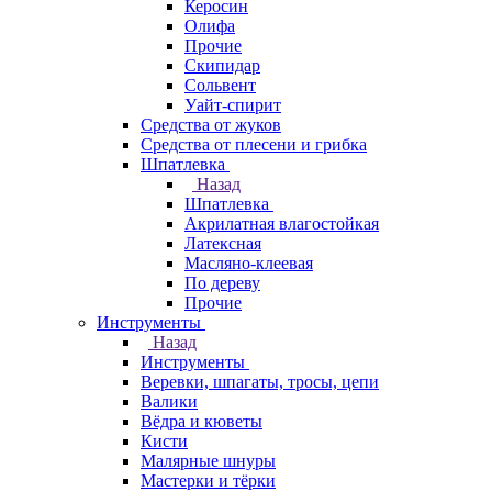
Керосин
Олифа
Прочие
Скипидар
Сольвент
Уайт-спирит
Средства от жуков
Средства от плесени и грибка
Шпатлевка
Назад
Шпатлевка
Акрилатная влагостойкая
Латексная
Масляно-клеевая
По дереву
Прочие
Инструменты
Назад
Инструменты
Веревки, шпагаты, тросы, цепи
Валики
Вёдра и кюветы
Кисти
Малярные шнуры
Мастерки и тёрки