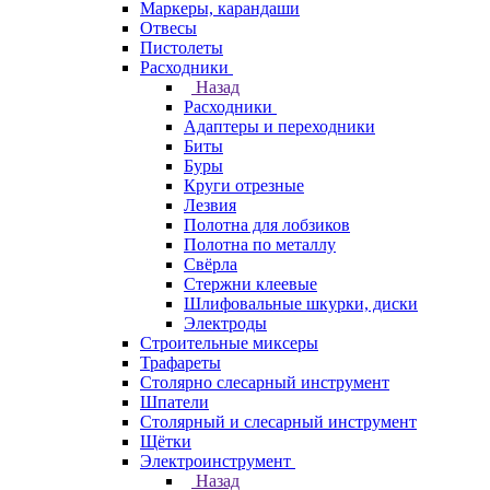
Маркеры, карандаши
Отвесы
Пистолеты
Расходники
Назад
Расходники
Адаптеры и переходники
Биты
Буры
Круги отрезные
Лезвия
Полотна для лобзиков
Полотна по металлу
Свёрла
Стержни клеевые
Шлифовальные шкурки, диски
Электроды
Строительные миксеры
Трафареты
Столярно слесарный инструмент
Шпатели
Столярный и слесарный инструмент
Щётки
Электроинструмент
Назад