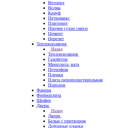
Ветонит
Волма
Кнауф
Петромикс
Плитонит
Прочие сухие смеси
Цемент
Церезит
Теплоизоляция
Назад
Теплоизоляция
Газобетон
Минплита, вата
Петрофом
Пленки
Плита пенополистирольная
Поролон
Фанера
Фиброплита
Шифер
Двери
Назад
Двери
Белые с притвором
Доборные планки