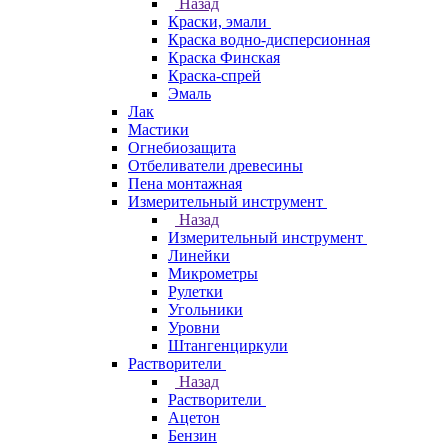
Назад
Краски, эмали
Краска водно-дисперсионная
Краска Финская
Краска-спрей
Эмаль
Лак
Мастики
Огнебиозащита
Отбеливатели древесины
Пена монтажная
Измерительный инструмент
Назад
Измерительный инструмент
Линейки
Микрометры
Рулетки
Угольники
Уровни
Штангенциркули
Растворители
Назад
Растворители
Ацетон
Бензин