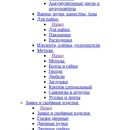
Аккумуляторные дрели и
шуруповёрты
Ванны, ведра, канистры, тазы
Для пайки
Назад
Для пайки
Паяльники
Расходники
Изолента, плёнка, уплотнители
Метизы
Назад
Метизы
Болты и гайки
Гвозди
Дюбели
Заглушки
Крепёж специальный
Саморезы и шурупы
Уголки и ленты
Замки и скобяные изделия
Назад
Замки и скобяные изделия
Глазки дверные
Дверные ручки
Дверные цифры