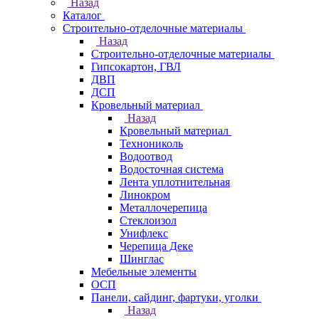
Назад
Каталог
Строительно-отделочные материалы
Назад
Строительно-отделочные материалы
Гипсокартон, ГВЛ
ДВП
ДСП
Кровельный материал
Назад
Кровельный материал
Технониколь
Водоотвод
Водосточная система
Лента уплотнительная
Линокром
Металлочерепица
Стеклоизол
Унифлекс
Черепица Деке
Шинглас
Мебельные элементы
ОСП
Панели, сайдинг, фартуки, уголки
Назад