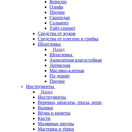
Керосин
Олифа
Прочие
Скипидар
Сольвент
Уайт-спирит
Средства от жуков
Средства от плесени и грибка
Шпатлевка
Назад
Шпатлевка
Акрилатная влагостойкая
Латексная
Масляно-клеевая
По дереву
Прочие
Инструменты
Назад
Инструменты
Веревки, шпагаты, тросы, цепи
Валики
Вёдра и кюветы
Кисти
Малярные шнуры
Мастерки и тёрки