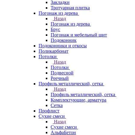
Закладки
Тротуарная плитка
Погонаж из дерева
Назад
Погонаж из дерева
Брус
Погонаж и мебельный щит
Подоконник
Подоконники и откосы
Поликарбонат
Потолки
Назад
Потолки
Подвесной
Реечный
Профиль металлический, сетка
Назад
Профиль металлический, сетка
Комплектующие, арматура
Сетка
Профлист
Сухие смеси
Назад
Сухие смеси
АльфаБетон