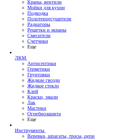
Краны, вентили
Мойки для кухни
Подводка
Полотенцесушители
Радиаторы
Решетки и экраны
Смесители
Счетчики
Еще
ЛКМ
Антисептики
Герметики
Грунтовки
Жидкие гвозди
Жидкое стекло
Клей
Краски, эмали
Лак
Мастики
Огнебиозащита
Еще
Инструменты
Веревки, шпагаты, тросы, цепи