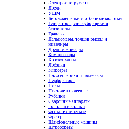
Электроинструмент
Дрели
УШМ
Бетономешалки и отбойные молотки
Генераторы, снегоуборщики и
бензопилы
Граверы
Дальномеры, толщиномеры и
нивелиры
Дрели и миксеры
Компрессоры
Краскопульты
Лобзики
Миксеры
Насосы, мойки и пылесосы
Перфораторы
Пилы
Пистолеты клеевые
Рубанки
Сварочные аппараты
Точильные станки
Фены технические
Фрезеры
Шлифовальные машины
Штроборезы