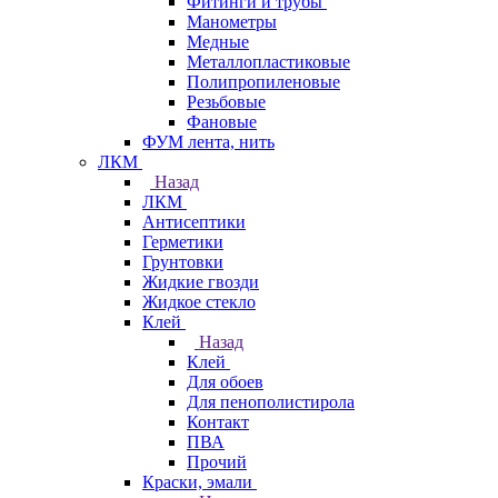
Фитинги и трубы
Манометры
Медные
Металлопластиковые
Полипропиленовые
Резьбовые
Фановые
ФУМ лента, нить
ЛКМ
Назад
ЛКМ
Антисептики
Герметики
Грунтовки
Жидкие гвозди
Жидкое стекло
Клей
Назад
Клей
Для обоев
Для пенополистирола
Контакт
ПВА
Прочий
Краски, эмали