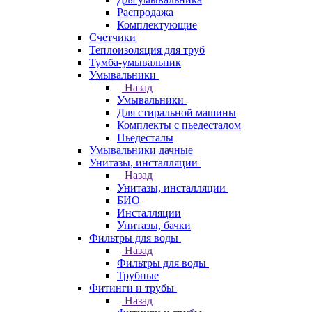
Распродажа
Комплектующие
Счетчики
Теплоизоляция для труб
Тумба-умывальник
Умывальники
Назад
Умывальники
Для стиральной машины
Комплекты с пьедесталом
Пьедесталы
Умывальники дачные
Унитазы, инсталляции
Назад
Унитазы, инсталляции
БИО
Инсталляции
Унитазы, бачки
Фильтры для воды
Назад
Фильтры для воды
Трубные
Фитинги и трубы
Назад