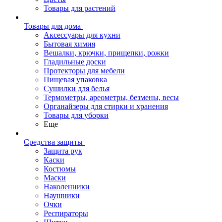
Товары для растений
Товары для дома
Аксессуары для кухни
Бытовая химия
Вешалки, крючки, прищепки, рожки
Гладильные доски
Протекторы для мебели
Пищевая упаковка
Сушилки для белья
Термометры, ареометры, безмены, весы
Органайзеры для стирки и хранения
Товары для уборки
Еще
Средства защиты
Защита рук
Каски
Костюмы
Маски
Наколенники
Наушники
Очки
Респираторы