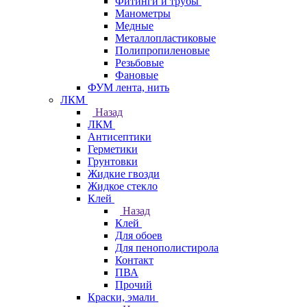
Фитинги и трубы
Манометры
Медные
Металлопластиковые
Полипропиленовые
Резьбовые
Фановые
ФУМ лента, нить
ЛКМ
Назад
ЛКМ
Антисептики
Герметики
Грунтовки
Жидкие гвозди
Жидкое стекло
Клей
Назад
Клей
Для обоев
Для пенополистирола
Контакт
ПВА
Прочий
Краски, эмали