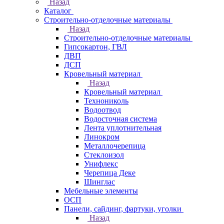
Назад
Каталог
Строительно-отделочные материалы
Назад
Строительно-отделочные материалы
Гипсокартон, ГВЛ
ДВП
ДСП
Кровельный материал
Назад
Кровельный материал
Технониколь
Водоотвод
Водосточная система
Лента уплотнительная
Линокром
Металлочерепица
Стеклоизол
Унифлекс
Черепица Деке
Шинглас
Мебельные элементы
ОСП
Панели, сайдинг, фартуки, уголки
Назад