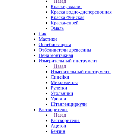
Назад
Краски, эмали
Краска водно-дисперсионная
Краска Финская
Краска-спрей
Эмаль
Лак
Мастики
Огнебиозащита
Отбеливатели древесины
Пена монтажная
Измерительный инструмент
Назад
Измерительный инструмент
Линейки
Микрометры
Рулетки
Угольники
Уровни
Штангенциркули
Растворители
Назад
Растворители
Ацетон
Бензин