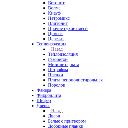
Ветонит
Волма
Кнауф
Петромикс
Плитонит
Прочие сухие смеси
Цемент
Церезит
Теплоизоляция
Назад
Теплоизоляция
Газобетон
Минплита, вата
Петрофом
Пленки
Плита пенополистирольная
Поролон
Фанера
Фиброплита
Шифер
Двери
Назад
Двери
Белые с притвором
Доборные планки