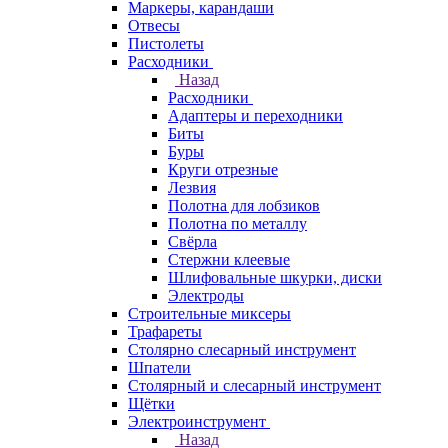
Маркеры, карандаши
Отвесы
Пистолеты
Расходники
Назад
Расходники
Адаптеры и переходники
Биты
Буры
Круги отрезные
Лезвия
Полотна для лобзиков
Полотна по металлу
Свёрла
Стержни клеевые
Шлифовальные шкурки, диски
Электроды
Строительные миксеры
Трафареты
Столярно слесарный инструмент
Шпатели
Столярный и слесарный инструмент
Щётки
Электроинструмент
Назад