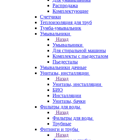
Распродажа
Комплектующие
Счетчики
Теплоизоляция для труб
Тумба-умывальник
Умывальники
Назад
Умывальники
Для стиральной машины
Комплекты с пьедесталом
Пьедесталы
Умывальники дачные
Унитазы, инсталляции
Назад
Унитазы, инсталляции
БИО
Инсталляции
Унитазы, бачки
Фильтры для воды
Назад
Фильтры для воды
Трубные
Фитинги и трубы
Назад