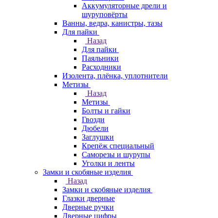
Аккумуляторные дрели и
шуруповёрты
Ванны, ведра, канистры, тазы
Для пайки
Назад
Для пайки
Паяльники
Расходники
Изолента, плёнка, уплотнители
Метизы
Назад
Метизы
Болты и гайки
Гвозди
Дюбели
Заглушки
Крепёж специальный
Саморезы и шурупы
Уголки и ленты
Замки и скобяные изделия
Назад
Замки и скобяные изделия
Глазки дверные
Дверные ручки
Дверные цифры