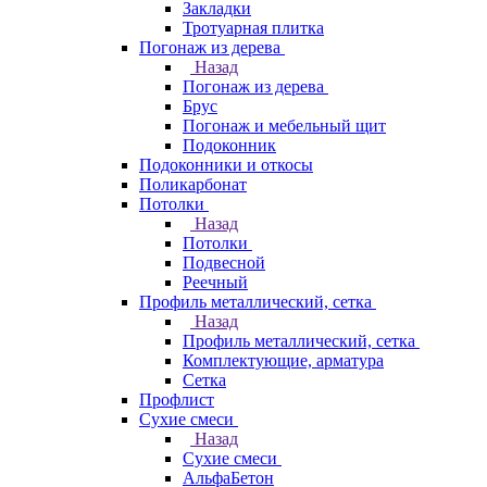
Закладки
Тротуарная плитка
Погонаж из дерева
Назад
Погонаж из дерева
Брус
Погонаж и мебельный щит
Подоконник
Подоконники и откосы
Поликарбонат
Потолки
Назад
Потолки
Подвесной
Реечный
Профиль металлический, сетка
Назад
Профиль металлический, сетка
Комплектующие, арматура
Сетка
Профлист
Сухие смеси
Назад
Сухие смеси
АльфаБетон