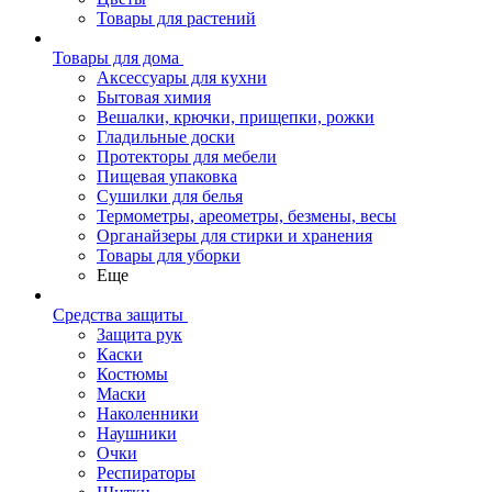
Товары для растений
Товары для дома
Аксессуары для кухни
Бытовая химия
Вешалки, крючки, прищепки, рожки
Гладильные доски
Протекторы для мебели
Пищевая упаковка
Сушилки для белья
Термометры, ареометры, безмены, весы
Органайзеры для стирки и хранения
Товары для уборки
Еще
Средства защиты
Защита рук
Каски
Костюмы
Маски
Наколенники
Наушники
Очки
Респираторы