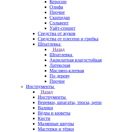
Керосин
Олифа
Прочие
Скипидар
Сольвент
Уайт-спирит
Средства от жуков
Средства от плесени и грибка
Шпатлевка
Назад
Шпатлевка
Акрилатная влагостойкая
Латексная
Масляно-клеевая
По дереву
Прочие
Инструменты
Назад
Инструменты
Веревки, шпагаты, тросы, цепи
Валики
Вёдра и кюветы
Кисти
Малярные шнуры
Мастерки и тёрки