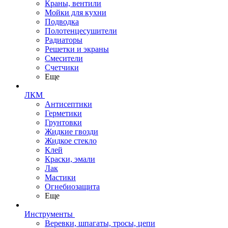
Краны, вентили
Мойки для кухни
Подводка
Полотенцесушители
Радиаторы
Решетки и экраны
Смесители
Счетчики
Еще
ЛКМ
Антисептики
Герметики
Грунтовки
Жидкие гвозди
Жидкое стекло
Клей
Краски, эмали
Лак
Мастики
Огнебиозащита
Еще
Инструменты
Веревки, шпагаты, тросы, цепи