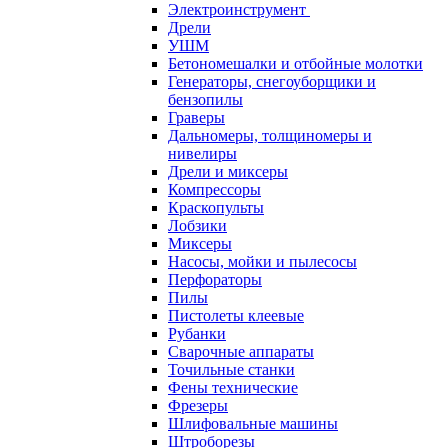
Электроинструмент
Дрели
УШМ
Бетономешалки и отбойные молотки
Генераторы, снегоуборщики и
бензопилы
Граверы
Дальномеры, толщиномеры и
нивелиры
Дрели и миксеры
Компрессоры
Краскопульты
Лобзики
Миксеры
Насосы, мойки и пылесосы
Перфораторы
Пилы
Пистолеты клеевые
Рубанки
Сварочные аппараты
Точильные станки
Фены технические
Фрезеры
Шлифовальные машины
Штроборезы