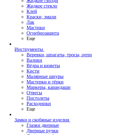
Жидкие гвозди
Жидкое стекло
Клей
Краски, эмали
Лак
Мастики
Огнебиозащита
Еще
Инструменты
Веревки, шпагаты, тросы, цепи
Валики
Вёдра и кюветы
Кисти
Малярные шнуры
Мастерки и тёрки
Маркеры, карандаши
Отвесы
Пистолеты
Расходники
Еще
Замки и скобяные изделия
Глазки дверные
Дверные ручки