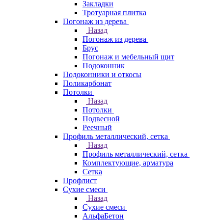
Закладки
Тротуарная плитка
Погонаж из дерева
Назад
Погонаж из дерева
Брус
Погонаж и мебельный щит
Подоконник
Подоконники и откосы
Поликарбонат
Потолки
Назад
Потолки
Подвесной
Реечный
Профиль металлический, сетка
Назад
Профиль металлический, сетка
Комплектующие, арматура
Сетка
Профлист
Сухие смеси
Назад
Сухие смеси
АльфаБетон