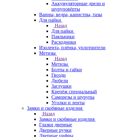
Аккумуляторные дрели и
шуруповёрты
Ванны, ведра, канистры, тазы
Для пайки
Назад
Для пайки
Паяльники
Расходники
Изолента, плёнка, уплотнители
Метизы
Назад
Метизы
Болты и гайки
Гвозди
Дюбели
Заглушки
Крепёж специальный
Саморезы и шурупы
Уголки и ленты
Замки и скобяные изделия
Назад
Замки и скобяные изделия
Глазки дверные
Дверные ручки
Дверные цифры