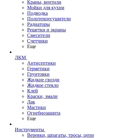
Краны, вентили
Мойки для кухни
Подводка
Полотенцесушители
Радиаторы
Решетки и экраны
Смесители
Счетчики
Еще
ЛКМ
Антисептики
Герметики
Грунтовки
Жидкие гвозди
Жидкое стекло
Клей
Краски, эмали
Лак
Мастики
Огнебиозащита
Еще
Инструменты
Веревки, шпагаты, тросы, цепи