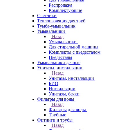
Распродажа
Комплектующие
Счетчики
Теплоизоляция для труб
Тумба-умывальник
Умывальники
Назад
Умывальники
Для стиральной машины
Комплекты с пьедесталом
Пьедесталы
Умывальники дачные
Унитазы, инсталляции
Назад
Унитазы, инсталляции
БИО
Инсталляции
Унитазы, бачки
Фильтры для воды
Назад
Фильтры для воды
Трубные
Фитинги и трубы
Назад