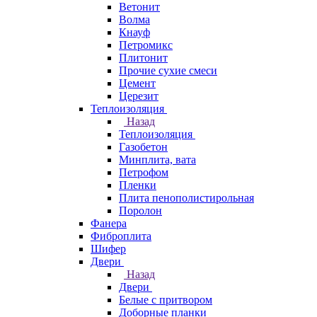
Ветонит
Волма
Кнауф
Петромикс
Плитонит
Прочие сухие смеси
Цемент
Церезит
Теплоизоляция
Назад
Теплоизоляция
Газобетон
Минплита, вата
Петрофом
Пленки
Плита пенополистирольная
Поролон
Фанера
Фиброплита
Шифер
Двери
Назад
Двери
Белые с притвором
Доборные планки