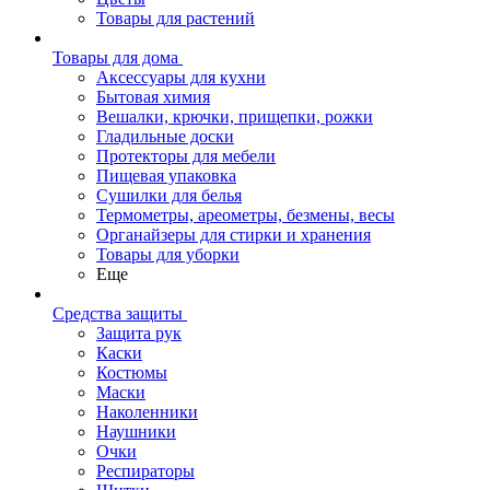
Товары для растений
Товары для дома
Аксессуары для кухни
Бытовая химия
Вешалки, крючки, прищепки, рожки
Гладильные доски
Протекторы для мебели
Пищевая упаковка
Сушилки для белья
Термометры, ареометры, безмены, весы
Органайзеры для стирки и хранения
Товары для уборки
Еще
Средства защиты
Защита рук
Каски
Костюмы
Маски
Наколенники
Наушники
Очки
Респираторы