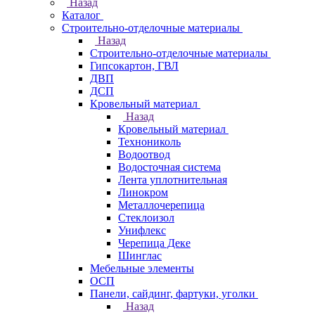
Назад
Каталог
Строительно-отделочные материалы
Назад
Строительно-отделочные материалы
Гипсокартон, ГВЛ
ДВП
ДСП
Кровельный материал
Назад
Кровельный материал
Технониколь
Водоотвод
Водосточная система
Лента уплотнительная
Линокром
Металлочерепица
Стеклоизол
Унифлекс
Черепица Деке
Шинглас
Мебельные элементы
ОСП
Панели, сайдинг, фартуки, уголки
Назад