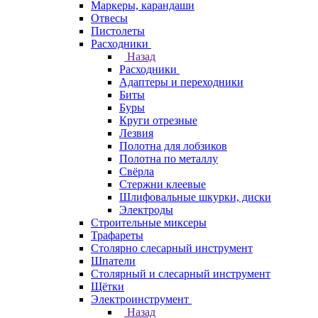
Маркеры, карандаши
Отвесы
Пистолеты
Расходники
Назад
Расходники
Адаптеры и переходники
Биты
Буры
Круги отрезные
Лезвия
Полотна для лобзиков
Полотна по металлу
Свёрла
Стержни клеевые
Шлифовальные шкурки, диски
Электроды
Строительные миксеры
Трафареты
Столярно слесарный инструмент
Шпатели
Столярный и слесарный инструмент
Щётки
Электроинструмент
Назад