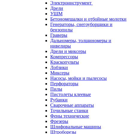
Электроинструмент
Дрели
УШМ
Бетономешалки и отбойные молотки
Генераторы, снегоуборщики и
бензопилы
Граверы
Дальномеры, толщиномеры и
нивелиры
Дрели и миксеры
Компрессоры
Краскопульты
Лобзики
Миксеры
Насосы, мойки и пылесосы
Перфораторы
Пилы
Пистолеты клеевые
Рубанки
Сварочные аппараты
Точильные станки
Фены технические
Фрезеры
Шлифовальные машины
Штроборезы