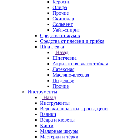
Керосин
Олифа
Прочие
Скипидар
Сольвент
Уайт-спирит
Средства от жуков
Средства от плесени и грибка
Шпатлевка
Назад
Шпатлевка
Акрилатная влагостойкая
Латексная
Масляно-клеевая
По дереву
Прочие
Инструменты
Назад
Инструменты
Веревки, шпагаты, тросы, цепи
Валики
Вёдра и кюветы
Кисти
Малярные шнуры
Мастерки и тёрки