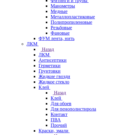
Фитинги и трубы
Манометры
Медные
Металлопластиковые
Полипропиленовые
Резьбовые
Фановые
ФУМ лента, нить
ЛКМ
Назад
ЛКМ
Антисептики
Герметики
Грунтовки
Жидкие гвозди
Жидкое стекло
Клей
Назад
Клей
Для обоев
Для пенополистирола
Контакт
ПВА
Прочий
Краски, эмали