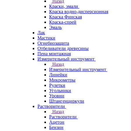
Назад
Краски, эмали
Краска водно-дисперсионная
Краска Финская
Краска-спрей
Эмаль
Лак
Мастики
Огнебиозащита
Отбеливатели древесины
Пена монтажная
Измерительный инструмент
Назад
Измерительный инструмент
Линейки
Микрометры
Рулетки
Угольники
Уровни
Штангенциркули
Растворители
Назад
Растворители
Ацетон
Бензин