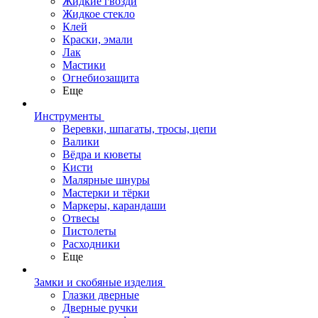
Жидкие гвозди
Жидкое стекло
Клей
Краски, эмали
Лак
Мастики
Огнебиозащита
Еще
Инструменты
Веревки, шпагаты, тросы, цепи
Валики
Вёдра и кюветы
Кисти
Малярные шнуры
Мастерки и тёрки
Маркеры, карандаши
Отвесы
Пистолеты
Расходники
Еще
Замки и скобяные изделия
Глазки дверные
Дверные ручки