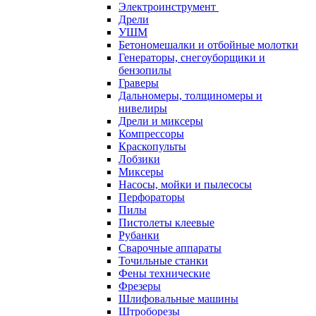
Электроинструмент
Дрели
УШМ
Бетономешалки и отбойные молотки
Генераторы, снегоуборщики и
бензопилы
Граверы
Дальномеры, толщиномеры и
нивелиры
Дрели и миксеры
Компрессоры
Краскопульты
Лобзики
Миксеры
Насосы, мойки и пылесосы
Перфораторы
Пилы
Пистолеты клеевые
Рубанки
Сварочные аппараты
Точильные станки
Фены технические
Фрезеры
Шлифовальные машины
Штроборезы