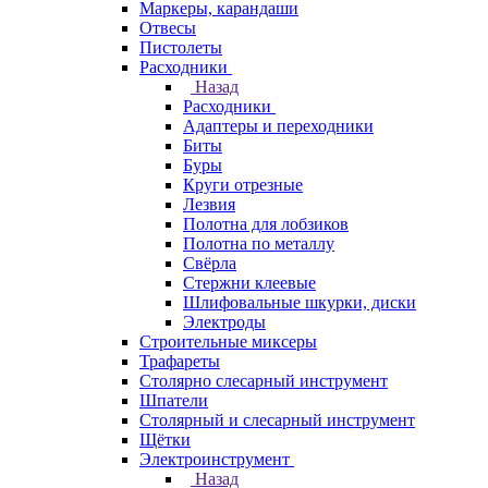
Маркеры, карандаши
Отвесы
Пистолеты
Расходники
Назад
Расходники
Адаптеры и переходники
Биты
Буры
Круги отрезные
Лезвия
Полотна для лобзиков
Полотна по металлу
Свёрла
Стержни клеевые
Шлифовальные шкурки, диски
Электроды
Строительные миксеры
Трафареты
Столярно слесарный инструмент
Шпатели
Столярный и слесарный инструмент
Щётки
Электроинструмент
Назад