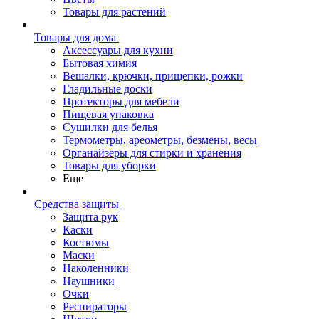
Товары для растений
Товары для дома
Аксессуары для кухни
Бытовая химия
Вешалки, крючки, прищепки, рожки
Гладильные доски
Протекторы для мебели
Пищевая упаковка
Сушилки для белья
Термометры, ареометры, безмены, весы
Органайзеры для стирки и хранения
Товары для уборки
Еще
Средства защиты
Защита рук
Каски
Костюмы
Маски
Наколенники
Наушники
Очки
Респираторы