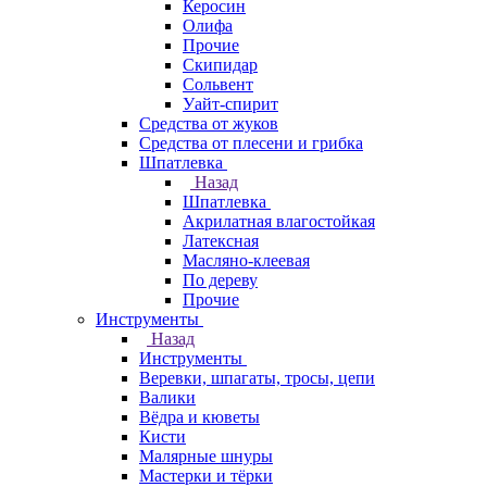
Керосин
Олифа
Прочие
Скипидар
Сольвент
Уайт-спирит
Средства от жуков
Средства от плесени и грибка
Шпатлевка
Назад
Шпатлевка
Акрилатная влагостойкая
Латексная
Масляно-клеевая
По дереву
Прочие
Инструменты
Назад
Инструменты
Веревки, шпагаты, тросы, цепи
Валики
Вёдра и кюветы
Кисти
Малярные шнуры
Мастерки и тёрки