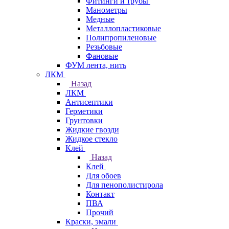
Фитинги и трубы
Манометры
Медные
Металлопластиковые
Полипропиленовые
Резьбовые
Фановые
ФУМ лента, нить
ЛКМ
Назад
ЛКМ
Антисептики
Герметики
Грунтовки
Жидкие гвозди
Жидкое стекло
Клей
Назад
Клей
Для обоев
Для пенополистирола
Контакт
ПВА
Прочий
Краски, эмали