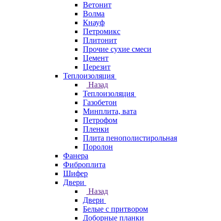
Ветонит
Волма
Кнауф
Петромикс
Плитонит
Прочие сухие смеси
Цемент
Церезит
Теплоизоляция
Назад
Теплоизоляция
Газобетон
Минплита, вата
Петрофом
Пленки
Плита пенополистирольная
Поролон
Фанера
Фиброплита
Шифер
Двери
Назад
Двери
Белые с притвором
Доборные планки