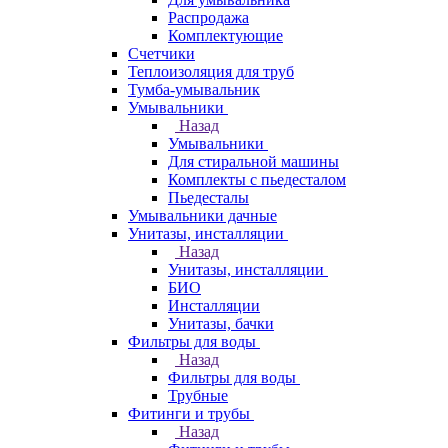
Распродажа
Комплектующие
Счетчики
Теплоизоляция для труб
Тумба-умывальник
Умывальники
Назад
Умывальники
Для стиральной машины
Комплекты с пьедесталом
Пьедесталы
Умывальники дачные
Унитазы, инсталляции
Назад
Унитазы, инсталляции
БИО
Инсталляции
Унитазы, бачки
Фильтры для воды
Назад
Фильтры для воды
Трубные
Фитинги и трубы
Назад