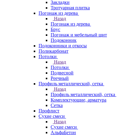
Закладки
Тротуарная плитка
Погонаж из дерева
Назад
Погонаж из дерева
Брус
Погонаж и мебельный щит
Подоконник
Подоконники и откосы
Поликарбонат
Потолки
Назад
Потолки
Подвесной
Реечный
Профиль металлический, сетка
Назад
Профиль металлический, сетка
Комплектующие, арматура
Сетка
Профлист
Сухие смеси
Назад
Сухие смеси
АльфаБетон