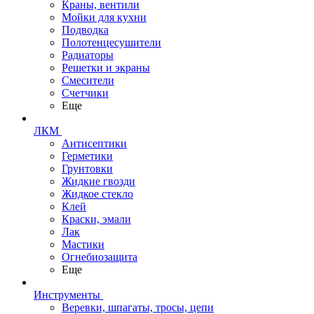
Краны, вентили
Мойки для кухни
Подводка
Полотенцесушители
Радиаторы
Решетки и экраны
Смесители
Счетчики
Еще
ЛКМ
Антисептики
Герметики
Грунтовки
Жидкие гвозди
Жидкое стекло
Клей
Краски, эмали
Лак
Мастики
Огнебиозащита
Еще
Инструменты
Веревки, шпагаты, тросы, цепи