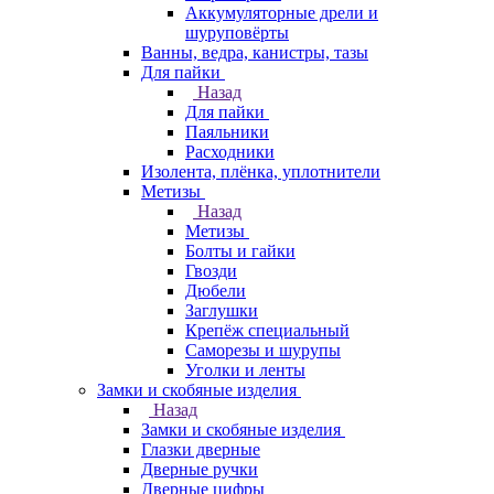
Аккумуляторные дрели и
шуруповёрты
Ванны, ведра, канистры, тазы
Для пайки
Назад
Для пайки
Паяльники
Расходники
Изолента, плёнка, уплотнители
Метизы
Назад
Метизы
Болты и гайки
Гвозди
Дюбели
Заглушки
Крепёж специальный
Саморезы и шурупы
Уголки и ленты
Замки и скобяные изделия
Назад
Замки и скобяные изделия
Глазки дверные
Дверные ручки
Дверные цифры