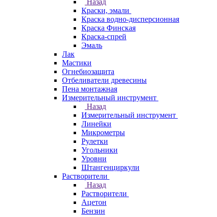
Назад
Краски, эмали
Краска водно-дисперсионная
Краска Финская
Краска-спрей
Эмаль
Лак
Мастики
Огнебиозащита
Отбеливатели древесины
Пена монтажная
Измерительный инструмент
Назад
Измерительный инструмент
Линейки
Микрометры
Рулетки
Угольники
Уровни
Штангенциркули
Растворители
Назад
Растворители
Ацетон
Бензин