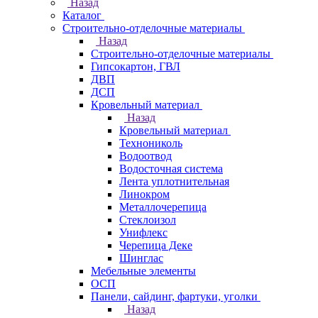
Назад
Каталог
Строительно-отделочные материалы
Назад
Строительно-отделочные материалы
Гипсокартон, ГВЛ
ДВП
ДСП
Кровельный материал
Назад
Кровельный материал
Технониколь
Водоотвод
Водосточная система
Лента уплотнительная
Линокром
Металлочерепица
Стеклоизол
Унифлекс
Черепица Деке
Шинглас
Мебельные элементы
ОСП
Панели, сайдинг, фартуки, уголки
Назад