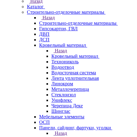
Назад
Каталог
Строительно-отделочные материалы
Назад
Строительно-отделочные материалы
Гипсокартон, ГВЛ
ДВП
ДСП
Кровельный материал
Назад
Кровельный материал
Технониколь
Водоотвод
Водосточная система
Лента уплотнительная
Линокром
Металлочерепица
Стеклоизол
Унифлекс
Черепица Деке
Шинглас
Мебельные элементы
ОСП
Панели, сайдинг, фартуки, уголки
Назад