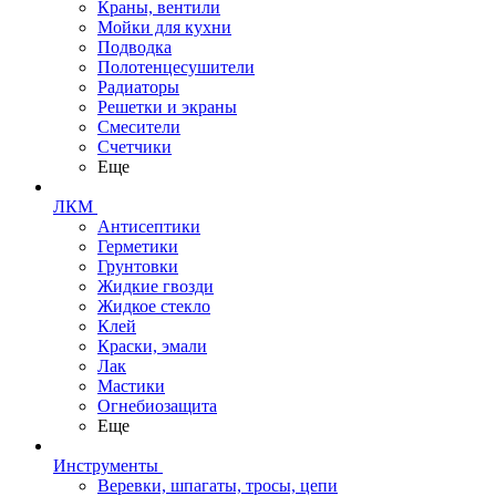
Краны, вентили
Мойки для кухни
Подводка
Полотенцесушители
Радиаторы
Решетки и экраны
Смесители
Счетчики
Еще
ЛКМ
Антисептики
Герметики
Грунтовки
Жидкие гвозди
Жидкое стекло
Клей
Краски, эмали
Лак
Мастики
Огнебиозащита
Еще
Инструменты
Веревки, шпагаты, тросы, цепи