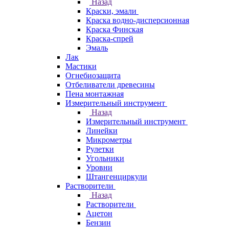
Назад
Краски, эмали
Краска водно-дисперсионная
Краска Финская
Краска-спрей
Эмаль
Лак
Мастики
Огнебиозащита
Отбеливатели древесины
Пена монтажная
Измерительный инструмент
Назад
Измерительный инструмент
Линейки
Микрометры
Рулетки
Угольники
Уровни
Штангенциркули
Растворители
Назад
Растворители
Ацетон
Бензин