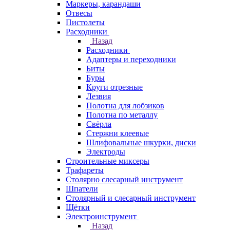
Маркеры, карандаши
Отвесы
Пистолеты
Расходники
Назад
Расходники
Адаптеры и переходники
Биты
Буры
Круги отрезные
Лезвия
Полотна для лобзиков
Полотна по металлу
Свёрла
Стержни клеевые
Шлифовальные шкурки, диски
Электроды
Строительные миксеры
Трафареты
Столярно слесарный инструмент
Шпатели
Столярный и слесарный инструмент
Щётки
Электроинструмент
Назад