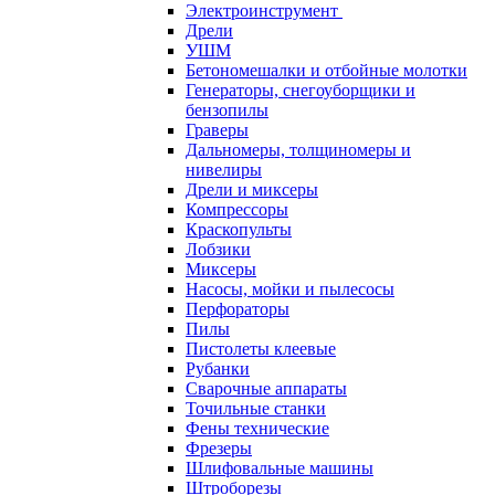
Электроинструмент
Дрели
УШМ
Бетономешалки и отбойные молотки
Генераторы, снегоуборщики и
бензопилы
Граверы
Дальномеры, толщиномеры и
нивелиры
Дрели и миксеры
Компрессоры
Краскопульты
Лобзики
Миксеры
Насосы, мойки и пылесосы
Перфораторы
Пилы
Пистолеты клеевые
Рубанки
Сварочные аппараты
Точильные станки
Фены технические
Фрезеры
Шлифовальные машины
Штроборезы