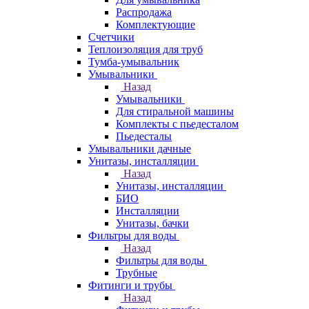
Распродажа
Комплектующие
Счетчики
Теплоизоляция для труб
Тумба-умывальник
Умывальники
Назад
Умывальники
Для стиральной машины
Комплекты с пьедесталом
Пьедесталы
Умывальники дачные
Унитазы, инсталляции
Назад
Унитазы, инсталляции
БИО
Инсталляции
Унитазы, бачки
Фильтры для воды
Назад
Фильтры для воды
Трубные
Фитинги и трубы
Назад