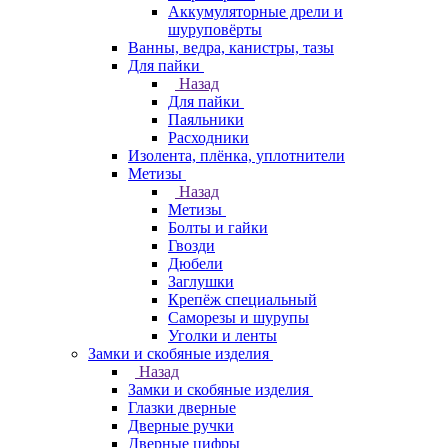
Аккумуляторные дрели и
шуруповёрты
Ванны, ведра, канистры, тазы
Для пайки
Назад
Для пайки
Паяльники
Расходники
Изолента, плёнка, уплотнители
Метизы
Назад
Метизы
Болты и гайки
Гвозди
Дюбели
Заглушки
Крепёж специальный
Саморезы и шурупы
Уголки и ленты
Замки и скобяные изделия
Назад
Замки и скобяные изделия
Глазки дверные
Дверные ручки
Дверные цифры