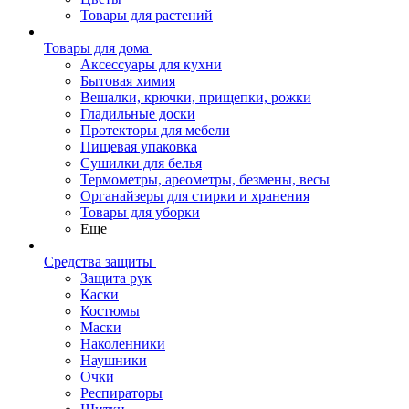
Товары для растений
Товары для дома
Аксессуары для кухни
Бытовая химия
Вешалки, крючки, прищепки, рожки
Гладильные доски
Протекторы для мебели
Пищевая упаковка
Сушилки для белья
Термометры, ареометры, безмены, весы
Органайзеры для стирки и хранения
Товары для уборки
Еще
Средства защиты
Защита рук
Каски
Костюмы
Маски
Наколенники
Наушники
Очки
Респираторы