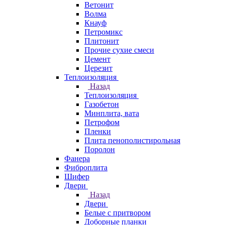
Ветонит
Волма
Кнауф
Петромикс
Плитонит
Прочие сухие смеси
Цемент
Церезит
Теплоизоляция
Назад
Теплоизоляция
Газобетон
Минплита, вата
Петрофом
Пленки
Плита пенополистирольная
Поролон
Фанера
Фиброплита
Шифер
Двери
Назад
Двери
Белые с притвором
Доборные планки