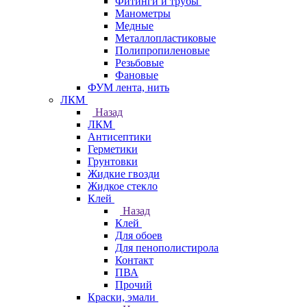
Фитинги и трубы
Манометры
Медные
Металлопластиковые
Полипропиленовые
Резьбовые
Фановые
ФУМ лента, нить
ЛКМ
Назад
ЛКМ
Антисептики
Герметики
Грунтовки
Жидкие гвозди
Жидкое стекло
Клей
Назад
Клей
Для обоев
Для пенополистирола
Контакт
ПВА
Прочий
Краски, эмали