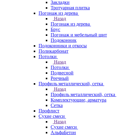
Закладки
Тротуарная плитка
Погонаж из дерева
Назад
Погонаж из дерева
Брус
Погонаж и мебельный щит
Подоконник
Подоконники и откосы
Поликарбонат
Потолки
Назад
Потолки
Подвесной
Реечный
Профиль металлический, сетка
Назад
Профиль металлический, сетка
Комплектующие, арматура
Сетка
Профлист
Сухие смеси
Назад
Сухие смеси
АльфаБетон