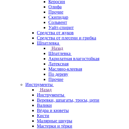
Керосин
Олифа
Прочие
Скипидар
Сольвент
Уайт-спирит
Средства от жуков
Средства от плесени и грибка
Шпатлевка
Назад
Шпатлевка
Акрилатная влагостойкая
Латексная
Масляно-клеевая
По дереву
Прочие
Инструменты
Назад
Инструменты
Веревки, шпагаты, тросы, цепи
Валики
Вёдра и кюветы
Кисти
Малярные шнуры
Мастерки и тёрки