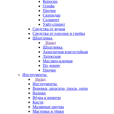
Керосин
Олифа
Прочие
Скипидар
Сольвент
Уайт-спирит
Средства от жуков
Средства от плесени и грибка
Шпатлевка
Назад
Шпатлевка
Акрилатная влагостойкая
Латексная
Масляно-клеевая
По дереву
Прочие
Инструменты
Назад
Инструменты
Веревки, шпагаты, тросы, цепи
Валики
Вёдра и кюветы
Кисти
Малярные шнуры
Мастерки и тёрки