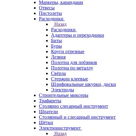
Маркеры, карандаши
Отвесы
Пистолеты
Расходники
Назад
Расходники
Адаптеры и переходники
Биты
Буры
Круги отрезные
Лезвия
Полотна для лобзиков
Полотна по металлу
Свёрла
Стержни клеевые
Шлифовальные шкурки, диски
Электроды
Строительные миксеры
Трафареты
Столярно слесарный инструмент
Шпатели
Столярный и слесарный инструмент
Щётки
Электроинструмент
Назад