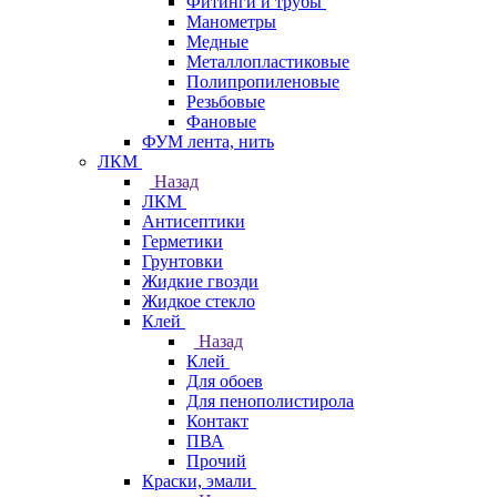
Фитинги и трубы
Манометры
Медные
Металлопластиковые
Полипропиленовые
Резьбовые
Фановые
ФУМ лента, нить
ЛКМ
Назад
ЛКМ
Антисептики
Герметики
Грунтовки
Жидкие гвозди
Жидкое стекло
Клей
Назад
Клей
Для обоев
Для пенополистирола
Контакт
ПВА
Прочий
Краски, эмали