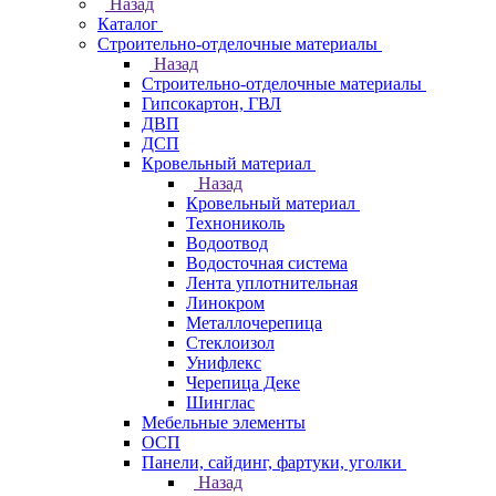
Назад
Каталог
Строительно-отделочные материалы
Назад
Строительно-отделочные материалы
Гипсокартон, ГВЛ
ДВП
ДСП
Кровельный материал
Назад
Кровельный материал
Технониколь
Водоотвод
Водосточная система
Лента уплотнительная
Линокром
Металлочерепица
Стеклоизол
Унифлекс
Черепица Деке
Шинглас
Мебельные элементы
ОСП
Панели, сайдинг, фартуки, уголки
Назад