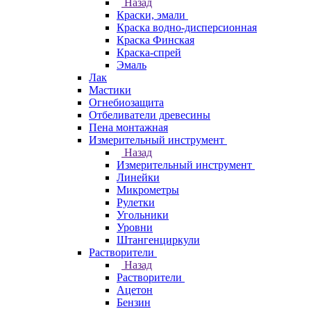
Назад
Краски, эмали
Краска водно-дисперсионная
Краска Финская
Краска-спрей
Эмаль
Лак
Мастики
Огнебиозащита
Отбеливатели древесины
Пена монтажная
Измерительный инструмент
Назад
Измерительный инструмент
Линейки
Микрометры
Рулетки
Угольники
Уровни
Штангенциркули
Растворители
Назад
Растворители
Ацетон
Бензин