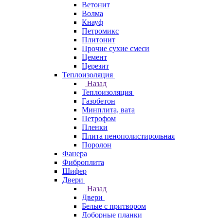
Ветонит
Волма
Кнауф
Петромикс
Плитонит
Прочие сухие смеси
Цемент
Церезит
Теплоизоляция
Назад
Теплоизоляция
Газобетон
Минплита, вата
Петрофом
Пленки
Плита пенополистирольная
Поролон
Фанера
Фиброплита
Шифер
Двери
Назад
Двери
Белые с притвором
Доборные планки