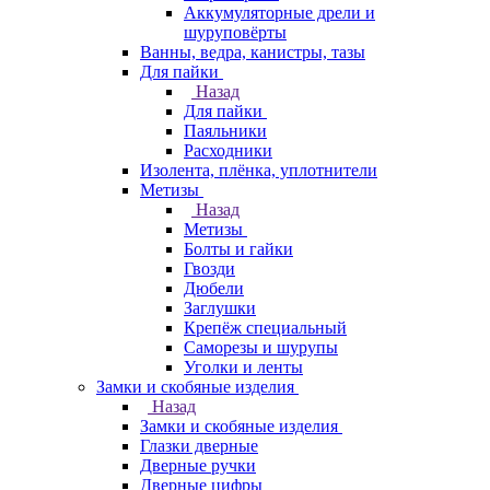
Аккумуляторные дрели и
шуруповёрты
Ванны, ведра, канистры, тазы
Для пайки
Назад
Для пайки
Паяльники
Расходники
Изолента, плёнка, уплотнители
Метизы
Назад
Метизы
Болты и гайки
Гвозди
Дюбели
Заглушки
Крепёж специальный
Саморезы и шурупы
Уголки и ленты
Замки и скобяные изделия
Назад
Замки и скобяные изделия
Глазки дверные
Дверные ручки
Дверные цифры