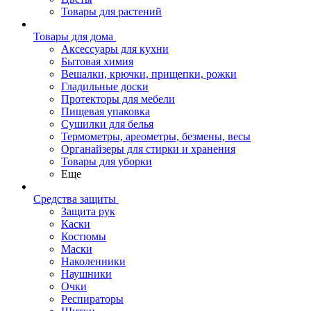
Товары для растений
Товары для дома
Аксессуары для кухни
Бытовая химия
Вешалки, крючки, прищепки, рожки
Гладильные доски
Протекторы для мебели
Пищевая упаковка
Сушилки для белья
Термометры, ареометры, безмены, весы
Органайзеры для стирки и хранения
Товары для уборки
Еще
Средства защиты
Защита рук
Каски
Костюмы
Маски
Наколенники
Наушники
Очки
Респираторы