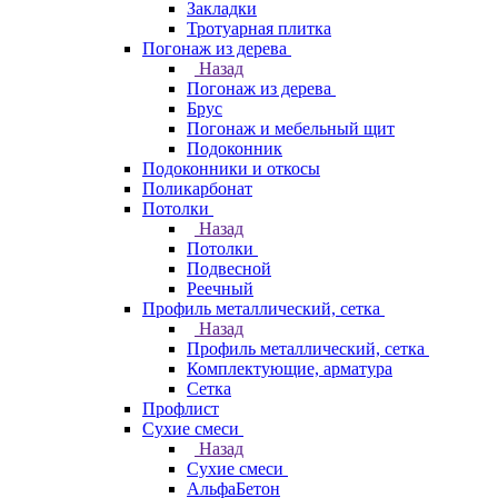
Закладки
Тротуарная плитка
Погонаж из дерева
Назад
Погонаж из дерева
Брус
Погонаж и мебельный щит
Подоконник
Подоконники и откосы
Поликарбонат
Потолки
Назад
Потолки
Подвесной
Реечный
Профиль металлический, сетка
Назад
Профиль металлический, сетка
Комплектующие, арматура
Сетка
Профлист
Сухие смеси
Назад
Сухие смеси
АльфаБетон