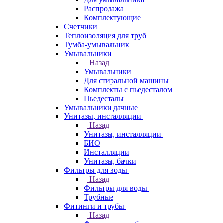
Распродажа
Комплектующие
Счетчики
Теплоизоляция для труб
Тумба-умывальник
Умывальники
Назад
Умывальники
Для стиральной машины
Комплекты с пьедесталом
Пьедесталы
Умывальники дачные
Унитазы, инсталляции
Назад
Унитазы, инсталляции
БИО
Инсталляции
Унитазы, бачки
Фильтры для воды
Назад
Фильтры для воды
Трубные
Фитинги и трубы
Назад