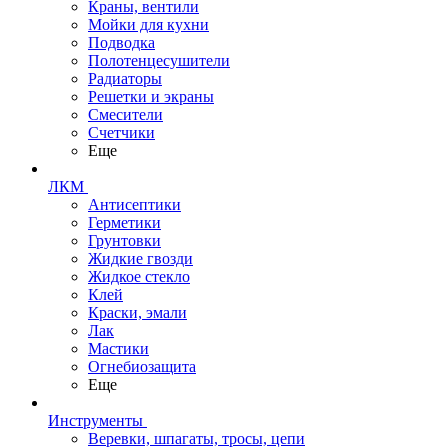
Краны, вентили
Мойки для кухни
Подводка
Полотенцесушители
Радиаторы
Решетки и экраны
Смесители
Счетчики
Еще
ЛКМ
Антисептики
Герметики
Грунтовки
Жидкие гвозди
Жидкое стекло
Клей
Краски, эмали
Лак
Мастики
Огнебиозащита
Еще
Инструменты
Веревки, шпагаты, тросы, цепи