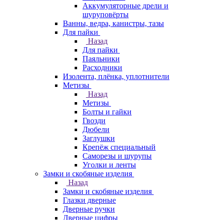
Аккумуляторные дрели и
шуруповёрты
Ванны, ведра, канистры, тазы
Для пайки
Назад
Для пайки
Паяльники
Расходники
Изолента, плёнка, уплотнители
Метизы
Назад
Метизы
Болты и гайки
Гвозди
Дюбели
Заглушки
Крепёж специальный
Саморезы и шурупы
Уголки и ленты
Замки и скобяные изделия
Назад
Замки и скобяные изделия
Глазки дверные
Дверные ручки
Дверные цифры