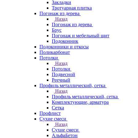
Закладки
Тротуарная плитка
Погонаж из дерева
Назад
Погонаж из дерева
Брус
Погонаж и мебельный щит
Подоконник
Подоконники и откосы
Поликарбонат
Потолки
Назад
Потолки
Подвесной
Реечный
Профиль металлический, сетка
Назад
Профиль металлический, сетка
Комплектующие, арматура
Сетка
Профлист
Сухие смеси
Назад
Сухие смеси
АльфаБетон