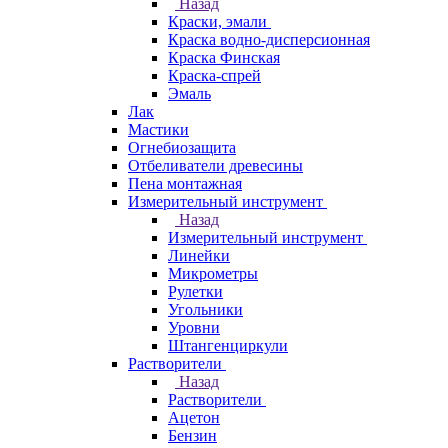
Назад
Краски, эмали
Краска водно-дисперсионная
Краска Финская
Краска-спрей
Эмаль
Лак
Мастики
Огнебиозащита
Отбеливатели древесины
Пена монтажная
Измерительный инструмент
Назад
Измерительный инструмент
Линейки
Микрометры
Рулетки
Угольники
Уровни
Штангенциркули
Растворители
Назад
Растворители
Ацетон
Бензин