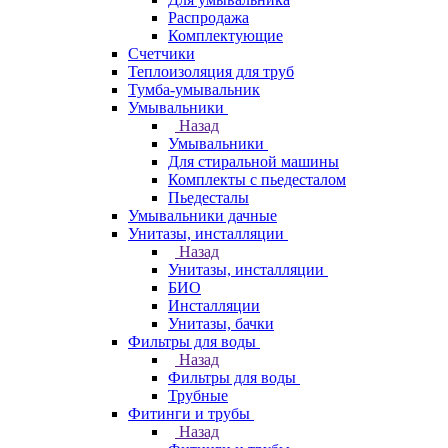
Распродажа
Комплектующие
Счетчики
Теплоизоляция для труб
Тумба-умывальник
Умывальники
Назад
Умывальники
Для стиральной машины
Комплекты с пьедесталом
Пьедесталы
Умывальники дачные
Унитазы, инсталляции
Назад
Унитазы, инсталляции
БИО
Инсталляции
Унитазы, бачки
Фильтры для воды
Назад
Фильтры для воды
Трубные
Фитинги и трубы
Назад