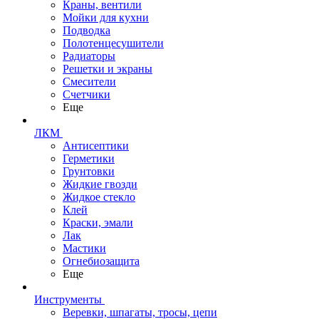
Краны, вентили
Мойки для кухни
Подводка
Полотенцесушители
Радиаторы
Решетки и экраны
Смесители
Счетчики
Еще
ЛКМ
Антисептики
Герметики
Грунтовки
Жидкие гвозди
Жидкое стекло
Клей
Краски, эмали
Лак
Мастики
Огнебиозащита
Еще
Инструменты
Веревки, шпагаты, тросы, цепи