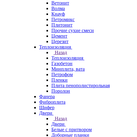
Ветонит
Волма
Кнауф
Петромикс
Плитонит
Прочие сухие смеси
Цемент
Церезит
Теплоизоляция
Назад
Теплоизоляция
Газобетон
Минплита, вата
Петрофом
Пленки
Плита пенополистирольная
Поролон
Фанера
Фиброплита
Шифер
Двери
Назад
Двери
Белые с притвором
Доборные планки