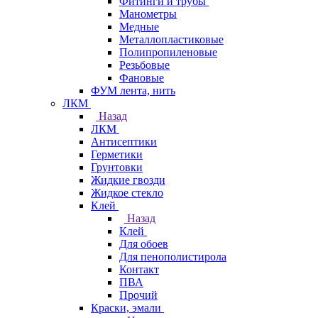
Фитинги и трубы
Манометры
Медные
Металлопластиковые
Полипропиленовые
Резьбовые
Фановые
ФУМ лента, нить
ЛКМ
Назад
ЛКМ
Антисептики
Герметики
Грунтовки
Жидкие гвозди
Жидкое стекло
Клей
Назад
Клей
Для обоев
Для пенополистирола
Контакт
ПВА
Прочий
Краски, эмали