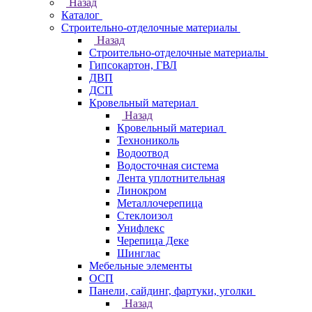
Назад
Каталог
Строительно-отделочные материалы
Назад
Строительно-отделочные материалы
Гипсокартон, ГВЛ
ДВП
ДСП
Кровельный материал
Назад
Кровельный материал
Технониколь
Водоотвод
Водосточная система
Лента уплотнительная
Линокром
Металлочерепица
Стеклоизол
Унифлекс
Черепица Деке
Шинглас
Мебельные элементы
ОСП
Панели, сайдинг, фартуки, уголки
Назад