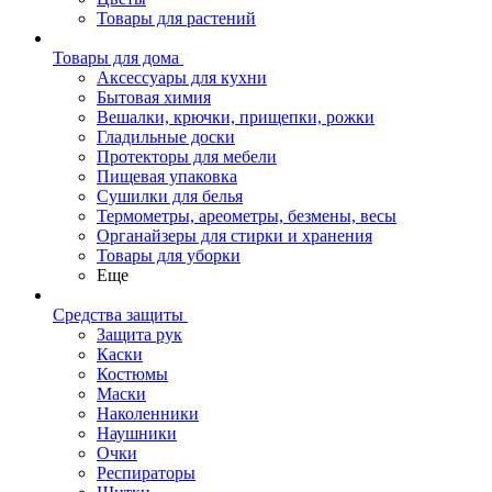
Товары для растений
Товары для дома
Аксессуары для кухни
Бытовая химия
Вешалки, крючки, прищепки, рожки
Гладильные доски
Протекторы для мебели
Пищевая упаковка
Сушилки для белья
Термометры, ареометры, безмены, весы
Органайзеры для стирки и хранения
Товары для уборки
Еще
Средства защиты
Защита рук
Каски
Костюмы
Маски
Наколенники
Наушники
Очки
Респираторы