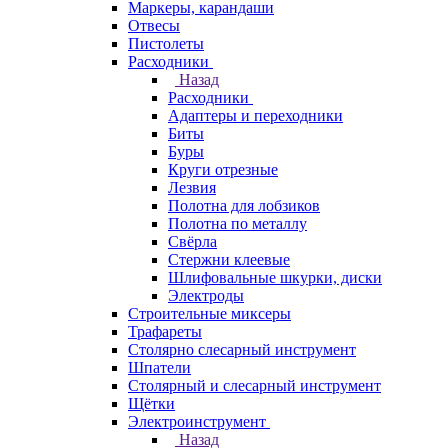
Маркеры, карандаши
Отвесы
Пистолеты
Расходники
Назад
Расходники
Адаптеры и переходники
Биты
Буры
Круги отрезные
Лезвия
Полотна для лобзиков
Полотна по металлу
Свёрла
Стержни клеевые
Шлифовальные шкурки, диски
Электроды
Строительные миксеры
Трафареты
Столярно слесарный инструмент
Шпатели
Столярный и слесарный инструмент
Щётки
Электроинструмент
Назад