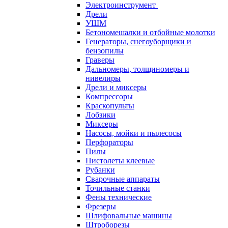
Электроинструмент
Дрели
УШМ
Бетономешалки и отбойные молотки
Генераторы, снегоуборщики и
бензопилы
Граверы
Дальномеры, толщиномеры и
нивелиры
Дрели и миксеры
Компрессоры
Краскопульты
Лобзики
Миксеры
Насосы, мойки и пылесосы
Перфораторы
Пилы
Пистолеты клеевые
Рубанки
Сварочные аппараты
Точильные станки
Фены технические
Фрезеры
Шлифовальные машины
Штроборезы