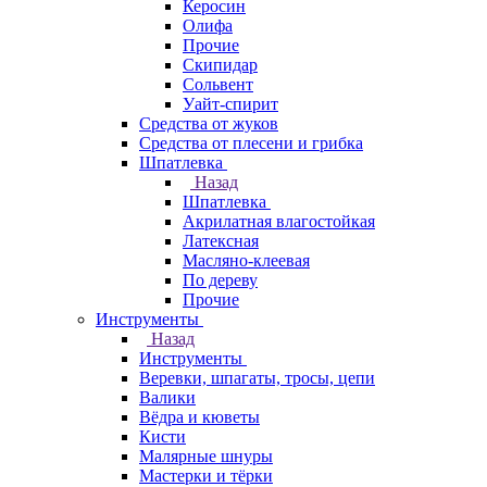
Керосин
Олифа
Прочие
Скипидар
Сольвент
Уайт-спирит
Средства от жуков
Средства от плесени и грибка
Шпатлевка
Назад
Шпатлевка
Акрилатная влагостойкая
Латексная
Масляно-клеевая
По дереву
Прочие
Инструменты
Назад
Инструменты
Веревки, шпагаты, тросы, цепи
Валики
Вёдра и кюветы
Кисти
Малярные шнуры
Мастерки и тёрки