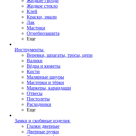
Жидкие гвозди
Жидкое стекло
Клей
Краски, эмали
Лак
Мастики
Огнебиозащита
Еще
Инструменты
Веревки, шпагаты, тросы, цепи
Валики
Вёдра и кюветы
Кисти
Малярные шнуры
Мастерки и тёрки
Маркеры, карандаши
Отвесы
Пистолеты
Расходники
Еще
Замки и скобяные изделия
Глазки дверные
Дверные ручки