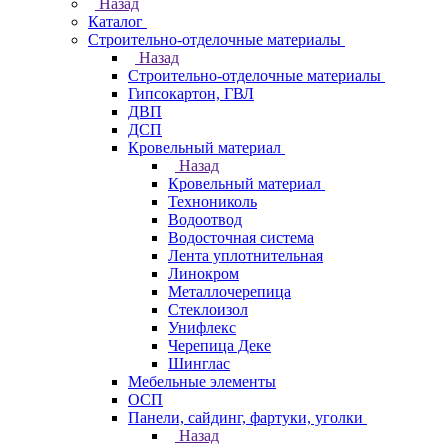
Назад
Каталог
Строительно-отделочные материалы
Назад
Строительно-отделочные материалы
Гипсокартон, ГВЛ
ДВП
ДСП
Кровельный материал
Назад
Кровельный материал
Технониколь
Водоотвод
Водосточная система
Лента уплотнительная
Линокром
Металлочерепица
Стеклоизол
Унифлекс
Черепица Деке
Шинглас
Мебельные элементы
ОСП
Панели, сайдинг, фартуки, уголки
Назад