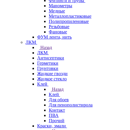
Фитинги и трубы
Манометры
Медные
Металлопластиковые
Полипропиленовые
Резьбовые
Фановые
ФУМ лента, нить
ЛКМ
Назад
ЛКМ
Антисептики
Герметики
Грунтовки
Жидкие гвозди
Жидкое стекло
Клей
Назад
Клей
Для обоев
Для пенополистирола
Контакт
ПВА
Прочий
Краски, эмали