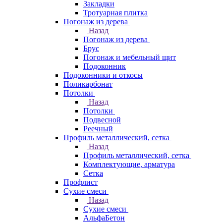
Закладки
Тротуарная плитка
Погонаж из дерева
Назад
Погонаж из дерева
Брус
Погонаж и мебельный щит
Подоконник
Подоконники и откосы
Поликарбонат
Потолки
Назад
Потолки
Подвесной
Реечный
Профиль металлический, сетка
Назад
Профиль металлический, сетка
Комплектующие, арматура
Сетка
Профлист
Сухие смеси
Назад
Сухие смеси
АльфаБетон