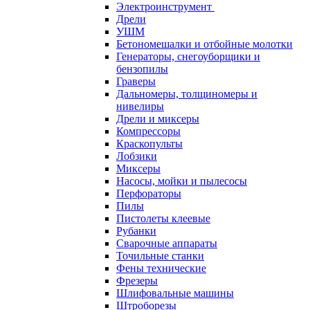
Электроинструмент
Дрели
УШМ
Бетономешалки и отбойные молотки
Генераторы, снегоуборщики и
бензопилы
Граверы
Дальномеры, толщиномеры и
нивелиры
Дрели и миксеры
Компрессоры
Краскопульты
Лобзики
Миксеры
Насосы, мойки и пылесосы
Перфораторы
Пилы
Пистолеты клеевые
Рубанки
Сварочные аппараты
Точильные станки
Фены технические
Фрезеры
Шлифовальные машины
Штроборезы