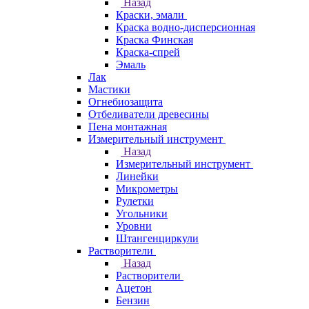
Назад
Краски, эмали
Краска водно-дисперсионная
Краска Финская
Краска-спрей
Эмаль
Лак
Мастики
Огнебиозащита
Отбеливатели древесины
Пена монтажная
Измерительный инструмент
Назад
Измерительный инструмент
Линейки
Микрометры
Рулетки
Угольники
Уровни
Штангенциркули
Растворители
Назад
Растворители
Ацетон
Бензин