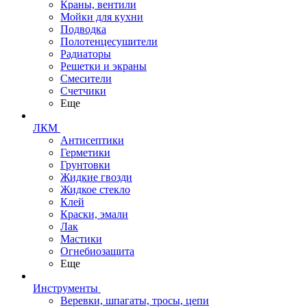
Краны, вентили
Мойки для кухни
Подводка
Полотенцесушители
Радиаторы
Решетки и экраны
Смесители
Счетчики
Еще
ЛКМ
Антисептики
Герметики
Грунтовки
Жидкие гвозди
Жидкое стекло
Клей
Краски, эмали
Лак
Мастики
Огнебиозащита
Еще
Инструменты
Веревки, шпагаты, тросы, цепи