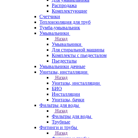
Распродажа
Комплектующие
Счетчики
Теплоизоляция для труб
Тумба-умывальник
Умывальники
Назад
Умывальники
Для стиральной машины
Комплекты с пьедесталом
Пьедесталы
Умывальники дачные
Унитазы, инсталляции
Назад
Унитазы, инсталляции
БИО
Инсталляции
Унитазы, бачки
Фильтры для воды
Назад
Фильтры для воды
Трубные
Фитинги и трубы
Назад