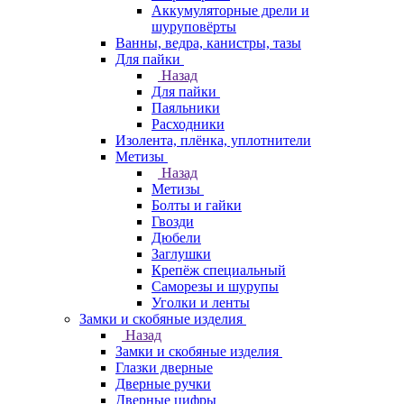
Аккумуляторные дрели и
шуруповёрты
Ванны, ведра, канистры, тазы
Для пайки
Назад
Для пайки
Паяльники
Расходники
Изолента, плёнка, уплотнители
Метизы
Назад
Метизы
Болты и гайки
Гвозди
Дюбели
Заглушки
Крепёж специальный
Саморезы и шурупы
Уголки и ленты
Замки и скобяные изделия
Назад
Замки и скобяные изделия
Глазки дверные
Дверные ручки
Дверные цифры