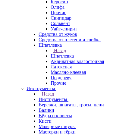
Керосин
Олифа
Прочие
Скипидар
Сольвент
Уайт-спирит
Средства от жуков
Средства от плесени и грибка
Шпатлевка
Назад
Шпатлевка
Акрилатная влагостойкая
Латексная
Масляно-клеевая
По дереву
Прочие
Инструменты
Назад
Инструменты
Веревки, шпагаты, тросы, цепи
Валики
Вёдра и кюветы
Кисти
Малярные шнуры
Мастерки и тёрки