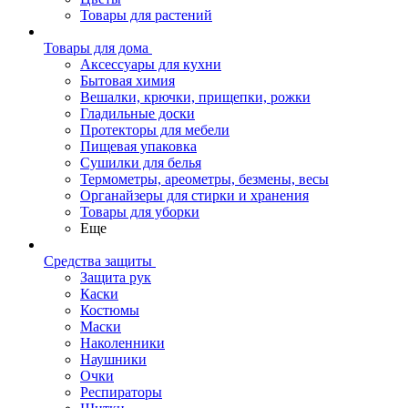
Товары для растений
Товары для дома
Аксессуары для кухни
Бытовая химия
Вешалки, крючки, прищепки, рожки
Гладильные доски
Протекторы для мебели
Пищевая упаковка
Сушилки для белья
Термометры, ареометры, безмены, весы
Органайзеры для стирки и хранения
Товары для уборки
Еще
Средства защиты
Защита рук
Каски
Костюмы
Маски
Наколенники
Наушники
Очки
Респираторы