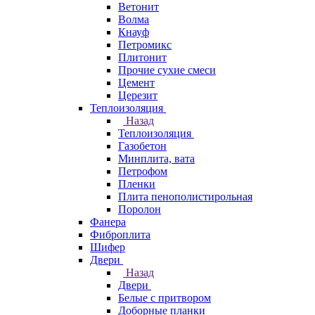
Ветонит
Волма
Кнауф
Петромикс
Плитонит
Прочие сухие смеси
Цемент
Церезит
Теплоизоляция
Назад
Теплоизоляция
Газобетон
Минплита, вата
Петрофом
Пленки
Плита пенополистирольная
Поролон
Фанера
Фиброплита
Шифер
Двери
Назад
Двери
Белые с притвором
Доборные планки