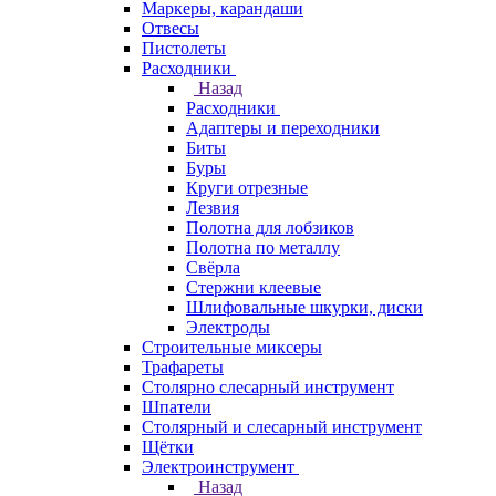
Маркеры, карандаши
Отвесы
Пистолеты
Расходники
Назад
Расходники
Адаптеры и переходники
Биты
Буры
Круги отрезные
Лезвия
Полотна для лобзиков
Полотна по металлу
Свёрла
Стержни клеевые
Шлифовальные шкурки, диски
Электроды
Строительные миксеры
Трафареты
Столярно слесарный инструмент
Шпатели
Столярный и слесарный инструмент
Щётки
Электроинструмент
Назад