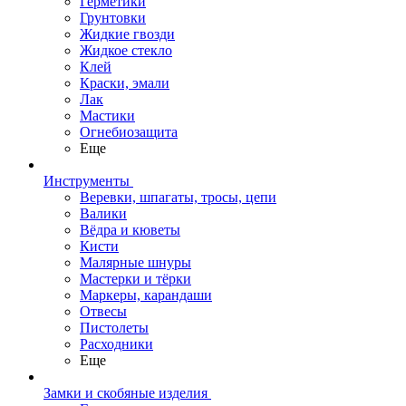
Герметики
Грунтовки
Жидкие гвозди
Жидкое стекло
Клей
Краски, эмали
Лак
Мастики
Огнебиозащита
Еще
Инструменты
Веревки, шпагаты, тросы, цепи
Валики
Вёдра и кюветы
Кисти
Малярные шнуры
Мастерки и тёрки
Маркеры, карандаши
Отвесы
Пистолеты
Расходники
Еще
Замки и скобяные изделия