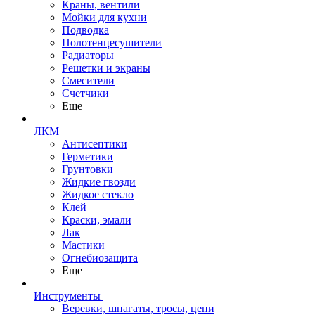
Краны, вентили
Мойки для кухни
Подводка
Полотенцесушители
Радиаторы
Решетки и экраны
Смесители
Счетчики
Еще
ЛКМ
Антисептики
Герметики
Грунтовки
Жидкие гвозди
Жидкое стекло
Клей
Краски, эмали
Лак
Мастики
Огнебиозащита
Еще
Инструменты
Веревки, шпагаты, тросы, цепи