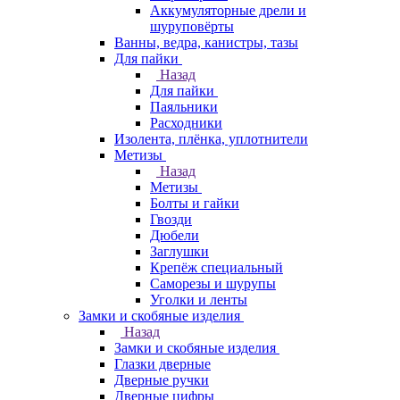
Аккумуляторные дрели и
шуруповёрты
Ванны, ведра, канистры, тазы
Для пайки
Назад
Для пайки
Паяльники
Расходники
Изолента, плёнка, уплотнители
Метизы
Назад
Метизы
Болты и гайки
Гвозди
Дюбели
Заглушки
Крепёж специальный
Саморезы и шурупы
Уголки и ленты
Замки и скобяные изделия
Назад
Замки и скобяные изделия
Глазки дверные
Дверные ручки
Дверные цифры