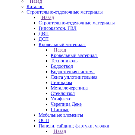
Назад
Каталог
Строительно-отделочные материалы
Назад
Строительно-отделочные материалы
Гипсокартон, ГВЛ
ДВП
ДСП
Кровельный материал
Назад
Кровельный материал
Технониколь
Водоотвод
Водосточная система
Лента уплотнительная
Линокром
Металлочерепица
Стеклоизол
Унифлекс
Черепица Деке
Шинглас
Мебельные элементы
ОСП
Панели, сайдинг, фартуки, уголки
Назад