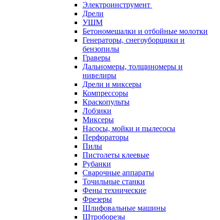
Электроинструмент
Дрели
УШМ
Бетономешалки и отбойные молотки
Генераторы, снегоуборщики и
бензопилы
Граверы
Дальномеры, толщиномеры и
нивелиры
Дрели и миксеры
Компрессоры
Краскопульты
Лобзики
Миксеры
Насосы, мойки и пылесосы
Перфораторы
Пилы
Пистолеты клеевые
Рубанки
Сварочные аппараты
Точильные станки
Фены технические
Фрезеры
Шлифовальные машины
Штроборезы