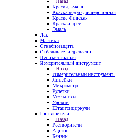
Назад
Краски, эмали
Краска водно-дисперсионная
Краска Финская
Краска-спрей
Эмаль
Лак
Мастики
Огнебиозащита
Отбеливатели древесины
Пена монтажная
Измерительный инструмент
Назад
Измерительный инструмент
Линейки
Микрометры
Рулетки
Угольники
Уровни
Штангенциркули
Растворители
Назад
Растворители
Ацетон
Бензин