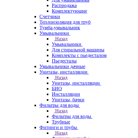
Распродажа
Комплектующие
Счетчики
Теплоизоляция для труб
Тумба-умывальник
Умывальники
Назад
Умывальники
Для стиральной машины
Комплекты с пьедесталом
Пьедесталы
Умывальники дачные
Унитазы, инсталляции
Назад
Унитазы, инсталляции
БИО
Инсталляции
Унитазы, бачки
Фильтры для воды
Назад
Фильтры для воды
Трубные
Фитинги и трубы
Назад