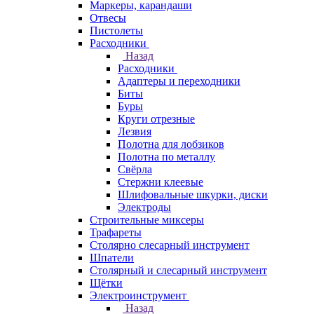
Маркеры, карандаши
Отвесы
Пистолеты
Расходники
Назад
Расходники
Адаптеры и переходники
Биты
Буры
Круги отрезные
Лезвия
Полотна для лобзиков
Полотна по металлу
Свёрла
Стержни клеевые
Шлифовальные шкурки, диски
Электроды
Строительные миксеры
Трафареты
Столярно слесарный инструмент
Шпатели
Столярный и слесарный инструмент
Щётки
Электроинструмент
Назад