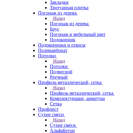
Закладки
Тротуарная плитка
Погонаж из дерева
Назад
Погонаж из дерева
Брус
Погонаж и мебельный щит
Подоконник
Подоконники и откосы
Поликарбонат
Потолки
Назад
Потолки
Подвесной
Реечный
Профиль металлический, сетка
Назад
Профиль металлический, сетка
Комплектующие, арматура
Сетка
Профлист
Сухие смеси
Назад
Сухие смеси
АльфаБетон