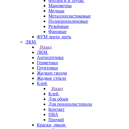
Фитинги и трубы
Манометры
Медные
Металлопластиковые
Полипропиленовые
Резьбовые
Фановые
ФУМ лента, нить
ЛКМ
Назад
ЛКМ
Антисептики
Герметики
Грунтовки
Жидкие гвозди
Жидкое стекло
Клей
Назад
Клей
Для обоев
Для пенополистирола
Контакт
ПВА
Прочий
Краски, эмали