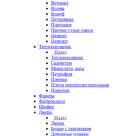
Ветонит
Волма
Кнауф
Петромикс
Плитонит
Прочие сухие смеси
Цемент
Церезит
Теплоизоляция
Назад
Теплоизоляция
Газобетон
Минплита, вата
Петрофом
Пленки
Плита пенополистирольная
Поролон
Фанера
Фиброплита
Шифер
Двери
Назад
Двери
Белые с притвором
Доборные планки