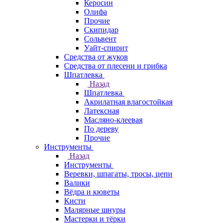
Керосин
Олифа
Прочие
Скипидар
Сольвент
Уайт-спирит
Средства от жуков
Средства от плесени и грибка
Шпатлевка
Назад
Шпатлевка
Акрилатная влагостойкая
Латексная
Масляно-клеевая
По дереву
Прочие
Инструменты
Назад
Инструменты
Веревки, шпагаты, тросы, цепи
Валики
Вёдра и кюветы
Кисти
Малярные шнуры
Мастерки и тёрки