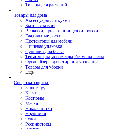
Товары для растений
Товары для дома
Аксессуары для кухни
Бытовая химия
Вешалки, крючки, прищепки, рожки
Гладильные доски
Протекторы для мебели
Пищевая упаковка
Сушилки для белья
Термометры, ареометры, безмены, весы
Органайзеры для стирки и хранения
Товары для уборки
Еще
Средства защиты
Защита рук
Каски
Костюмы
Маски
Наколенники
Наушники
Очки
Респираторы