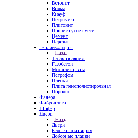
Ветонит
Волма
Кнауф
Петромикс
Плитонит
Прочие сухие смеси
Цемент
Церезит
Теплоизоляция
Назад
Теплоизоляция
Газобетон
Минплита, вата
Петрофом
Пленки
Плита пенополистирольная
Поролон
Фанера
Фиброплита
Шифер
Двери
Назад
Двери
Белые с притвором
Доборные планки