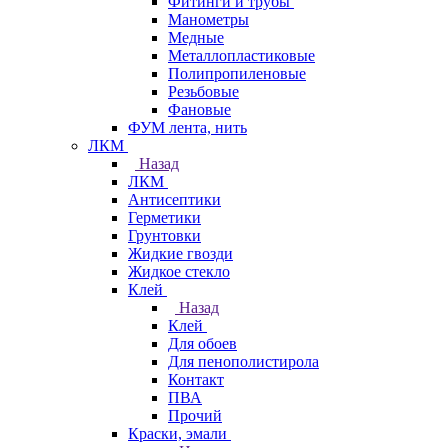
Фитинги и трубы
Манометры
Медные
Металлопластиковые
Полипропиленовые
Резьбовые
Фановые
ФУМ лента, нить
ЛКМ
Назад
ЛКМ
Антисептики
Герметики
Грунтовки
Жидкие гвозди
Жидкое стекло
Клей
Назад
Клей
Для обоев
Для пенополистирола
Контакт
ПВА
Прочий
Краски, эмали