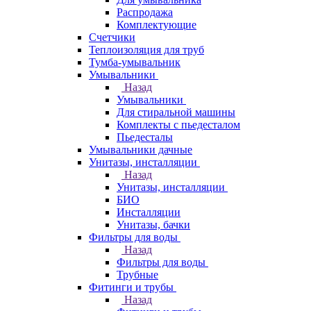
Распродажа
Комплектующие
Счетчики
Теплоизоляция для труб
Тумба-умывальник
Умывальники
Назад
Умывальники
Для стиральной машины
Комплекты с пьедесталом
Пьедесталы
Умывальники дачные
Унитазы, инсталляции
Назад
Унитазы, инсталляции
БИО
Инсталляции
Унитазы, бачки
Фильтры для воды
Назад
Фильтры для воды
Трубные
Фитинги и трубы
Назад