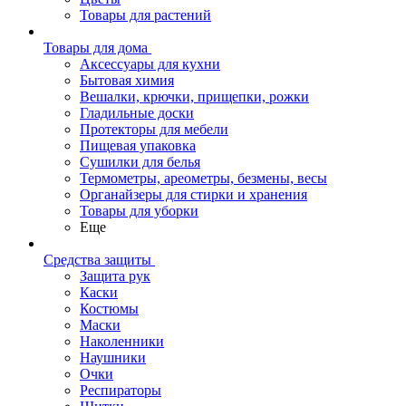
Товары для растений
Товары для дома
Аксессуары для кухни
Бытовая химия
Вешалки, крючки, прищепки, рожки
Гладильные доски
Протекторы для мебели
Пищевая упаковка
Сушилки для белья
Термометры, ареометры, безмены, весы
Органайзеры для стирки и хранения
Товары для уборки
Еще
Средства защиты
Защита рук
Каски
Костюмы
Маски
Наколенники
Наушники
Очки
Респираторы