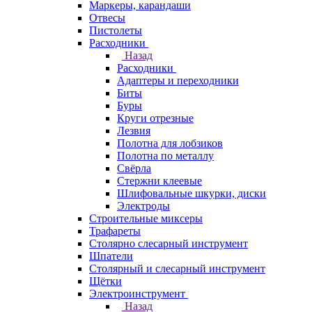
Маркеры, карандаши
Отвесы
Пистолеты
Расходники
Назад
Расходники
Адаптеры и переходники
Биты
Буры
Круги отрезные
Лезвия
Полотна для лобзиков
Полотна по металлу
Свёрла
Стержни клеевые
Шлифовальные шкурки, диски
Электроды
Строительные миксеры
Трафареты
Столярно слесарный инструмент
Шпатели
Столярный и слесарный инструмент
Щётки
Электроинструмент
Назад