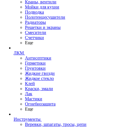
Краны, вентили
Мойки для кухни
Подводка
Полотенцесушители
Радиаторы
Решетки и экраны
Смесители
Счетчики
Еще
ЛКМ
Антисептики
Герметики
Грунтовки
Жидкие гвозди
Жидкое стекло
Клей
Краски, эмали
Лак
Мастики
Огнебиозащита
Еще
Инструменты
Веревки, шпагаты, тросы, цепи