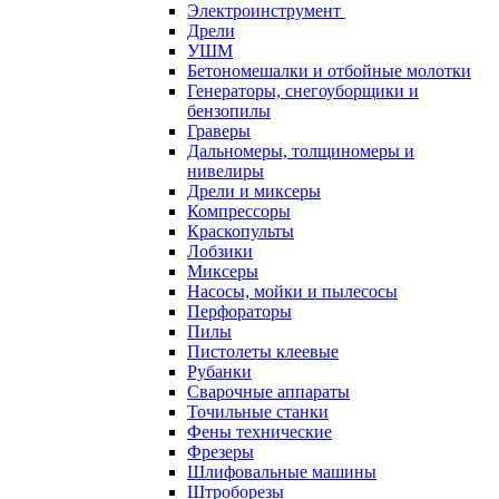
Электроинструмент
Дрели
УШМ
Бетономешалки и отбойные молотки
Генераторы, снегоуборщики и
бензопилы
Граверы
Дальномеры, толщиномеры и
нивелиры
Дрели и миксеры
Компрессоры
Краскопульты
Лобзики
Миксеры
Насосы, мойки и пылесосы
Перфораторы
Пилы
Пистолеты клеевые
Рубанки
Сварочные аппараты
Точильные станки
Фены технические
Фрезеры
Шлифовальные машины
Штроборезы