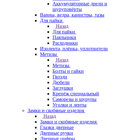
Аккумуляторные дрели и
шуруповёрты
Ванны, ведра, канистры, тазы
Для пайки
Назад
Для пайки
Паяльники
Расходники
Изолента, плёнка, уплотнители
Метизы
Назад
Метизы
Болты и гайки
Гвозди
Дюбели
Заглушки
Крепёж специальный
Саморезы и шурупы
Уголки и ленты
Замки и скобяные изделия
Назад
Замки и скобяные изделия
Глазки дверные
Дверные ручки
Дверные цифры