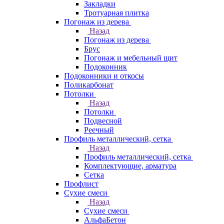
Закладки
Тротуарная плитка
Погонаж из дерева
Назад
Погонаж из дерева
Брус
Погонаж и мебельный щит
Подоконник
Подоконники и откосы
Поликарбонат
Потолки
Назад
Потолки
Подвесной
Реечный
Профиль металлический, сетка
Назад
Профиль металлический, сетка
Комплектующие, арматура
Сетка
Профлист
Сухие смеси
Назад
Сухие смеси
АльфаБетон