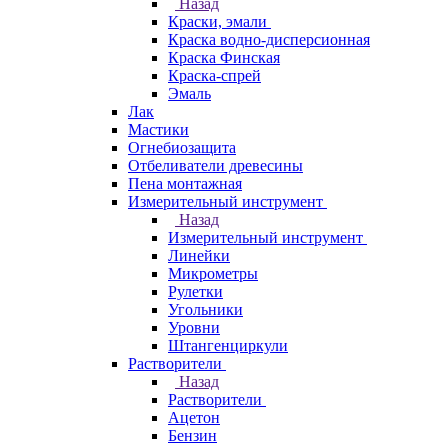
Назад
Краски, эмали
Краска водно-дисперсионная
Краска Финская
Краска-спрей
Эмаль
Лак
Мастики
Огнебиозащита
Отбеливатели древесины
Пена монтажная
Измерительный инструмент
Назад
Измерительный инструмент
Линейки
Микрометры
Рулетки
Угольники
Уровни
Штангенциркули
Растворители
Назад
Растворители
Ацетон
Бензин