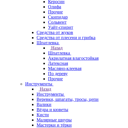
Керосин
Олифа
Прочие
Скипидар
Сольвент
Уайт-спирит
Средства от жуков
Средства от плесени и грибка
Шпатлевка
Назад
Шпатлевка
Акрилатная влагостойкая
Латексная
Масляно-клеевая
По дереву
Прочие
Инструменты
Назад
Инструменты
Веревки, шпагаты, тросы, цепи
Валики
Вёдра и кюветы
Кисти
Малярные шнуры
Мастерки и тёрки