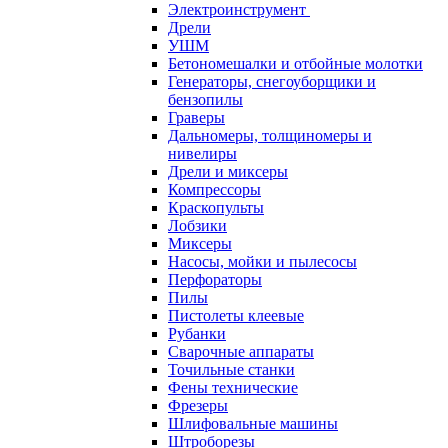
Электроинструмент
Дрели
УШМ
Бетономешалки и отбойные молотки
Генераторы, снегоуборщики и
бензопилы
Граверы
Дальномеры, толщиномеры и
нивелиры
Дрели и миксеры
Компрессоры
Краскопульты
Лобзики
Миксеры
Насосы, мойки и пылесосы
Перфораторы
Пилы
Пистолеты клеевые
Рубанки
Сварочные аппараты
Точильные станки
Фены технические
Фрезеры
Шлифовальные машины
Штроборезы