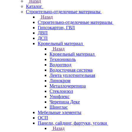
Назад
Каталог
Строительно-отделочные материалы
Назад
Строительно-отделочные материалы
Гипсокартон, ГВЛ
ДВП
ДСП
Кровельный материал
Назад
Кровельный материал
Технониколь
Водоотвод
Водосточная система
Лента уплотнительная
Линокром
Металлочерепица
Стеклоизол
Унифлекс
Черепица Деке
Шинглас
Мебельные элементы
ОСП
Панели, сайдинг, фартуки, уголки
Назад