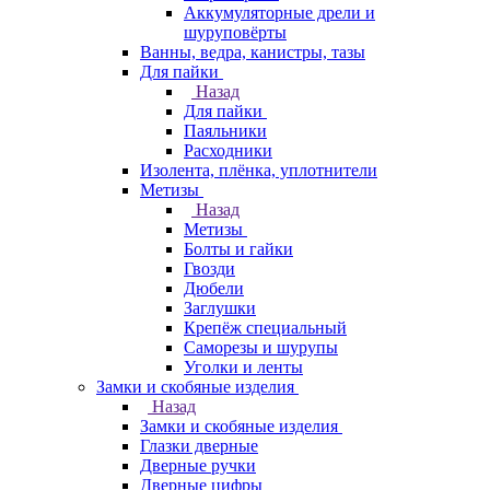
Аккумуляторные дрели и
шуруповёрты
Ванны, ведра, канистры, тазы
Для пайки
Назад
Для пайки
Паяльники
Расходники
Изолента, плёнка, уплотнители
Метизы
Назад
Метизы
Болты и гайки
Гвозди
Дюбели
Заглушки
Крепёж специальный
Саморезы и шурупы
Уголки и ленты
Замки и скобяные изделия
Назад
Замки и скобяные изделия
Глазки дверные
Дверные ручки
Дверные цифры