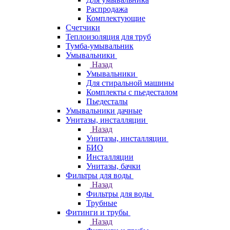
Распродажа
Комплектующие
Счетчики
Теплоизоляция для труб
Тумба-умывальник
Умывальники
Назад
Умывальники
Для стиральной машины
Комплекты с пьедесталом
Пьедесталы
Умывальники дачные
Унитазы, инсталляции
Назад
Унитазы, инсталляции
БИО
Инсталляции
Унитазы, бачки
Фильтры для воды
Назад
Фильтры для воды
Трубные
Фитинги и трубы
Назад