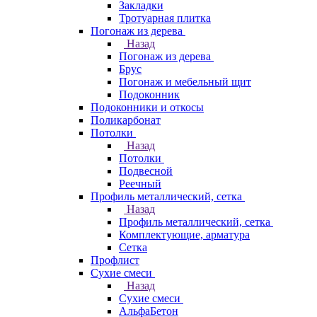
Закладки
Тротуарная плитка
Погонаж из дерева
Назад
Погонаж из дерева
Брус
Погонаж и мебельный щит
Подоконник
Подоконники и откосы
Поликарбонат
Потолки
Назад
Потолки
Подвесной
Реечный
Профиль металлический, сетка
Назад
Профиль металлический, сетка
Комплектующие, арматура
Сетка
Профлист
Сухие смеси
Назад
Сухие смеси
АльфаБетон