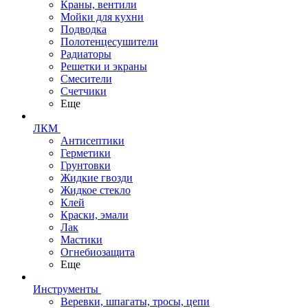
Краны, вентили
Мойки для кухни
Подводка
Полотенцесушители
Радиаторы
Решетки и экраны
Смесители
Счетчики
Еще
ЛКМ
Антисептики
Герметики
Грунтовки
Жидкие гвозди
Жидкое стекло
Клей
Краски, эмали
Лак
Мастики
Огнебиозащита
Еще
Инструменты
Веревки, шпагаты, тросы, цепи