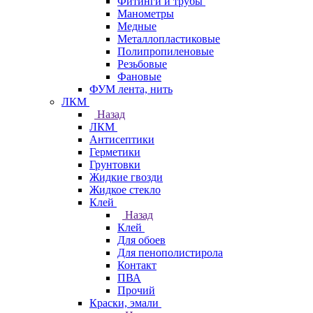
Фитинги и трубы
Манометры
Медные
Металлопластиковые
Полипропиленовые
Резьбовые
Фановые
ФУМ лента, нить
ЛКМ
Назад
ЛКМ
Антисептики
Герметики
Грунтовки
Жидкие гвозди
Жидкое стекло
Клей
Назад
Клей
Для обоев
Для пенополистирола
Контакт
ПВА
Прочий
Краски, эмали