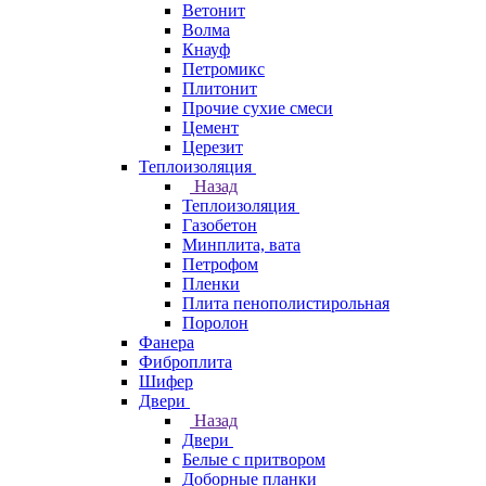
Ветонит
Волма
Кнауф
Петромикс
Плитонит
Прочие сухие смеси
Цемент
Церезит
Теплоизоляция
Назад
Теплоизоляция
Газобетон
Минплита, вата
Петрофом
Пленки
Плита пенополистирольная
Поролон
Фанера
Фиброплита
Шифер
Двери
Назад
Двери
Белые с притвором
Доборные планки