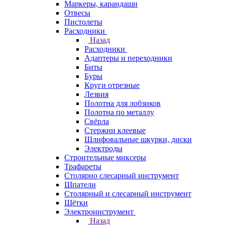
Маркеры, карандаши
Отвесы
Пистолеты
Расходники
Назад
Расходники
Адаптеры и переходники
Биты
Буры
Круги отрезные
Лезвия
Полотна для лобзиков
Полотна по металлу
Свёрла
Стержни клеевые
Шлифовальные шкурки, диски
Электроды
Строительные миксеры
Трафареты
Столярно слесарный инструмент
Шпатели
Столярный и слесарный инструмент
Щётки
Электроинструмент
Назад