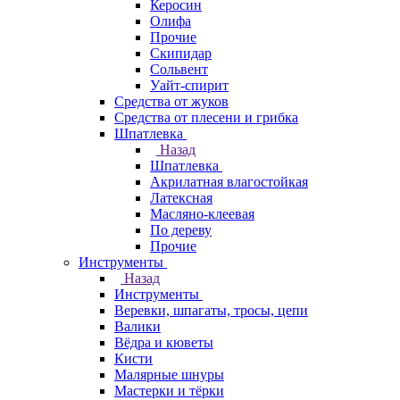
Керосин
Олифа
Прочие
Скипидар
Сольвент
Уайт-спирит
Средства от жуков
Средства от плесени и грибка
Шпатлевка
Назад
Шпатлевка
Акрилатная влагостойкая
Латексная
Масляно-клеевая
По дереву
Прочие
Инструменты
Назад
Инструменты
Веревки, шпагаты, тросы, цепи
Валики
Вёдра и кюветы
Кисти
Малярные шнуры
Мастерки и тёрки