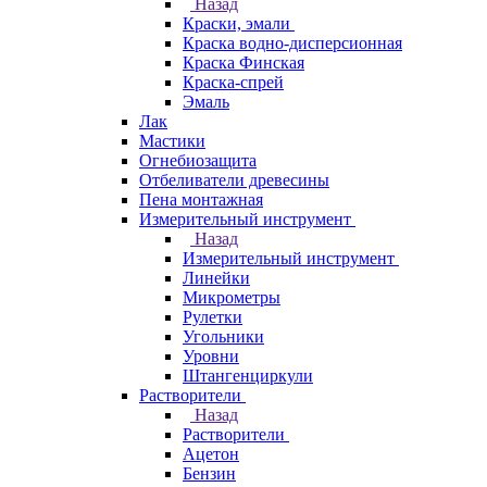
Назад
Краски, эмали
Краска водно-дисперсионная
Краска Финская
Краска-спрей
Эмаль
Лак
Мастики
Огнебиозащита
Отбеливатели древесины
Пена монтажная
Измерительный инструмент
Назад
Измерительный инструмент
Линейки
Микрометры
Рулетки
Угольники
Уровни
Штангенциркули
Растворители
Назад
Растворители
Ацетон
Бензин