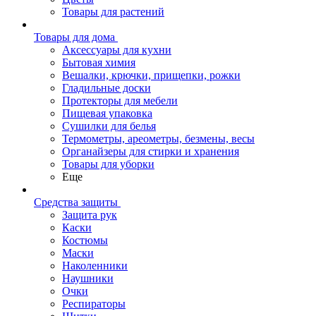
Товары для растений
Товары для дома
Аксессуары для кухни
Бытовая химия
Вешалки, крючки, прищепки, рожки
Гладильные доски
Протекторы для мебели
Пищевая упаковка
Сушилки для белья
Термометры, ареометры, безмены, весы
Органайзеры для стирки и хранения
Товары для уборки
Еще
Средства защиты
Защита рук
Каски
Костюмы
Маски
Наколенники
Наушники
Очки
Респираторы