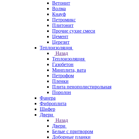
Ветонит
Волма
Кнауф
Петромикс
Плитонит
Прочие сухие смеси
Цемент
Церезит
Теплоизоляция
Назад
Теплоизоляция
Газобетон
Минплита, вата
Петрофом
Пленки
Плита пенополистирольная
Поролон
Фанера
Фиброплита
Шифер
Двери
Назад
Двери
Белые с притвором
Доборные планки