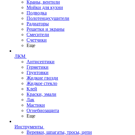
Краны, вентили
Мойки для кухни
Подводка
Полотенцесушители
Радиаторы
Решетки и экраны
Смесители
Счетчики
Еще
ЛКМ
Антисептики
Герметики
Грунтовки
Жидкие гвозди
Жидкое стекло
Клей
Краски, эмали
Лак
Мастики
Огнебиозащита
Еще
Инструменты
Веревки, шпагаты, тросы, цепи