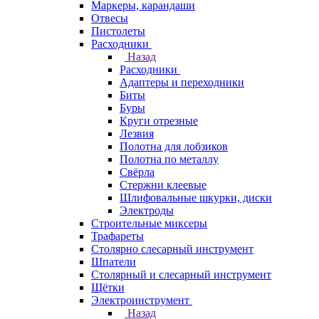
Маркеры, карандаши
Отвесы
Пистолеты
Расходники
Назад
Расходники
Адаптеры и переходники
Биты
Буры
Круги отрезные
Лезвия
Полотна для лобзиков
Полотна по металлу
Свёрла
Стержни клеевые
Шлифовальные шкурки, диски
Электроды
Строительные миксеры
Трафареты
Столярно слесарный инструмент
Шпатели
Столярный и слесарный инструмент
Щётки
Электроинструмент
Назад