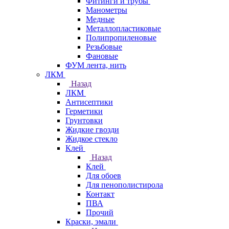
Фитинги и трубы
Манометры
Медные
Металлопластиковые
Полипропиленовые
Резьбовые
Фановые
ФУМ лента, нить
ЛКМ
Назад
ЛКМ
Антисептики
Герметики
Грунтовки
Жидкие гвозди
Жидкое стекло
Клей
Назад
Клей
Для обоев
Для пенополистирола
Контакт
ПВА
Прочий
Краски, эмали