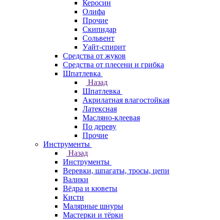
Керосин
Олифа
Прочие
Скипидар
Сольвент
Уайт-спирит
Средства от жуков
Средства от плесени и грибка
Шпатлевка
Назад
Шпатлевка
Акрилатная влагостойкая
Латексная
Масляно-клеевая
По дереву
Прочие
Инструменты
Назад
Инструменты
Веревки, шпагаты, тросы, цепи
Валики
Вёдра и кюветы
Кисти
Малярные шнуры
Мастерки и тёрки