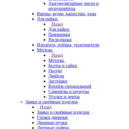
Аккумуляторные дрели и
шуруповёрты
Ванны, ведра, канистры, тазы
Для пайки
Назад
Для пайки
Паяльники
Расходники
Изолента, плёнка, уплотнители
Метизы
Назад
Метизы
Болты и гайки
Гвозди
Дюбели
Заглушки
Крепёж специальный
Саморезы и шурупы
Уголки и ленты
Замки и скобяные изделия
Назад
Замки и скобяные изделия
Глазки дверные
Дверные ручки
Дверные цифры