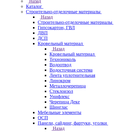
Назад
Каталог
Строительно-отделочные материалы
Назад
Строительно-отделочные материалы
Гипсокартон, ГВЛ
ДВП
ДСП
Кровельный материал
Назад
Кровельный материал
Технониколь
Водоотвод
Водосточная система
Лента уплотнительная
Линокром
Металлочерепица
Стеклоизол
Унифлекс
Черепица Деке
Шинглас
Мебельные элементы
ОСП
Панели, сайдинг, фартуки, уголки
Назад