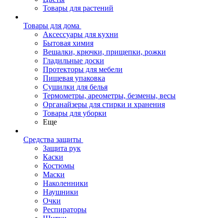
Товары для растений
Товары для дома
Аксессуары для кухни
Бытовая химия
Вешалки, крючки, прищепки, рожки
Гладильные доски
Протекторы для мебели
Пищевая упаковка
Сушилки для белья
Термометры, ареометры, безмены, весы
Органайзеры для стирки и хранения
Товары для уборки
Еще
Средства защиты
Защита рук
Каски
Костюмы
Маски
Наколенники
Наушники
Очки
Респираторы