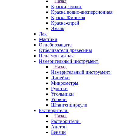
Назад
Краски, эмали
Краска водно-дисперсионная
Краска Финская
Краска-спрей
Эмаль
Лак
Мастики
Огнебиозащита
Отбеливатели древесины
Пена монтажная
Измерительный инструмент
Назад
Измерительный инструмент
Линейки
Микрометры
Рулетки
Угольники
Уровни
Штангенциркули
Растворители
Назад
Растворители
Ацетон
Бензин