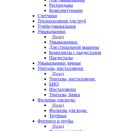
Распродажа
Комплектующие
Счетчики
Теплоизоляция для труб
Тумба-умывальник
Умывальники
Назад
Умывальники
Для стиральной машины
Комплекты с пьедесталом
Пьедесталы
Умывальники дачные
Унитазы, инсталляции
Назад
Унитазы, инсталляции
БИО
Инсталляции
Унитазы, бачки
Фильтры для воды
Назад
Фильтры для воды
Трубные
Фитинги и трубы
Назад