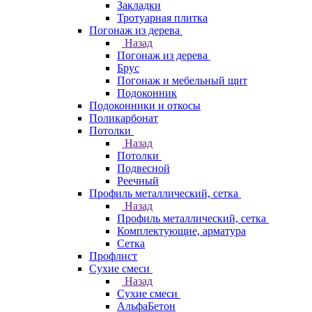
Закладки
Тротуарная плитка
Погонаж из дерева
Назад
Погонаж из дерева
Брус
Погонаж и мебельный щит
Подоконник
Подоконники и откосы
Поликарбонат
Потолки
Назад
Потолки
Подвесной
Реечный
Профиль металлический, сетка
Назад
Профиль металлический, сетка
Комплектующие, арматура
Сетка
Профлист
Сухие смеси
Назад
Сухие смеси
АльфаБетон