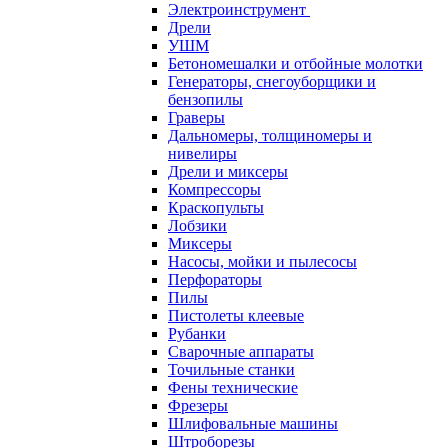
Электроинструмент
Дрели
УШМ
Бетономешалки и отбойные молотки
Генераторы, снегоуборщики и
бензопилы
Граверы
Дальномеры, толщиномеры и
нивелиры
Дрели и миксеры
Компрессоры
Краскопульты
Лобзики
Миксеры
Насосы, мойки и пылесосы
Перфораторы
Пилы
Пистолеты клеевые
Рубанки
Сварочные аппараты
Точильные станки
Фены технические
Фрезеры
Шлифовальные машины
Штроборезы