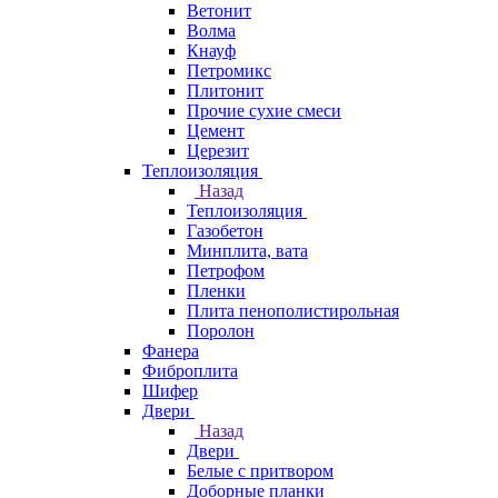
Ветонит
Волма
Кнауф
Петромикс
Плитонит
Прочие сухие смеси
Цемент
Церезит
Теплоизоляция
Назад
Теплоизоляция
Газобетон
Минплита, вата
Петрофом
Пленки
Плита пенополистирольная
Поролон
Фанера
Фиброплита
Шифер
Двери
Назад
Двери
Белые с притвором
Доборные планки