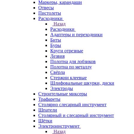
Маркеры, карандаши
Отвесы
Пистолеты
Расходники
Назад
Расходники
Адаптеры и переходники
Биты
Буры
Круги отрезные
Лезвия
Полотна для лобзиков
Полотна по металлу
Свёрла
Стержни клеевые
Шлифовальные шкурки, диски
Электроды
Строительные миксеры
Трафареты
Столярно слесарный инструмент
Шпатели
Столярный и слесарный инструмент
Щётки
Электроинструмент
Назад