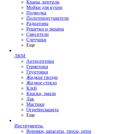
Краны, вентили
Мойки для кухни
Подводка
Полотенцесушители
Радиаторы
Решетки и экраны
Смесители
Счетчики
Еще
ЛКМ
Антисептики
Герметики
Грунтовки
Жидкие гвозди
Жидкое стекло
Клей
Краски, эмали
Лак
Мастики
Огнебиозащита
Еще
Инструменты
Веревки, шпагаты, тросы, цепи