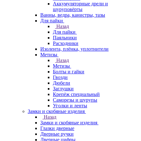
Аккумуляторные дрели и
шуруповёрты
Ванны, ведра, канистры, тазы
Для пайки
Назад
Для пайки
Паяльники
Расходники
Изолента, плёнка, уплотнители
Метизы
Назад
Метизы
Болты и гайки
Гвозди
Дюбели
Заглушки
Крепёж специальный
Саморезы и шурупы
Уголки и ленты
Замки и скобяные изделия
Назад
Замки и скобяные изделия
Глазки дверные
Дверные ручки
Дверные цифры