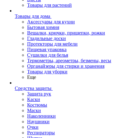
Товары для растений
Товары для дома
Аксессуары для кухни
Бытовая химия
Вешалки, крючки, прищепки, рожки
Гладильные доски
Протекторы для мебели
Пищевая упаковка
Сушилки для белья
Термометры, ареометры, безмены, весы
Органайзеры для стирки и хранения
Товары для уборки
Еще
Средства защиты
Защита рук
Каски
Костюмы
Маски
Наколенники
Наушники
Очки
Респираторы