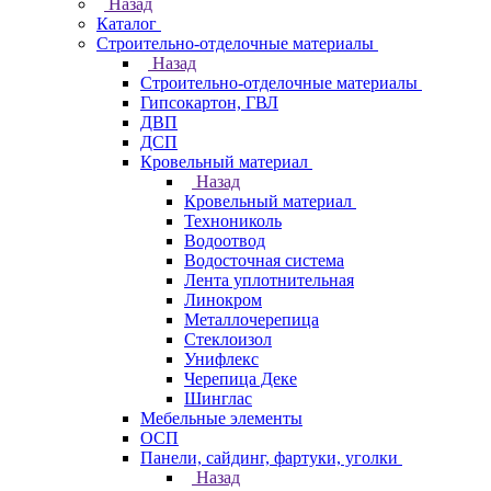
Назад
Каталог
Строительно-отделочные материалы
Назад
Строительно-отделочные материалы
Гипсокартон, ГВЛ
ДВП
ДСП
Кровельный материал
Назад
Кровельный материал
Технониколь
Водоотвод
Водосточная система
Лента уплотнительная
Линокром
Металлочерепица
Стеклоизол
Унифлекс
Черепица Деке
Шинглас
Мебельные элементы
ОСП
Панели, сайдинг, фартуки, уголки
Назад