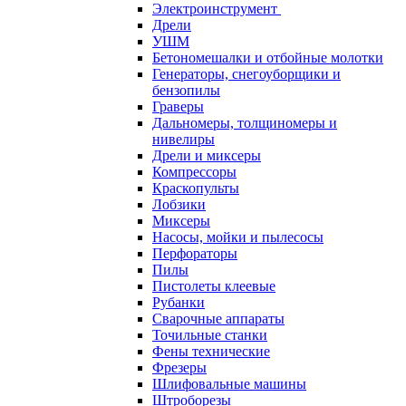
Электроинструмент
Дрели
УШМ
Бетономешалки и отбойные молотки
Генераторы, снегоуборщики и
бензопилы
Граверы
Дальномеры, толщиномеры и
нивелиры
Дрели и миксеры
Компрессоры
Краскопульты
Лобзики
Миксеры
Насосы, мойки и пылесосы
Перфораторы
Пилы
Пистолеты клеевые
Рубанки
Сварочные аппараты
Точильные станки
Фены технические
Фрезеры
Шлифовальные машины
Штроборезы