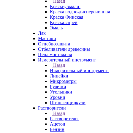
Назад
Краски, эмали
Краска водно-дисперсионная
Краска Финская
Краска-спрей
Эмаль
Лак
Мастики
Огнебиозащита
Отбеливатели древесины
Пена монтажная
Измерительный инструмент
Назад
Измерительный инструмент
Линейки
Микрометры
Рулетки
Угольники
Уровни
Штангенциркули
Растворители
Назад
Растворители
Ацетон
Бензин