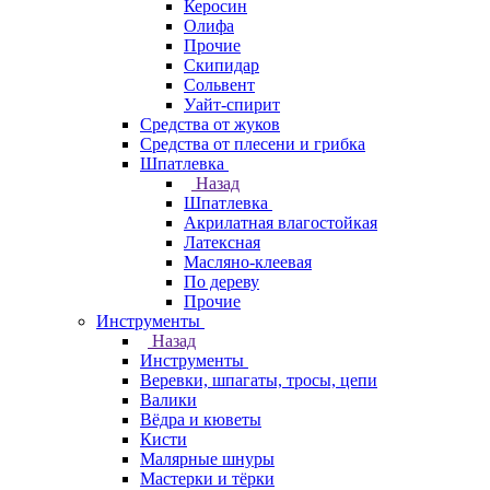
Керосин
Олифа
Прочие
Скипидар
Сольвент
Уайт-спирит
Средства от жуков
Средства от плесени и грибка
Шпатлевка
Назад
Шпатлевка
Акрилатная влагостойкая
Латексная
Масляно-клеевая
По дереву
Прочие
Инструменты
Назад
Инструменты
Веревки, шпагаты, тросы, цепи
Валики
Вёдра и кюветы
Кисти
Малярные шнуры
Мастерки и тёрки