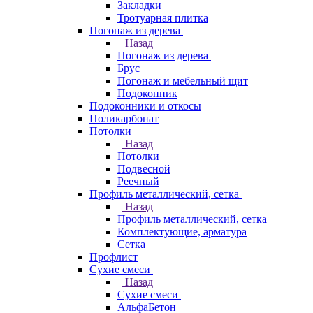
Закладки
Тротуарная плитка
Погонаж из дерева
Назад
Погонаж из дерева
Брус
Погонаж и мебельный щит
Подоконник
Подоконники и откосы
Поликарбонат
Потолки
Назад
Потолки
Подвесной
Реечный
Профиль металлический, сетка
Назад
Профиль металлический, сетка
Комплектующие, арматура
Сетка
Профлист
Сухие смеси
Назад
Сухие смеси
АльфаБетон