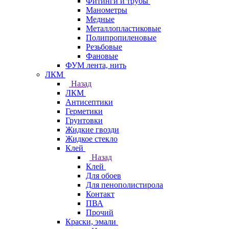
Фитинги и трубы
Манометры
Медные
Металлопластиковые
Полипропиленовые
Резьбовые
Фановые
ФУМ лента, нить
ЛКМ
Назад
ЛКМ
Антисептики
Герметики
Грунтовки
Жидкие гвозди
Жидкое стекло
Клей
Назад
Клей
Для обоев
Для пенополистирола
Контакт
ПВА
Прочий
Краски, эмали