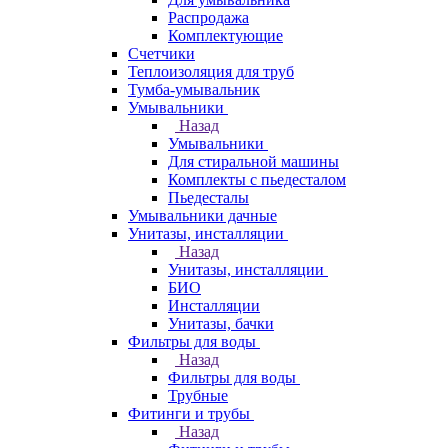
Распродажа
Комплектующие
Счетчики
Теплоизоляция для труб
Тумба-умывальник
Умывальники
Назад
Умывальники
Для стиральной машины
Комплекты с пьедесталом
Пьедесталы
Умывальники дачные
Унитазы, инсталляции
Назад
Унитазы, инсталляции
БИО
Инсталляции
Унитазы, бачки
Фильтры для воды
Назад
Фильтры для воды
Трубные
Фитинги и трубы
Назад