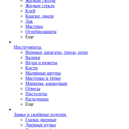
Жидкие гвозди
Жидкое стекло
Клей
Краски, эмали
Лак
Мастики
Огнебиозащита
Еще
Инструменты
Веревки, шпагаты, тросы, цепи
Валики
Вёдра и кюветы
Кисти
Малярные шнуры
Мастерки и тёрки
Маркеры, карандаши
Отвесы
Пистолеты
Расходники
Еще
Замки и скобяные изделия
Глазки дверные
Дверные ручки