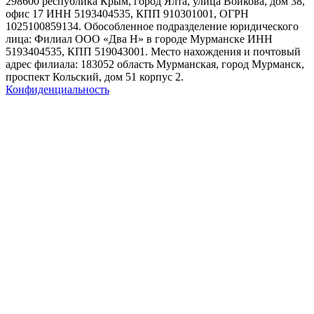
298600 республика Крым, город Ялта, улица Войкова, дом 38,
офис 17 ИНН 5193404535, КПП 910301001, ОГРН
1025100859134. Обособленное подразделение юридического
лица: Филиал ООО «Два Н» в городе Мурманске ИНН
5193404535, КПП 519043001. Место нахождения и почтовый
адрес филиала: 183052 область Мурманская, город Мурманск,
проспект Кольский, дом 51 корпус 2.
Конфиденциальность