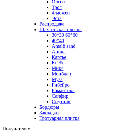
Олсен
Троя
Фьюжен
Эста
Распродажа
Шахтинская плитка
30*30 60*60
40*40
Amalfi sand
Аника
Картье
Квебек
Микс
Монблан
Муза
Рибейро
Романтика
Сапфир
Спутник
Бордюры
Закладки
Тротуарная плитка
Покупателям