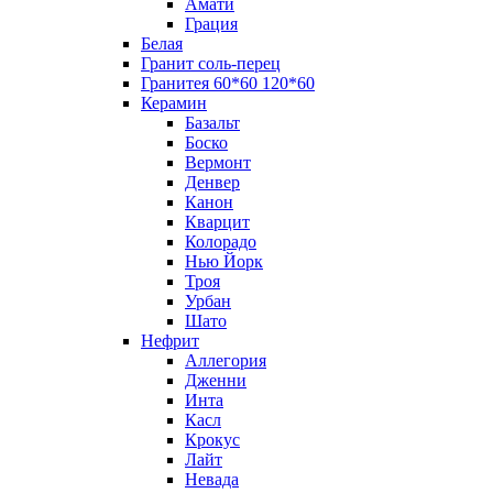
Амати
Грация
Белая
Гранит соль-перец
Гранитея 60*60 120*60
Керамин
Базальт
Боско
Вермонт
Денвер
Канон
Кварцит
Колорадо
Нью Йорк
Троя
Урбан
Шато
Нефрит
Аллегория
Дженни
Инта
Касл
Крокус
Лайт
Невада