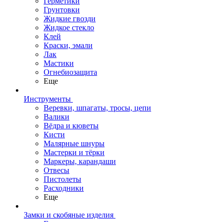
Герметики
Грунтовки
Жидкие гвозди
Жидкое стекло
Клей
Краски, эмали
Лак
Мастики
Огнебиозащита
Еще
Инструменты
Веревки, шпагаты, тросы, цепи
Валики
Вёдра и кюветы
Кисти
Малярные шнуры
Мастерки и тёрки
Маркеры, карандаши
Отвесы
Пистолеты
Расходники
Еще
Замки и скобяные изделия