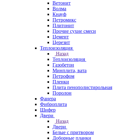
Ветонит
Волма
Кнауф
Петромикс
Плитонит
Прочие сухие смеси
Цемент
Церезит
Теплоизоляция
Назад
Теплоизоляция
Газобетон
Минплита, вата
Петрофом
Пленки
Плита пенополистирольная
Поролон
Фанера
Фиброплита
Шифер
Двери
Назад
Двери
Белые с притвором
Доборные планки