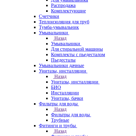
Распродажа
Комплектующие
Счетчики
Теплоизоляция для труб
Тумба-умывальник
Умывальники
Назад
Умывальники
Для стиральной машины
Комплекты с пьедесталом
Пьедесталы
Умывальники дачные
Унитазы, инсталляции
Назад
Унитазы, инсталляции
БИО
Инсталляции
Унитазы, бачки
Фильтры для воды
Назад
Фильтры для воды
Трубные
Фитинги и трубы
Назад