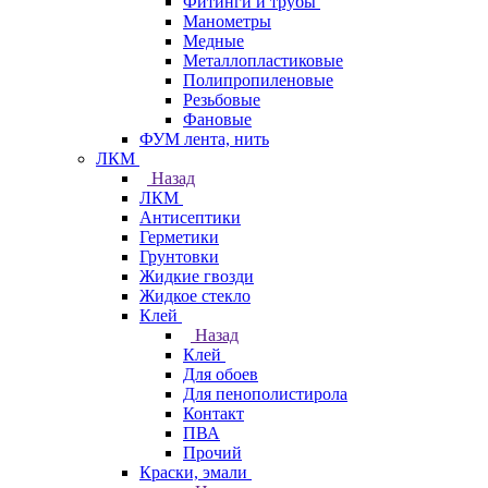
Фитинги и трубы
Манометры
Медные
Металлопластиковые
Полипропиленовые
Резьбовые
Фановые
ФУМ лента, нить
ЛКМ
Назад
ЛКМ
Антисептики
Герметики
Грунтовки
Жидкие гвозди
Жидкое стекло
Клей
Назад
Клей
Для обоев
Для пенополистирола
Контакт
ПВА
Прочий
Краски, эмали