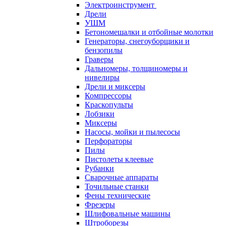
Электроинструмент
Дрели
УШМ
Бетономешалки и отбойные молотки
Генераторы, снегоуборщики и
бензопилы
Граверы
Дальномеры, толщиномеры и
нивелиры
Дрели и миксеры
Компрессоры
Краскопульты
Лобзики
Миксеры
Насосы, мойки и пылесосы
Перфораторы
Пилы
Пистолеты клеевые
Рубанки
Сварочные аппараты
Точильные станки
Фены технические
Фрезеры
Шлифовальные машины
Штроборезы