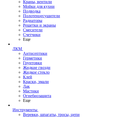
Краны, вентили
Мойки для кухни
Подводка
Полотенцесушители
Радиаторы
Решетки и экраны
Смесители
Счетчики
Еще
ЛКМ
Антисептики
Герметики
Грунтовки
Жидкие гвозди
Жидкое стекло
Клей
Краски, эмали
Лак
Мастики
Огнебиозащита
Еще
Инструменты
Веревки, шпагаты, тросы, цепи