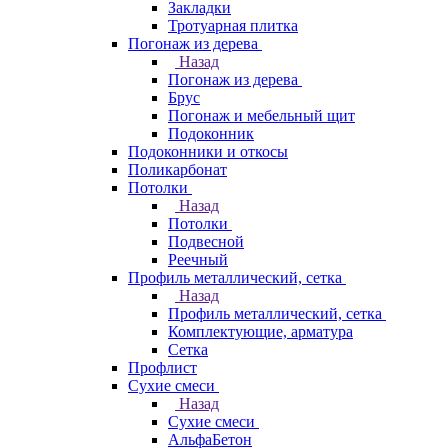
Закладки
Тротуарная плитка
Погонаж из дерева
Назад
Погонаж из дерева
Брус
Погонаж и мебельный щит
Подоконник
Подоконники и откосы
Поликарбонат
Потолки
Назад
Потолки
Подвесной
Реечный
Профиль металлический, сетка
Назад
Профиль металлический, сетка
Комплектующие, арматура
Сетка
Профлист
Сухие смеси
Назад
Сухие смеси
АльфаБетон