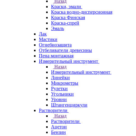
Назад
Краски, эмали
Краска водно-дисперсионная
Краска Финская
Краска-спрей
Эмаль
Лак
Мастики
Огнебиозащита
Отбеливатели древесины
Пена монтажная
Измерительный инструмент
Назад
Измерительный инструмент
Линейки
Микрометры
Рулетки
Угольники
Уровни
Штангенциркули
Растворители
Назад
Растворители
Ацетон
Бензин