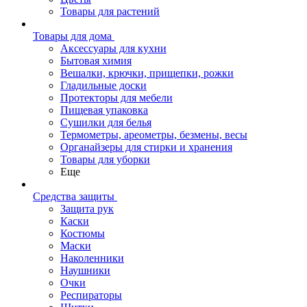
Товары для растений
Товары для дома
Аксессуары для кухни
Бытовая химия
Вешалки, крючки, прищепки, рожки
Гладильные доски
Протекторы для мебели
Пищевая упаковка
Сушилки для белья
Термометры, ареометры, безмены, весы
Органайзеры для стирки и хранения
Товары для уборки
Еще
Средства защиты
Защита рук
Каски
Костюмы
Маски
Наколенники
Наушники
Очки
Респираторы