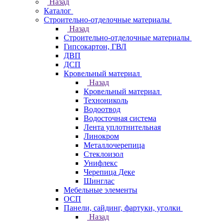
Назад
Каталог
Строительно-отделочные материалы
Назад
Строительно-отделочные материалы
Гипсокартон, ГВЛ
ДВП
ДСП
Кровельный материал
Назад
Кровельный материал
Технониколь
Водоотвод
Водосточная система
Лента уплотнительная
Линокром
Металлочерепица
Стеклоизол
Унифлекс
Черепица Деке
Шинглас
Мебельные элементы
ОСП
Панели, сайдинг, фартуки, уголки
Назад