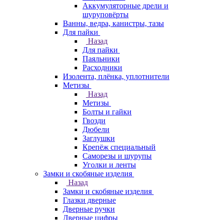
Аккумуляторные дрели и
шуруповёрты
Ванны, ведра, канистры, тазы
Для пайки
Назад
Для пайки
Паяльники
Расходники
Изолента, плёнка, уплотнители
Метизы
Назад
Метизы
Болты и гайки
Гвозди
Дюбели
Заглушки
Крепёж специальный
Саморезы и шурупы
Уголки и ленты
Замки и скобяные изделия
Назад
Замки и скобяные изделия
Глазки дверные
Дверные ручки
Дверные цифры