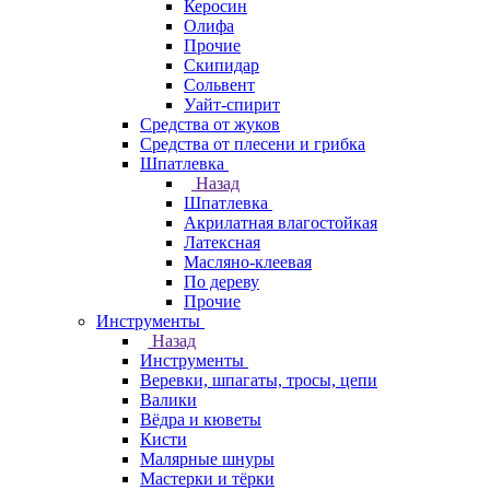
Керосин
Олифа
Прочие
Скипидар
Сольвент
Уайт-спирит
Средства от жуков
Средства от плесени и грибка
Шпатлевка
Назад
Шпатлевка
Акрилатная влагостойкая
Латексная
Масляно-клеевая
По дереву
Прочие
Инструменты
Назад
Инструменты
Веревки, шпагаты, тросы, цепи
Валики
Вёдра и кюветы
Кисти
Малярные шнуры
Мастерки и тёрки