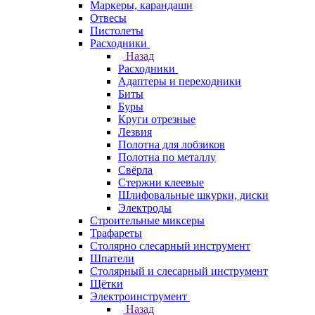
Маркеры, карандаши
Отвесы
Пистолеты
Расходники
Назад
Расходники
Адаптеры и переходники
Биты
Буры
Круги отрезные
Лезвия
Полотна для лобзиков
Полотна по металлу
Свёрла
Стержни клеевые
Шлифовальные шкурки, диски
Электроды
Строительные миксеры
Трафареты
Столярно слесарный инструмент
Шпатели
Столярный и слесарный инструмент
Щётки
Электроинструмент
Назад