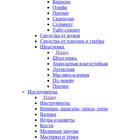
Керосин
Олифа
Прочие
Скипидар
Сольвент
Уайт-спирит
Средства от жуков
Средства от плесени и грибка
Шпатлевка
Назад
Шпатлевка
Акрилатная влагостойкая
Латексная
Масляно-клеевая
По дереву
Прочие
Инструменты
Назад
Инструменты
Веревки, шпагаты, тросы, цепи
Валики
Вёдра и кюветы
Кисти
Малярные шнуры
Мастерки и тёрки