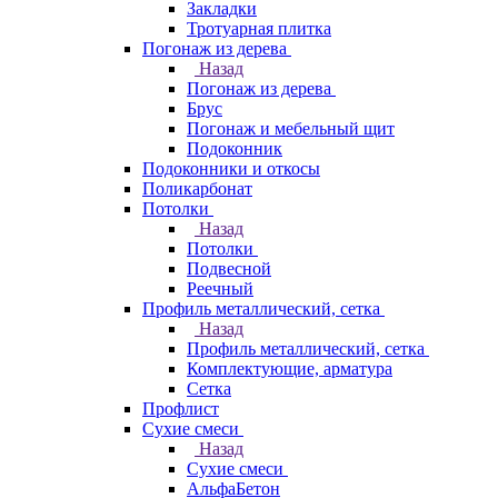
Закладки
Тротуарная плитка
Погонаж из дерева
Назад
Погонаж из дерева
Брус
Погонаж и мебельный щит
Подоконник
Подоконники и откосы
Поликарбонат
Потолки
Назад
Потолки
Подвесной
Реечный
Профиль металлический, сетка
Назад
Профиль металлический, сетка
Комплектующие, арматура
Сетка
Профлист
Сухие смеси
Назад
Сухие смеси
АльфаБетон