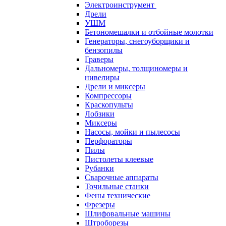
Электроинструмент
Дрели
УШМ
Бетономешалки и отбойные молотки
Генераторы, снегоуборщики и
бензопилы
Граверы
Дальномеры, толщиномеры и
нивелиры
Дрели и миксеры
Компрессоры
Краскопульты
Лобзики
Миксеры
Насосы, мойки и пылесосы
Перфораторы
Пилы
Пистолеты клеевые
Рубанки
Сварочные аппараты
Точильные станки
Фены технические
Фрезеры
Шлифовальные машины
Штроборезы