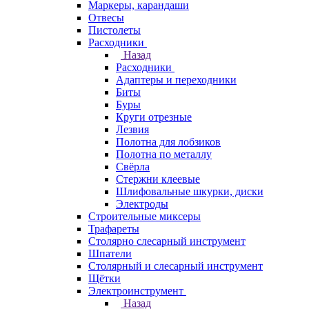
Маркеры, карандаши
Отвесы
Пистолеты
Расходники
Назад
Расходники
Адаптеры и переходники
Биты
Буры
Круги отрезные
Лезвия
Полотна для лобзиков
Полотна по металлу
Свёрла
Стержни клеевые
Шлифовальные шкурки, диски
Электроды
Строительные миксеры
Трафареты
Столярно слесарный инструмент
Шпатели
Столярный и слесарный инструмент
Щётки
Электроинструмент
Назад