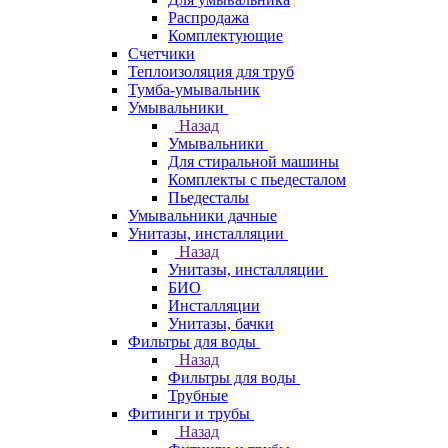
Распродажа
Комплектующие
Счетчики
Теплоизоляция для труб
Тумба-умывальник
Умывальники
Назад
Умывальники
Для стиральной машины
Комплекты с пьедесталом
Пьедесталы
Умывальники дачные
Унитазы, инсталляции
Назад
Унитазы, инсталляции
БИО
Инсталляции
Унитазы, бачки
Фильтры для воды
Назад
Фильтры для воды
Трубные
Фитинги и трубы
Назад