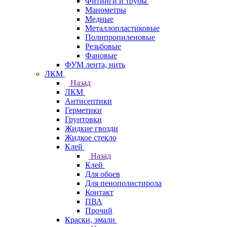
Фитинги и трубы
Манометры
Медные
Металлопластиковые
Полипропиленовые
Резьбовые
Фановые
ФУМ лента, нить
ЛКМ
Назад
ЛКМ
Антисептики
Герметики
Грунтовки
Жидкие гвозди
Жидкое стекло
Клей
Назад
Клей
Для обоев
Для пенополистирола
Контакт
ПВА
Прочий
Краски, эмали