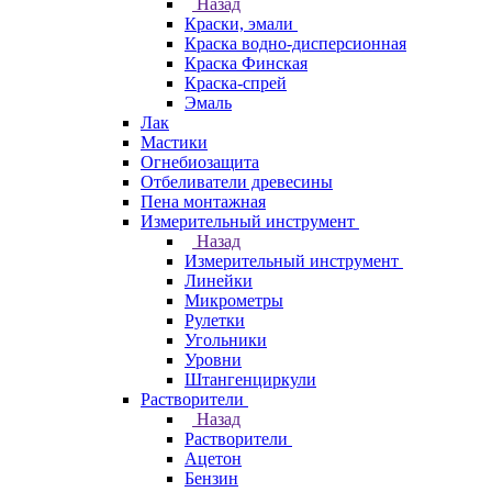
Назад
Краски, эмали
Краска водно-дисперсионная
Краска Финская
Краска-спрей
Эмаль
Лак
Мастики
Огнебиозащита
Отбеливатели древесины
Пена монтажная
Измерительный инструмент
Назад
Измерительный инструмент
Линейки
Микрометры
Рулетки
Угольники
Уровни
Штангенциркули
Растворители
Назад
Растворители
Ацетон
Бензин