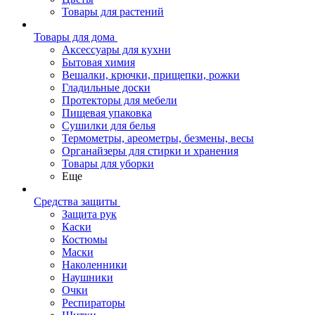
Товары для растений
Товары для дома
Аксессуары для кухни
Бытовая химия
Вешалки, крючки, прищепки, рожки
Гладильные доски
Протекторы для мебели
Пищевая упаковка
Сушилки для белья
Термометры, ареометры, безмены, весы
Органайзеры для стирки и хранения
Товары для уборки
Еще
Средства защиты
Защита рук
Каски
Костюмы
Маски
Наколенники
Наушники
Очки
Респираторы