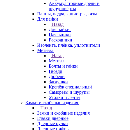
Аккумуляторные дрели и
шуруповёрты
Ванны, ведра, канистры, тазы
Для пайки
Назад
Для пайки
Паяльники
Расходники
Изолента, плёнка, уплотнители
Метизы
Назад
Метизы
Болты и гайки
Гвозди
Дюбели
Заглушки
Крепёж специальный
Саморезы и шурупы
Уголки и ленты
Замки и скобяные изделия
Назад
Замки и скобяные изделия
Глазки дверные
Дверные ручки
Дверные цифры