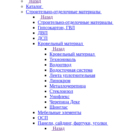
Назад
Каталог
Строительно-отделочные материалы
Назад
Строительно-отделочные материалы
Гипсокартон, ГВЛ
ДВП
ДСП
Кровельный материал
Назад
Кровельный материал
Технониколь
Водоотвод
Водосточная система
Лента уплотнительная
Линокром
Металлочерепица
Стеклоизол
Унифлекс
Черепица Деке
Шинглас
Мебельные элементы
ОСП
Панели, сайдинг, фартуки, уголки
Назад