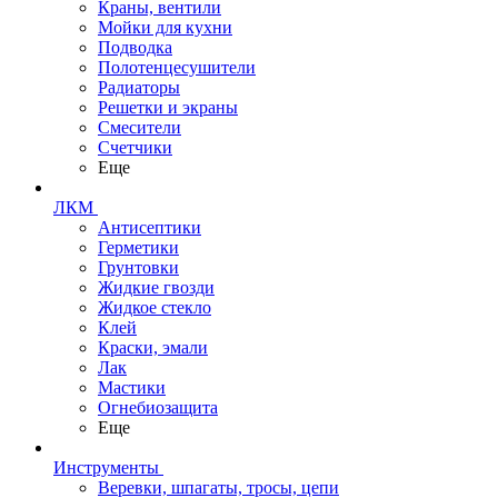
Краны, вентили
Мойки для кухни
Подводка
Полотенцесушители
Радиаторы
Решетки и экраны
Смесители
Счетчики
Еще
ЛКМ
Антисептики
Герметики
Грунтовки
Жидкие гвозди
Жидкое стекло
Клей
Краски, эмали
Лак
Мастики
Огнебиозащита
Еще
Инструменты
Веревки, шпагаты, тросы, цепи