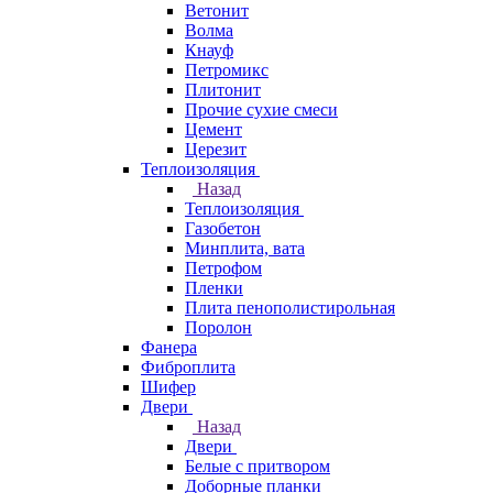
Ветонит
Волма
Кнауф
Петромикс
Плитонит
Прочие сухие смеси
Цемент
Церезит
Теплоизоляция
Назад
Теплоизоляция
Газобетон
Минплита, вата
Петрофом
Пленки
Плита пенополистирольная
Поролон
Фанера
Фиброплита
Шифер
Двери
Назад
Двери
Белые с притвором
Доборные планки