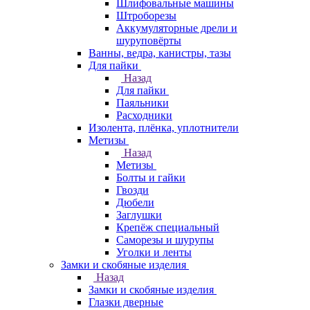
Шлифовальные машины
Штроборезы
Аккумуляторные дрели и
шуруповёрты
Ванны, ведра, канистры, тазы
Для пайки
Назад
Для пайки
Паяльники
Расходники
Изолента, плёнка, уплотнители
Метизы
Назад
Метизы
Болты и гайки
Гвозди
Дюбели
Заглушки
Крепёж специальный
Саморезы и шурупы
Уголки и ленты
Замки и скобяные изделия
Назад
Замки и скобяные изделия
Глазки дверные