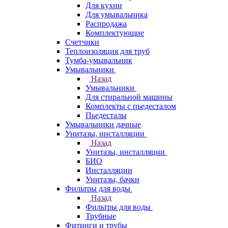
Для кухни
Для умывальника
Распродажа
Комплектующие
Счетчики
Теплоизоляция для труб
Тумба-умывальник
Умывальники
Назад
Умывальники
Для стиральной машины
Комплекты с пьедесталом
Пьедесталы
Умывальники дачные
Унитазы, инсталляции
Назад
Унитазы, инсталляции
БИО
Инсталляции
Унитазы, бачки
Фильтры для воды
Назад
Фильтры для воды
Трубные
Фитинги и трубы