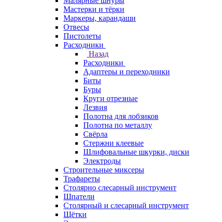
Малярные шнуры
Мастерки и тёрки
Маркеры, карандаши
Отвесы
Пистолеты
Расходники
Назад
Расходники
Адаптеры и переходники
Биты
Буры
Круги отрезные
Лезвия
Полотна для лобзиков
Полотна по металлу
Свёрла
Стержни клеевые
Шлифовальные шкурки, диски
Электроды
Строительные миксеры
Трафареты
Столярно слесарный инструмент
Шпатели
Столярный и слесарный инструмент
Щётки