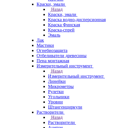
Краски, эмали
Назад
Краски, эмали
Краска водно-дисперсионная
Краска Финская
Краска-спрей
Эмаль
Лак
Мастики
Огнебиозащита
Отбеливатели древесины
Пена монтажная
Измерительный инструмент
Назад
Измерительный инструмент
Линейки
Микрометры
Рулетки
Угольники
Уровни
Штангенциркули
Растворители
Назад
Растворители
Ацетон