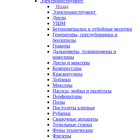
Электроинструмент
Назад
Электроинструмент
Дрели
УШМ
Бетономешалки и отбойные молотки
Генераторы, снегоуборщики и
бензопилы
Граверы
Дальномеры, толщиномеры и
нивелиры
Дрели и миксеры
Компрессоры
Краскопульты
Лобзики
Миксеры
Насосы, мойки и пылесосы
Перфораторы
Пилы
Пистолеты клеевые
Рубанки
Сварочные аппараты
Точильные станки
Фены технические
Фрезеры