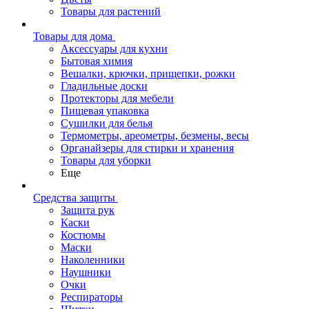
Товары для растений
Товары для дома
Аксессуары для кухни
Бытовая химия
Вешалки, крючки, прищепки, рожки
Гладильные доски
Протекторы для мебели
Пищевая упаковка
Сушилки для белья
Термометры, ареометры, безмены, весы
Органайзеры для стирки и хранения
Товары для уборки
Еще
Средства защиты
Защита рук
Каски
Костюмы
Маски
Наколенники
Наушники
Очки
Респираторы