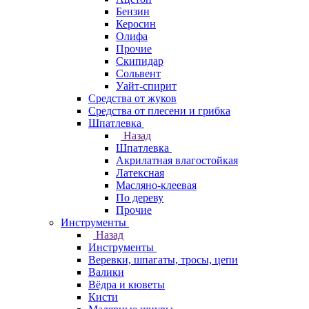
Бензин
Керосин
Олифа
Прочие
Скипидар
Сольвент
Уайт-спирит
Средства от жуков
Средства от плесени и грибка
Шпатлевка
Назад
Шпатлевка
Акрилатная влагостойкая
Латексная
Масляно-клеевая
По дереву
Прочие
Инструменты
Назад
Инструменты
Веревки, шпагаты, тросы, цепи
Валики
Вёдра и кюветы
Кисти