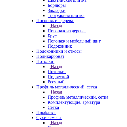
Шахтинская плитка
Бордюры
Закладки
Тротуарная плитка
Погонаж из дерева
Назад
Погонаж из дерева
Брус
Погонаж и мебельный щит
Подоконник
Подоконники и откосы
Поликарбонат
Потолки
Назад
Потолки
Подвесной
Реечный
Профиль металлический, сетка
Назад
Профиль металлический, сетка
Комплектующие, арматура
Сетка
Профлист
Сухие смеси
Назад