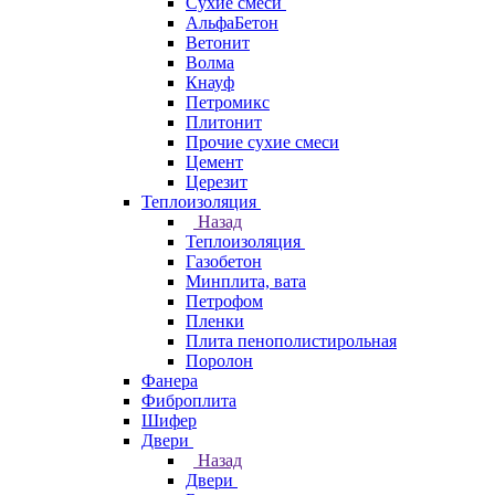
Сухие смеси
АльфаБетон
Ветонит
Волма
Кнауф
Петромикс
Плитонит
Прочие сухие смеси
Цемент
Церезит
Теплоизоляция
Назад
Теплоизоляция
Газобетон
Минплита, вата
Петрофом
Пленки
Плита пенополистирольная
Поролон
Фанера
Фиброплита
Шифер
Двери
Назад
Двери