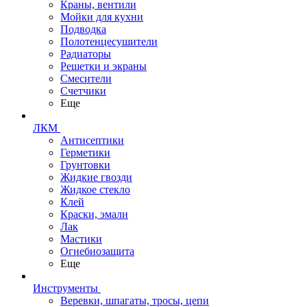
Краны, вентили
Мойки для кухни
Подводка
Полотенцесушители
Радиаторы
Решетки и экраны
Смесители
Счетчики
Еще
ЛКМ
Антисептики
Герметики
Грунтовки
Жидкие гвозди
Жидкое стекло
Клей
Краски, эмали
Лак
Мастики
Огнебиозащита
Еще
Инструменты
Веревки, шпагаты, тросы, цепи