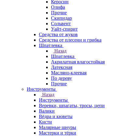
Керосин
Олифа
Прочие
Скипидар
Сольвент
Уайт-спирит
Средства от жуков
Средства от плесени и грибка
Шпатлевка
Назад
Шпатлевка
Акрилатная влагостойкая
Латексная
Масляно-клеевая
По дереву
Прочие
Инструменты
Назад
Инструменты
Веревки, шпагаты, тросы, цепи
Валики
Вёдра и кюветы
Кисти
Малярные шнуры
Мастерки и тёрки