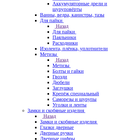
Аккумуляторные дрели и
шуруповёрты
Ванны, ведра, канистры, тазы
Для пайки
Назад
Для пайки
Паяльники
Расходники
Изолента, плёнка, уплотнители
Метизы
Назад
Метизы
Болты и гайки
Гвозди
Дюбели
Заглушки
Крепёж специальный
Саморезы и шурупы
Уголки и ленты
Замки и скобяные изделия
Назад
Замки и скобяные изделия
Глазки дверные
Дверные ручки
Дверные цифры