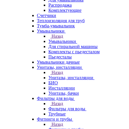
Распродажа
Комплектующие
Счетчики
Теплоизоляция для труб
Тумба-умывальник
Умывальники
Назад
Умывальники
Для стиральной машины
Комплекты с пьедесталом
Пьедесталы
Умывальники дачные
Унитазы, инсталляции
Назад
Унитазы, инсталляции
БИО
Инсталляции
Унитазы, бачки
Фильтры для воды
Назад
Фильтры для воды
Трубные
Фитинги и трубы
Назад