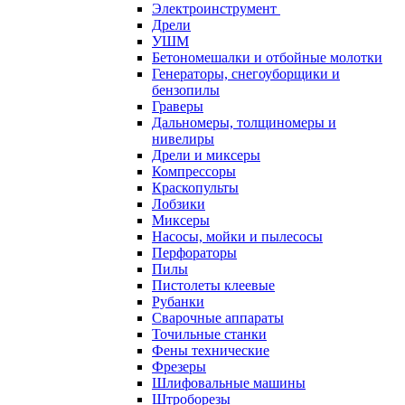
Электроинструмент
Дрели
УШМ
Бетономешалки и отбойные молотки
Генераторы, снегоуборщики и
бензопилы
Граверы
Дальномеры, толщиномеры и
нивелиры
Дрели и миксеры
Компрессоры
Краскопульты
Лобзики
Миксеры
Насосы, мойки и пылесосы
Перфораторы
Пилы
Пистолеты клеевые
Рубанки
Сварочные аппараты
Точильные станки
Фены технические
Фрезеры
Шлифовальные машины
Штроборезы