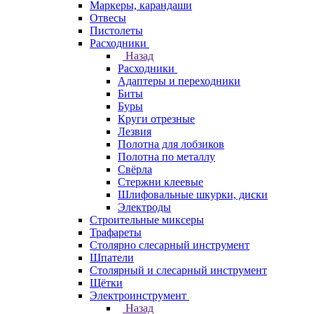
Маркеры, карандаши
Отвесы
Пистолеты
Расходники
Назад
Расходники
Адаптеры и переходники
Биты
Буры
Круги отрезные
Лезвия
Полотна для лобзиков
Полотна по металлу
Свёрла
Стержни клеевые
Шлифовальные шкурки, диски
Электроды
Строительные миксеры
Трафареты
Столярно слесарный инструмент
Шпатели
Столярный и слесарный инструмент
Щётки
Электроинструмент
Назад