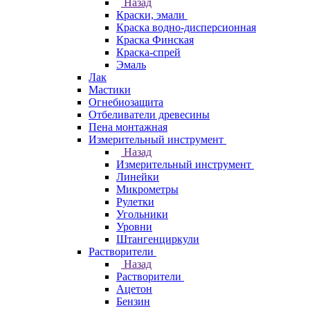
Назад
Краски, эмали
Краска водно-дисперсионная
Краска Финская
Краска-спрей
Эмаль
Лак
Мастики
Огнебиозащита
Отбеливатели древесины
Пена монтажная
Измерительный инструмент
Назад
Измерительный инструмент
Линейки
Микрометры
Рулетки
Угольники
Уровни
Штангенциркули
Растворители
Назад
Растворители
Ацетон
Бензин