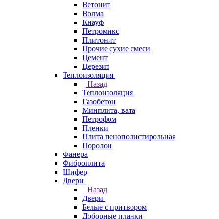
Ветонит
Волма
Кнауф
Петромикс
Плитонит
Прочие сухие смеси
Цемент
Церезит
Теплоизоляция
Назад
Теплоизоляция
Газобетон
Минплита, вата
Петрофом
Пленки
Плита пенополистирольная
Поролон
Фанера
Фиброплита
Шифер
Двери
Назад
Двери
Белые с притвором
Доборные планки