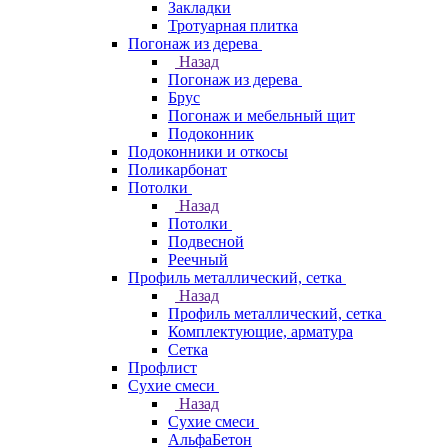
Закладки
Тротуарная плитка
Погонаж из дерева
Назад
Погонаж из дерева
Брус
Погонаж и мебельный щит
Подоконник
Подоконники и откосы
Поликарбонат
Потолки
Назад
Потолки
Подвесной
Реечный
Профиль металлический, сетка
Назад
Профиль металлический, сетка
Комплектующие, арматура
Сетка
Профлист
Сухие смеси
Назад
Сухие смеси
АльфаБетон