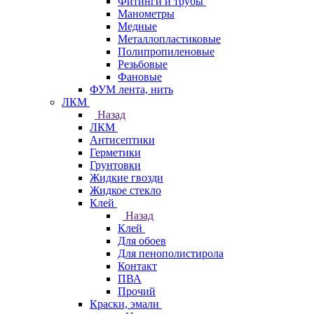
Фитинги и трубы
Манометры
Медные
Металлопластиковые
Полипропиленовые
Резьбовые
Фановые
ФУМ лента, нить
ЛКМ
Назад
ЛКМ
Антисептики
Герметики
Грунтовки
Жидкие гвозди
Жидкое стекло
Клей
Назад
Клей
Для обоев
Для пенополистирола
Контакт
ПВА
Прочий
Краски, эмали