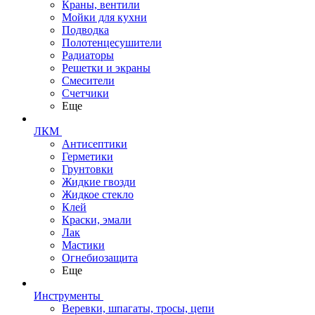
Краны, вентили
Мойки для кухни
Подводка
Полотенцесушители
Радиаторы
Решетки и экраны
Смесители
Счетчики
Еще
ЛКМ
Антисептики
Герметики
Грунтовки
Жидкие гвозди
Жидкое стекло
Клей
Краски, эмали
Лак
Мастики
Огнебиозащита
Еще
Инструменты
Веревки, шпагаты, тросы, цепи