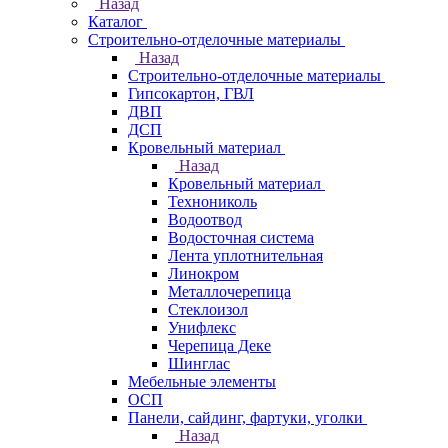
Назад
Каталог
Строительно-отделочные материалы
Назад
Строительно-отделочные материалы
Гипсокартон, ГВЛ
ДВП
ДСП
Кровельный материал
Назад
Кровельный материал
Технониколь
Водоотвод
Водосточная система
Лента уплотнительная
Линокром
Металлочерепица
Стеклоизол
Унифлекс
Черепица Деке
Шинглас
Мебельные элементы
ОСП
Панели, сайдинг, фартуки, уголки
Назад