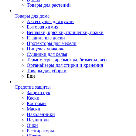
Товары для растений
Товары для дома
Аксессуары для кухни
Бытовая химия
Вешалки, крючки, прищепки, рожки
Гладильные доски
Протекторы для мебели
Пищевая упаковка
Сушилки для белья
Термометры, ареометры, безмены, весы
Органайзеры для стирки и хранения
Товары для уборки
Еще
Средства защиты
Защита рук
Каски
Костюмы
Маски
Наколенники
Наушники
Очки
Респираторы