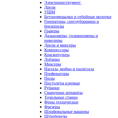
Электроинструмент
Дрели
УШМ
Бетономешалки и отбойные молотки
Генераторы, снегоуборщики и
бензопилы
Граверы
Дальномеры, толщиномеры и
нивелиры
Дрели и миксеры
Компрессоры
Краскопульты
Лобзики
Миксеры
Насосы, мойки и пылесосы
Перфораторы
Пилы
Пистолеты клеевые
Рубанки
Сварочные аппараты
Точильные станки
Фены технические
Фрезеры
Шлифовальные машины
Штроборезы