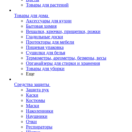
Товары для растений
Товары для дома
Аксессуары для кухни
Бытовая химия
Вешалки, крючки, прищепки, рожки
Гладильные доски
Протекторы для мебели
Пищевая упаковка
Сушилки для белья
Термометры, ареометры, безмены, весы
Органайзеры для стирки и хранения
Товары для уборки
Еще
Средства защиты
Защита рук
Каски
Костюмы
Маски
Наколенники
Наушники
Очки
Респираторы