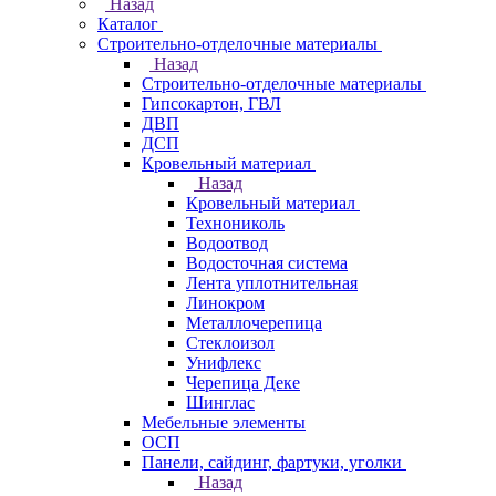
Назад
Каталог
Строительно-отделочные материалы
Назад
Строительно-отделочные материалы
Гипсокартон, ГВЛ
ДВП
ДСП
Кровельный материал
Назад
Кровельный материал
Технониколь
Водоотвод
Водосточная система
Лента уплотнительная
Линокром
Металлочерепица
Стеклоизол
Унифлекс
Черепица Деке
Шинглас
Мебельные элементы
ОСП
Панели, сайдинг, фартуки, уголки
Назад