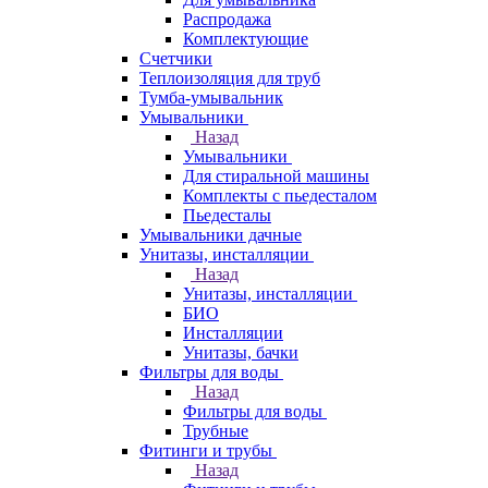
Распродажа
Комплектующие
Счетчики
Теплоизоляция для труб
Тумба-умывальник
Умывальники
Назад
Умывальники
Для стиральной машины
Комплекты с пьедесталом
Пьедесталы
Умывальники дачные
Унитазы, инсталляции
Назад
Унитазы, инсталляции
БИО
Инсталляции
Унитазы, бачки
Фильтры для воды
Назад
Фильтры для воды
Трубные
Фитинги и трубы
Назад