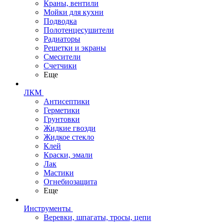
Краны, вентили
Мойки для кухни
Подводка
Полотенцесушители
Радиаторы
Решетки и экраны
Смесители
Счетчики
Еще
ЛКМ
Антисептики
Герметики
Грунтовки
Жидкие гвозди
Жидкое стекло
Клей
Краски, эмали
Лак
Мастики
Огнебиозащита
Еще
Инструменты
Веревки, шпагаты, тросы, цепи