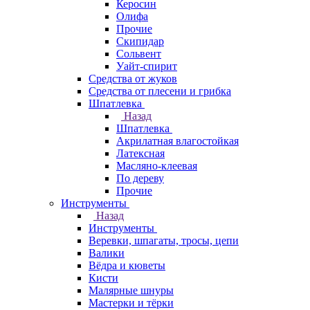
Керосин
Олифа
Прочие
Скипидар
Сольвент
Уайт-спирит
Средства от жуков
Средства от плесени и грибка
Шпатлевка
Назад
Шпатлевка
Акрилатная влагостойкая
Латексная
Масляно-клеевая
По дереву
Прочие
Инструменты
Назад
Инструменты
Веревки, шпагаты, тросы, цепи
Валики
Вёдра и кюветы
Кисти
Малярные шнуры
Мастерки и тёрки