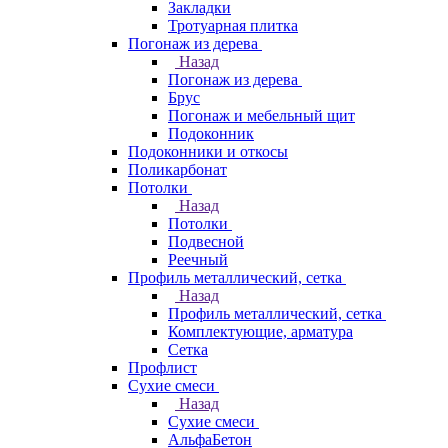
Закладки
Тротуарная плитка
Погонаж из дерева
Назад
Погонаж из дерева
Брус
Погонаж и мебельный щит
Подоконник
Подоконники и откосы
Поликарбонат
Потолки
Назад
Потолки
Подвесной
Реечный
Профиль металлический, сетка
Назад
Профиль металлический, сетка
Комплектующие, арматура
Сетка
Профлист
Сухие смеси
Назад
Сухие смеси
АльфаБетон