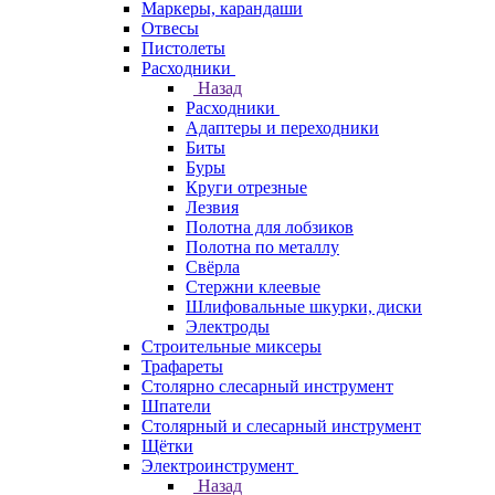
Маркеры, карандаши
Отвесы
Пистолеты
Расходники
Назад
Расходники
Адаптеры и переходники
Биты
Буры
Круги отрезные
Лезвия
Полотна для лобзиков
Полотна по металлу
Свёрла
Стержни клеевые
Шлифовальные шкурки, диски
Электроды
Строительные миксеры
Трафареты
Столярно слесарный инструмент
Шпатели
Столярный и слесарный инструмент
Щётки
Электроинструмент
Назад