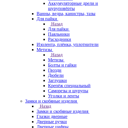
Аккумуляторные дрели и
шуруповёрты
Ванны, ведра, канистры, тазы
Для пайки
Назад
Для пайки
Паяльники
Расходники
Изолента, плёнка, уплотнители
Метизы
Назад
Метизы
Болты и гайки
Гвозди
Дюбели
Заглушки
Крепёж специальный
Саморезы и шурупы
Уголки и ленты
Замки и скобяные изделия
Назад
Замки и скобяные изделия
Глазки дверные
Дверные ручки
Дверные цифры