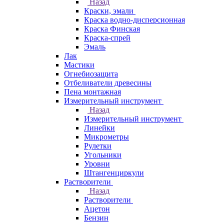
Назад
Краски, эмали
Краска водно-дисперсионная
Краска Финская
Краска-спрей
Эмаль
Лак
Мастики
Огнебиозащита
Отбеливатели древесины
Пена монтажная
Измерительный инструмент
Назад
Измерительный инструмент
Линейки
Микрометры
Рулетки
Угольники
Уровни
Штангенциркули
Растворители
Назад
Растворители
Ацетон
Бензин