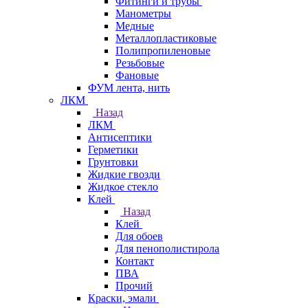
Фитинги и трубы
Манометры
Медные
Металлопластиковые
Полипропиленовые
Резьбовые
Фановые
ФУМ лента, нить
ЛКМ
Назад
ЛКМ
Антисептики
Герметики
Грунтовки
Жидкие гвозди
Жидкое стекло
Клей
Назад
Клей
Для обоев
Для пенополистирола
Контакт
ПВА
Прочий
Краски, эмали