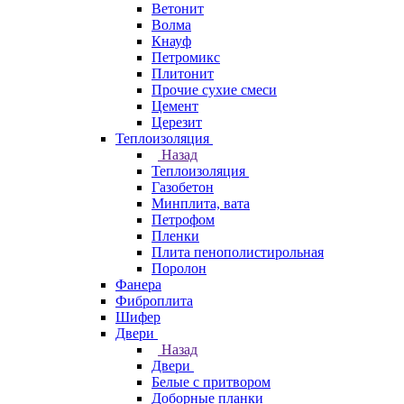
Ветонит
Волма
Кнауф
Петромикс
Плитонит
Прочие сухие смеси
Цемент
Церезит
Теплоизоляция
Назад
Теплоизоляция
Газобетон
Минплита, вата
Петрофом
Пленки
Плита пенополистирольная
Поролон
Фанера
Фиброплита
Шифер
Двери
Назад
Двери
Белые с притвором
Доборные планки