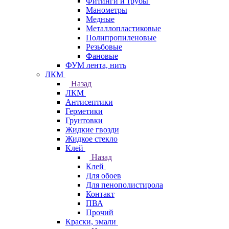
Фитинги и трубы
Манометры
Медные
Металлопластиковые
Полипропиленовые
Резьбовые
Фановые
ФУМ лента, нить
ЛКМ
Назад
ЛКМ
Антисептики
Герметики
Грунтовки
Жидкие гвозди
Жидкое стекло
Клей
Назад
Клей
Для обоев
Для пенополистирола
Контакт
ПВА
Прочий
Краски, эмали