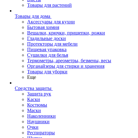
Товары для растений
Товары для дома
Аксессуары для кухни
Бытовая химия
Вешалки, крючки, прищепки, рожки
Гладильные доски
Протекторы для мебели
Пищевая упаковка
Сушилки для белья
Термометры, ареометры, безмены, весы
Органайзеры для стирки и хранения
Товары для уборки
Еще
Средства защиты
Защита рук
Каски
Костюмы
Маски
Наколенники
Наушники
Очки
Респираторы