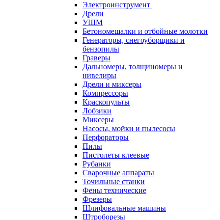
Электроинструмент
Дрели
УШМ
Бетономешалки и отбойные молотки
Генераторы, снегоуборщики и
бензопилы
Граверы
Дальномеры, толщиномеры и
нивелиры
Дрели и миксеры
Компрессоры
Краскопульты
Лобзики
Миксеры
Насосы, мойки и пылесосы
Перфораторы
Пилы
Пистолеты клеевые
Рубанки
Сварочные аппараты
Точильные станки
Фены технические
Фрезеры
Шлифовальные машины
Штроборезы