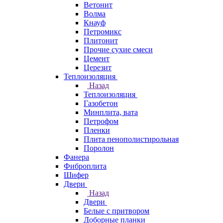
Ветонит
Волма
Кнауф
Петромикс
Плитонит
Прочие сухие смеси
Цемент
Церезит
Теплоизоляция
Назад
Теплоизоляция
Газобетон
Минплита, вата
Петрофом
Пленки
Плита пенополистирольная
Поролон
Фанера
Фиброплита
Шифер
Двери
Назад
Двери
Белые с притвором
Доборные планки