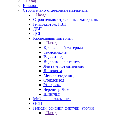
Назад
Каталог
Строительно-отделочные материалы
Назад
Строительно-отделочные материалы
Гипсокартон, ГВЛ
ДВП
ДСП
Кровельный материал
Назад
Кровельный материал
Технониколь
Водоотвод
Водосточная система
Лента уплотнительная
Линокром
Металлочерепица
Стеклоизол
Унифлекс
Черепица Деке
Шинглас
Мебельные элементы
ОСП
Панели, сайдинг, фартуки, уголки
Назад