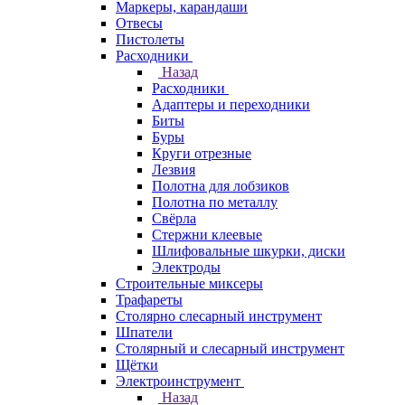
Маркеры, карандаши
Отвесы
Пистолеты
Расходники
Назад
Расходники
Адаптеры и переходники
Биты
Буры
Круги отрезные
Лезвия
Полотна для лобзиков
Полотна по металлу
Свёрла
Стержни клеевые
Шлифовальные шкурки, диски
Электроды
Строительные миксеры
Трафареты
Столярно слесарный инструмент
Шпатели
Столярный и слесарный инструмент
Щётки
Электроинструмент
Назад