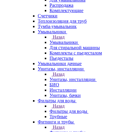
Распродажа
Комплектующие
Счетчики
Теплоизоляция для труб
Тумба-умывальник
Умывальники
Назад
Умывальники
Для стиральной машины
Комплекты с пьедесталом
Пьедесталы
Умывальники дачные
Унитазы, инсталляции
Назад
Унитазы, инсталляции
БИО
Инсталляции
Унитазы, бачки
Фильтры для воды
Назад
Фильтры для воды
Трубные
Фитинги и трубы
Назад