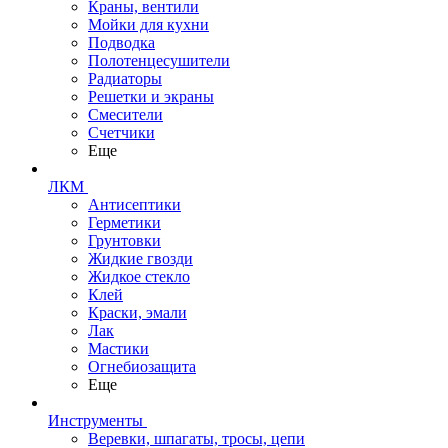
Краны, вентили
Мойки для кухни
Подводка
Полотенцесушители
Радиаторы
Решетки и экраны
Смесители
Счетчики
Еще
ЛКМ
Антисептики
Герметики
Грунтовки
Жидкие гвозди
Жидкое стекло
Клей
Краски, эмали
Лак
Мастики
Огнебиозащита
Еще
Инструменты
Веревки, шпагаты, тросы, цепи