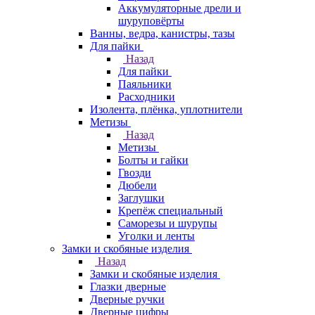
Аккумуляторные дрели и
шуруповёрты
Ванны, ведра, канистры, тазы
Для пайки
Назад
Для пайки
Паяльники
Расходники
Изолента, плёнка, уплотнители
Метизы
Назад
Метизы
Болты и гайки
Гвозди
Дюбели
Заглушки
Крепёж специальный
Саморезы и шурупы
Уголки и ленты
Замки и скобяные изделия
Назад
Замки и скобяные изделия
Глазки дверные
Дверные ручки
Дверные цифры