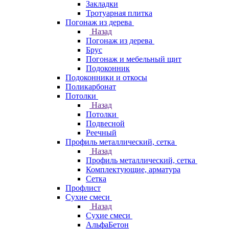
Закладки
Тротуарная плитка
Погонаж из дерева
Назад
Погонаж из дерева
Брус
Погонаж и мебельный щит
Подоконник
Подоконники и откосы
Поликарбонат
Потолки
Назад
Потолки
Подвесной
Реечный
Профиль металлический, сетка
Назад
Профиль металлический, сетка
Комплектующие, арматура
Сетка
Профлист
Сухие смеси
Назад
Сухие смеси
АльфаБетон