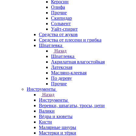
Керосин
Олифа
Прочие
Скипидар
Сольвент
Уайт-спирит
Средства от жуков
Средства от плесени и грибка
Шпатлевка
Назад
Шпатлевка
Акрилатная влагостойкая
Латексная
Масляно-клеевая
По дереву
Прочие
Инструменты
Назад
Инструменты
Веревки, шпагаты, тросы, цепи
Валики
Вёдра и кюветы
Кисти
Малярные шнуры
Мастерки и тёрки