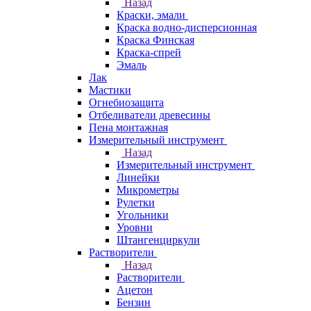
Назад
Краски, эмали
Краска водно-дисперсионная
Краска Финская
Краска-спрей
Эмаль
Лак
Мастики
Огнебиозащита
Отбеливатели древесины
Пена монтажная
Измерительный инструмент
Назад
Измерительный инструмент
Линейки
Микрометры
Рулетки
Угольники
Уровни
Штангенциркули
Растворители
Назад
Растворители
Ацетон
Бензин