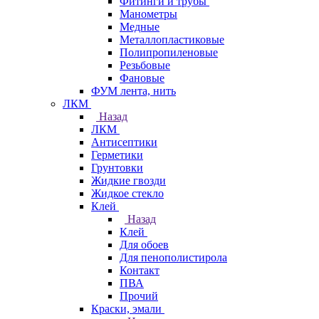
Фитинги и трубы
Манометры
Медные
Металлопластиковые
Полипропиленовые
Резьбовые
Фановые
ФУМ лента, нить
ЛКМ
Назад
ЛКМ
Антисептики
Герметики
Грунтовки
Жидкие гвозди
Жидкое стекло
Клей
Назад
Клей
Для обоев
Для пенополистирола
Контакт
ПВА
Прочий
Краски, эмали