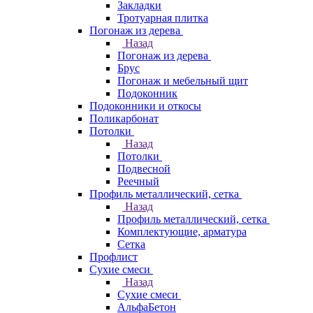
Закладки
Тротуарная плитка
Погонаж из дерева
Назад
Погонаж из дерева
Брус
Погонаж и мебельный щит
Подоконник
Подоконники и откосы
Поликарбонат
Потолки
Назад
Потолки
Подвесной
Реечный
Профиль металлический, сетка
Назад
Профиль металлический, сетка
Комплектующие, арматура
Сетка
Профлист
Сухие смеси
Назад
Сухие смеси
АльфаБетон