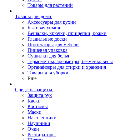
Товары для растений
Товары для дома
Аксессуары для кухни
Бытовая химия
Вешалки, крючки, прищепки, рожки
Гладильные доски
Протекторы для мебели
Пищевая упаковка
Сушилки для белья
Термометры, ареометры, безмены, весы
Органайзеры для стирки и хранения
Товары для уборки
Еще
Средства защиты
Защита рук
Каски
Костюмы
Маски
Наколенники
Наушники
Очки
Респираторы