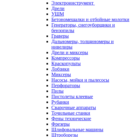
Электроинструмент
Дрели
УШМ
Бетономешалки и отбойные молотки
Генераторы, снегоуборщики и
бензопилы
Граверы
Дальномеры, толщиномеры и
нивелиры
Дрели и миксеры
Компрессоры
Краскопульты
Лобзики
Миксеры
Насосы, мойки и пылесосы
Перфораторы
Пилы
Пистолеты клеевые
Рубанки
Сварочные аппараты
Точильные станки
Фены технические
Фрезеры
Шлифовальные машины
Штроборезы