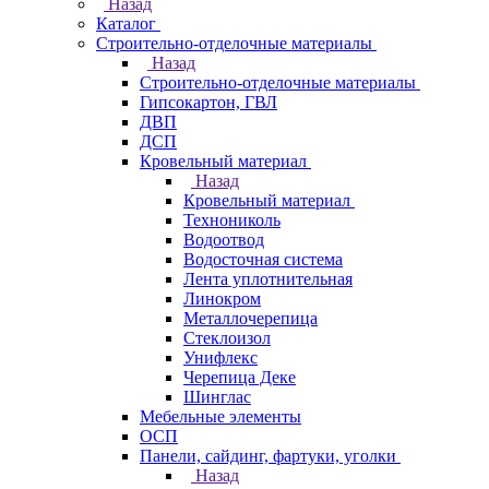
Назад
Каталог
Строительно-отделочные материалы
Назад
Строительно-отделочные материалы
Гипсокартон, ГВЛ
ДВП
ДСП
Кровельный материал
Назад
Кровельный материал
Технониколь
Водоотвод
Водосточная система
Лента уплотнительная
Линокром
Металлочерепица
Стеклоизол
Унифлекс
Черепица Деке
Шинглас
Мебельные элементы
ОСП
Панели, сайдинг, фартуки, уголки
Назад