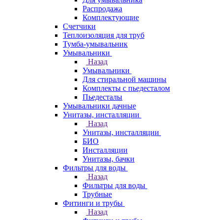
Распродажа
Комплектующие
Счетчики
Теплоизоляция для труб
Тумба-умывальник
Умывальники
Назад
Умывальники
Для стиральной машины
Комплекты с пьедесталом
Пьедесталы
Умывальники дачные
Унитазы, инсталляции
Назад
Унитазы, инсталляции
БИО
Инсталляции
Унитазы, бачки
Фильтры для воды
Назад
Фильтры для воды
Трубные
Фитинги и трубы
Назад