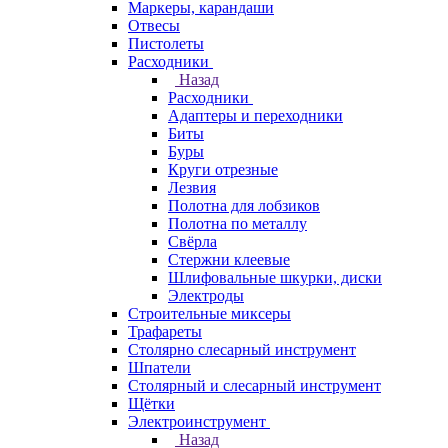
Маркеры, карандаши
Отвесы
Пистолеты
Расходники
Назад
Расходники
Адаптеры и переходники
Биты
Буры
Круги отрезные
Лезвия
Полотна для лобзиков
Полотна по металлу
Свёрла
Стержни клеевые
Шлифовальные шкурки, диски
Электроды
Строительные миксеры
Трафареты
Столярно слесарный инструмент
Шпатели
Столярный и слесарный инструмент
Щётки
Электроинструмент
Назад