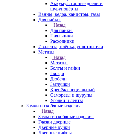
Аккумуляторные дрели и
шуруповёрты
Ванны, ведра, канистры, тазы
Для пайки
Назад
Для пайки
Паяльники
Расходники
Изолента, плёнка, уплотнители
Метизы
Назад
Метизы
Болты и гайки
Гвозди
Дюбели
Заглушки
Крепёж специальный
Саморезы и шурупы
Уголки и ленты
Замки и скобяные изделия
Назад
Замки и скобяные изделия
Глазки дверные
Дверные ручки
Дверные цифры