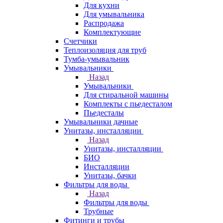
Для кухни
Для умывальника
Распродажа
Комплектующие
Счетчики
Теплоизоляция для труб
Тумба-умывальник
Умывальники
Назад
Умывальники
Для стиральной машины
Комплекты с пьедесталом
Пьедесталы
Умывальники дачные
Унитазы, инсталляции
Назад
Унитазы, инсталляции
БИО
Инсталляции
Унитазы, бачки
Фильтры для воды
Назад
Фильтры для воды
Трубные
Фитинги и трубы