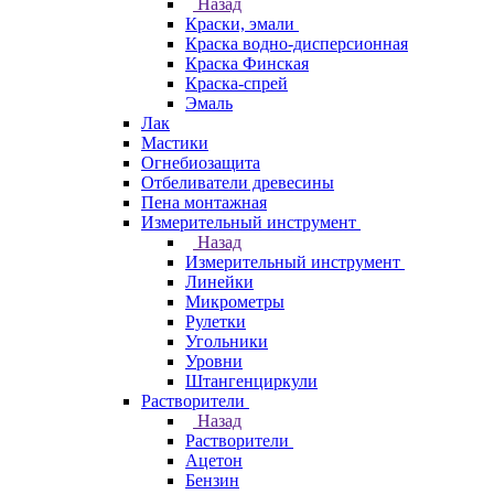
Назад
Краски, эмали
Краска водно-дисперсионная
Краска Финская
Краска-спрей
Эмаль
Лак
Мастики
Огнебиозащита
Отбеливатели древесины
Пена монтажная
Измерительный инструмент
Назад
Измерительный инструмент
Линейки
Микрометры
Рулетки
Угольники
Уровни
Штангенциркули
Растворители
Назад
Растворители
Ацетон
Бензин