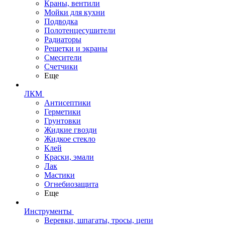
Краны, вентили
Мойки для кухни
Подводка
Полотенцесушители
Радиаторы
Решетки и экраны
Смесители
Счетчики
Еще
ЛКМ
Антисептики
Герметики
Грунтовки
Жидкие гвозди
Жидкое стекло
Клей
Краски, эмали
Лак
Мастики
Огнебиозащита
Еще
Инструменты
Веревки, шпагаты, тросы, цепи