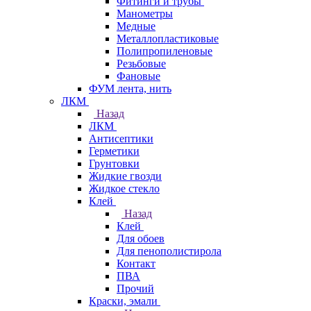
Фитинги и трубы
Манометры
Медные
Металлопластиковые
Полипропиленовые
Резьбовые
Фановые
ФУМ лента, нить
ЛКМ
Назад
ЛКМ
Антисептики
Герметики
Грунтовки
Жидкие гвозди
Жидкое стекло
Клей
Назад
Клей
Для обоев
Для пенополистирола
Контакт
ПВА
Прочий
Краски, эмали