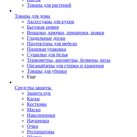
Товары для растений
Товары для дома
Аксессуары для кухни
Бытовая химия
Вешалки, крючки, прищепки, рожки
Гладильные доски
Протекторы для мебели
Пищевая упаковка
Сушилки для белья
Термометры, ареометры, безмены, весы
Органайзеры для стирки и хранения
Товары для уборки
Еще
Средства защиты
Защита рук
Каски
Костюмы
Маски
Наколенники
Наушники
Очки
Респираторы