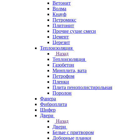
Ветонит
Волма
Кнауф
Петромикс
Плитонит
Прочие сухие смеси
Цемент
Церезит
Теплоизоляция
Назад
Теплоизоляция
Газобетон
Минплита, вата
Петрофом
Пленки
Плита пенополистирольная
Поролон
Фанера
Фиброплита
Шифер
Двери
Назад
Двери
Белые с притвором
Доборные планки