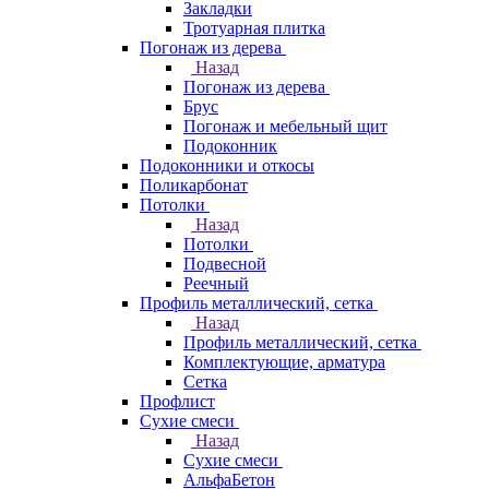
Закладки
Тротуарная плитка
Погонаж из дерева
Назад
Погонаж из дерева
Брус
Погонаж и мебельный щит
Подоконник
Подоконники и откосы
Поликарбонат
Потолки
Назад
Потолки
Подвесной
Реечный
Профиль металлический, сетка
Назад
Профиль металлический, сетка
Комплектующие, арматура
Сетка
Профлист
Сухие смеси
Назад
Сухие смеси
АльфаБетон