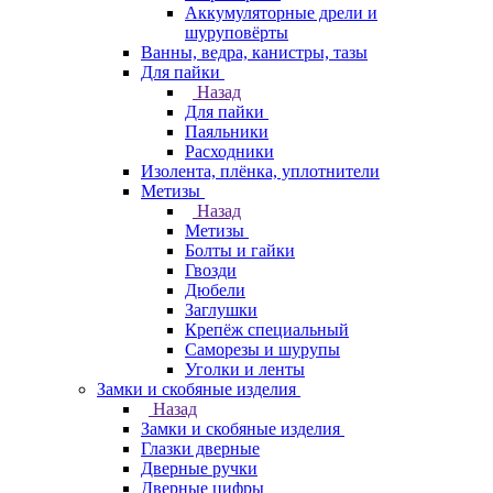
Аккумуляторные дрели и
шуруповёрты
Ванны, ведра, канистры, тазы
Для пайки
Назад
Для пайки
Паяльники
Расходники
Изолента, плёнка, уплотнители
Метизы
Назад
Метизы
Болты и гайки
Гвозди
Дюбели
Заглушки
Крепёж специальный
Саморезы и шурупы
Уголки и ленты
Замки и скобяные изделия
Назад
Замки и скобяные изделия
Глазки дверные
Дверные ручки
Дверные цифры