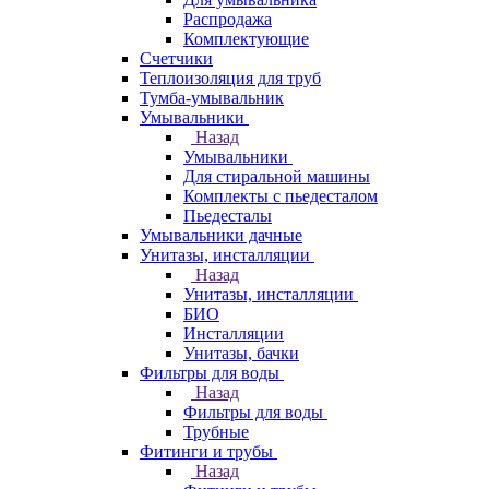
Распродажа
Комплектующие
Счетчики
Теплоизоляция для труб
Тумба-умывальник
Умывальники
Назад
Умывальники
Для стиральной машины
Комплекты с пьедесталом
Пьедесталы
Умывальники дачные
Унитазы, инсталляции
Назад
Унитазы, инсталляции
БИО
Инсталляции
Унитазы, бачки
Фильтры для воды
Назад
Фильтры для воды
Трубные
Фитинги и трубы
Назад