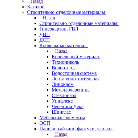
Назад
Каталог
Строительно-отделочные материалы
Назад
Строительно-отделочные материалы
Гипсокартон, ГВЛ
ДВП
ДСП
Кровельный материал
Назад
Кровельный материал
Технониколь
Водоотвод
Водосточная система
Лента уплотнительная
Линокром
Металлочерепица
Стеклоизол
Унифлекс
Черепица Деке
Шинглас
Мебельные элементы
ОСП
Панели, сайдинг, фартуки, уголки
Назад