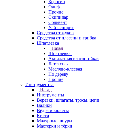
Керосин
Олифа
Прочие
Скипидар
Сольвент
Уайт-спирит
Средства от жуков
Средства от плесени и грибка
Шпатлевка
Назад
Шпатлевка
Акрилатная влагостойкая
Латексная
Масляно-клеевая
По дереву
Прочие
Инструменты
Назад
Инструменты
Веревки, шпагаты, тросы, цепи
Валики
Вёдра и кюветы
Кисти
Малярные шнуры
Мастерки и тёрки