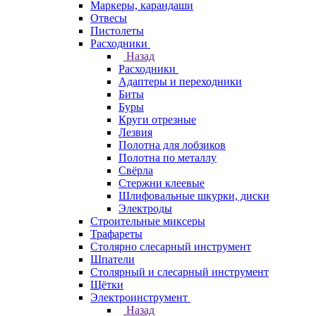
Маркеры, карандаши
Отвесы
Пистолеты
Расходники
Назад
Расходники
Адаптеры и переходники
Биты
Буры
Круги отрезные
Лезвия
Полотна для лобзиков
Полотна по металлу
Свёрла
Стержни клеевые
Шлифовальные шкурки, диски
Электроды
Строительные миксеры
Трафареты
Столярно слесарный инструмент
Шпатели
Столярный и слесарный инструмент
Щётки
Электроинструмент
Назад