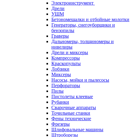
Электроинструмент
Дрели
УШМ
Бетономешалки и отбойные молотки
Генераторы, снегоуборщики и
бензопилы
Граверы
Дальномеры, толщиномеры и
нивелиры
Дрели и миксеры
Компрессоры
Краскопульты
Лобзики
Миксеры
Насосы, мойки и пылесосы
Перфораторы
Пилы
Пистолеты клеевые
Рубанки
Сварочные аппараты
Точильные станки
Фены технические
Фрезеры
Шлифовальные машины
Штроборезы