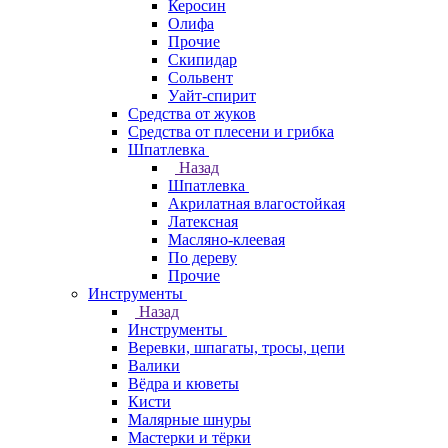
Керосин
Олифа
Прочие
Скипидар
Сольвент
Уайт-спирит
Средства от жуков
Средства от плесени и грибка
Шпатлевка
Назад
Шпатлевка
Акрилатная влагостойкая
Латексная
Масляно-клеевая
По дереву
Прочие
Инструменты
Назад
Инструменты
Веревки, шпагаты, тросы, цепи
Валики
Вёдра и кюветы
Кисти
Малярные шнуры
Мастерки и тёрки