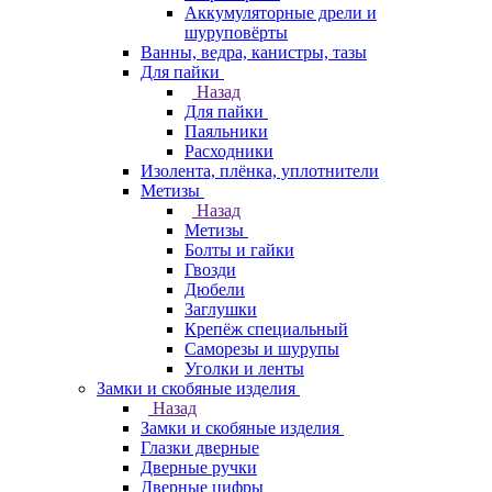
Аккумуляторные дрели и
шуруповёрты
Ванны, ведра, канистры, тазы
Для пайки
Назад
Для пайки
Паяльники
Расходники
Изолента, плёнка, уплотнители
Метизы
Назад
Метизы
Болты и гайки
Гвозди
Дюбели
Заглушки
Крепёж специальный
Саморезы и шурупы
Уголки и ленты
Замки и скобяные изделия
Назад
Замки и скобяные изделия
Глазки дверные
Дверные ручки
Дверные цифры