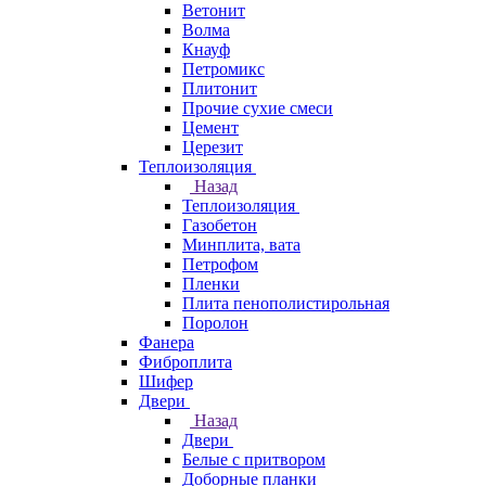
Ветонит
Волма
Кнауф
Петромикс
Плитонит
Прочие сухие смеси
Цемент
Церезит
Теплоизоляция
Назад
Теплоизоляция
Газобетон
Минплита, вата
Петрофом
Пленки
Плита пенополистирольная
Поролон
Фанера
Фиброплита
Шифер
Двери
Назад
Двери
Белые с притвором
Доборные планки