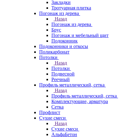
Закладки
Тротуарная плитка
Погонаж из дерева
Назад
Погонаж из дерева
Брус
Погонаж и мебельный щит
Подоконник
Подоконники и откосы
Поликарбонат
Потолки
Назад
Потолки
Подвесной
Реечный
Профиль металлический, сетка
Назад
Профиль металлический, сетка
Комплектующие, арматура
Сетка
Профлист
Сухие смеси
Назад
Сухие смеси
АльфаБетон