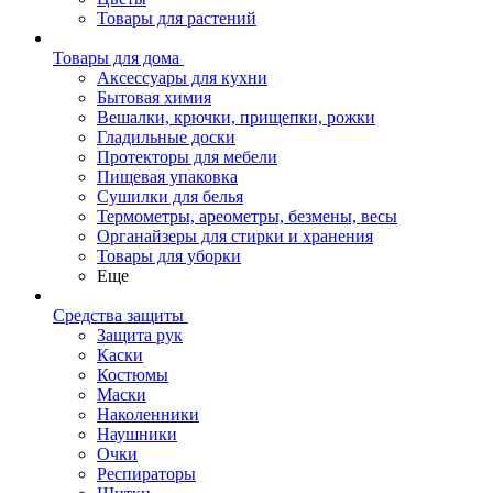
Товары для растений
Товары для дома
Аксессуары для кухни
Бытовая химия
Вешалки, крючки, прищепки, рожки
Гладильные доски
Протекторы для мебели
Пищевая упаковка
Сушилки для белья
Термометры, ареометры, безмены, весы
Органайзеры для стирки и хранения
Товары для уборки
Еще
Средства защиты
Защита рук
Каски
Костюмы
Маски
Наколенники
Наушники
Очки
Респираторы