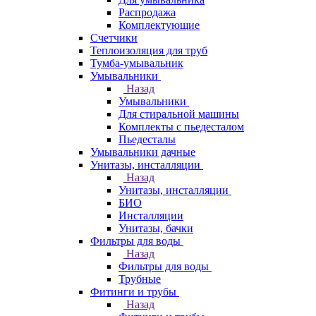
Распродажа
Комплектующие
Счетчики
Теплоизоляция для труб
Тумба-умывальник
Умывальники
Назад
Умывальники
Для стиральной машины
Комплекты с пьедесталом
Пьедесталы
Умывальники дачные
Унитазы, инсталляции
Назад
Унитазы, инсталляции
БИО
Инсталляции
Унитазы, бачки
Фильтры для воды
Назад
Фильтры для воды
Трубные
Фитинги и трубы
Назад