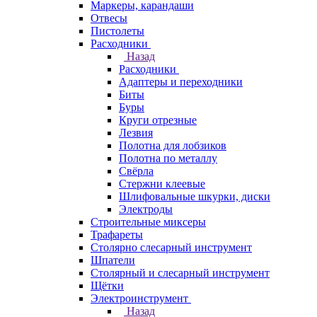
Маркеры, карандаши
Отвесы
Пистолеты
Расходники
Назад
Расходники
Адаптеры и переходники
Биты
Буры
Круги отрезные
Лезвия
Полотна для лобзиков
Полотна по металлу
Свёрла
Стержни клеевые
Шлифовальные шкурки, диски
Электроды
Строительные миксеры
Трафареты
Столярно слесарный инструмент
Шпатели
Столярный и слесарный инструмент
Щётки
Электроинструмент
Назад