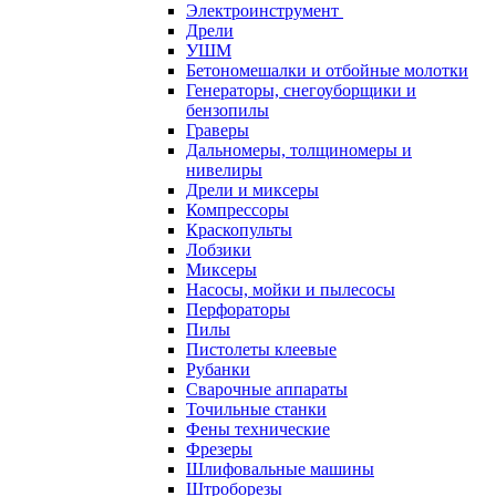
Электроинструмент
Дрели
УШМ
Бетономешалки и отбойные молотки
Генераторы, снегоуборщики и
бензопилы
Граверы
Дальномеры, толщиномеры и
нивелиры
Дрели и миксеры
Компрессоры
Краскопульты
Лобзики
Миксеры
Насосы, мойки и пылесосы
Перфораторы
Пилы
Пистолеты клеевые
Рубанки
Сварочные аппараты
Точильные станки
Фены технические
Фрезеры
Шлифовальные машины
Штроборезы