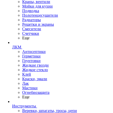
Краны, вентили
Мойки для кухни
Подводка
Полотенцесушители
Радиаторы
Решетки и экраны
Смесители
Счетчики
Еще
ЛКМ
Антисептики
Герметики
Грунтовки
Жидкие гвозди
Жидкое стекло
Клей
Краски, эмали
Лак
Мастики
Огнебиозащита
Еще
Инструменты
Веревки, шпагаты, тросы, цепи