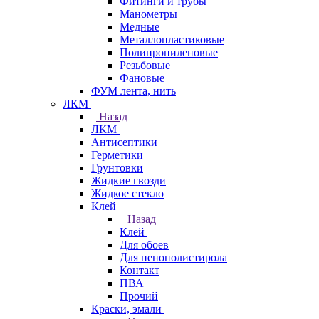
Фитинги и трубы
Манометры
Медные
Металлопластиковые
Полипропиленовые
Резьбовые
Фановые
ФУМ лента, нить
ЛКМ
Назад
ЛКМ
Антисептики
Герметики
Грунтовки
Жидкие гвозди
Жидкое стекло
Клей
Назад
Клей
Для обоев
Для пенополистирола
Контакт
ПВА
Прочий
Краски, эмали