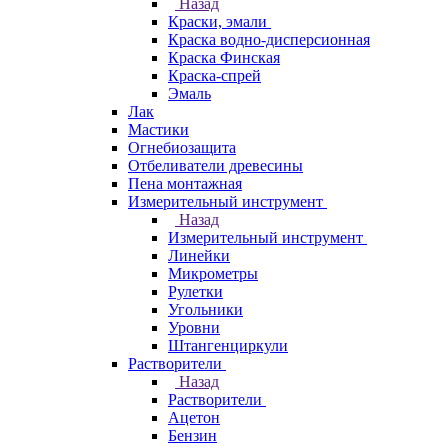
Назад
Краски, эмали
Краска водно-дисперсионная
Краска Финская
Краска-спрей
Эмаль
Лак
Мастики
Огнебиозащита
Отбеливатели древесины
Пена монтажная
Измерительный инструмент
Назад
Измерительный инструмент
Линейки
Микрометры
Рулетки
Угольники
Уровни
Штангенциркули
Растворители
Назад
Растворители
Ацетон
Бензин