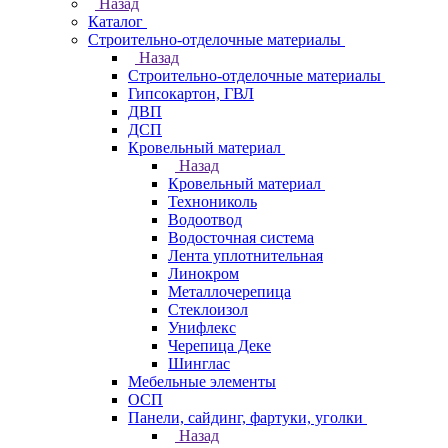
Назад
Каталог
Строительно-отделочные материалы
Назад
Строительно-отделочные материалы
Гипсокартон, ГВЛ
ДВП
ДСП
Кровельный материал
Назад
Кровельный материал
Технониколь
Водоотвод
Водосточная система
Лента уплотнительная
Линокром
Металлочерепица
Стеклоизол
Унифлекс
Черепица Деке
Шинглас
Мебельные элементы
ОСП
Панели, сайдинг, фартуки, уголки
Назад