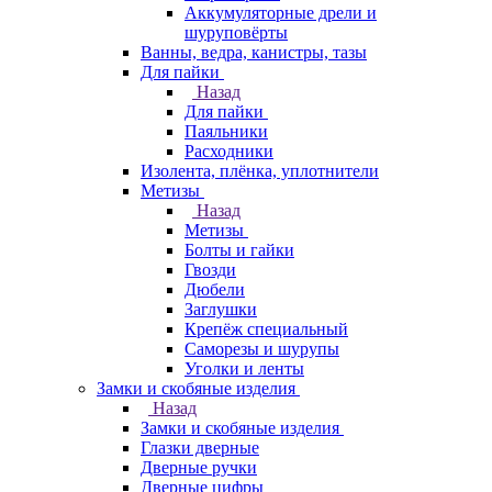
Аккумуляторные дрели и
шуруповёрты
Ванны, ведра, канистры, тазы
Для пайки
Назад
Для пайки
Паяльники
Расходники
Изолента, плёнка, уплотнители
Метизы
Назад
Метизы
Болты и гайки
Гвозди
Дюбели
Заглушки
Крепёж специальный
Саморезы и шурупы
Уголки и ленты
Замки и скобяные изделия
Назад
Замки и скобяные изделия
Глазки дверные
Дверные ручки
Дверные цифры