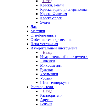
Назад
Краски, эмали
Краска водно-дисперсионная
Краска Финская
Краска-спрей
Эмаль
Лак
Мастики
Огнебиозащита
Отбеливатели древесины
Пена монтажная
Измерительный инструмент
Назад
Измерительный инструмент
Линейки
Микрометры
Рулетки
Угольники
Уровни
Штангенциркули
Растворители
Назад
Растворители
Ацетон
Бензин