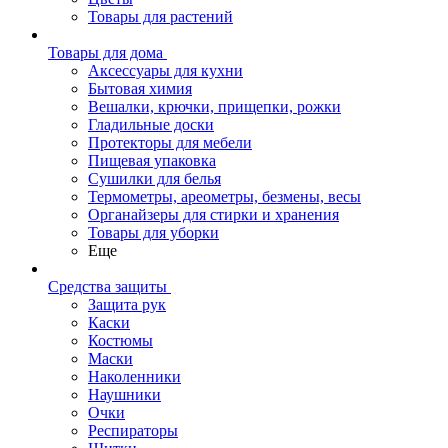
Товары для растений
Товары для дома
Аксессуары для кухни
Бытовая химия
Вешалки, крючки, прищепки, рожки
Гладильные доски
Протекторы для мебели
Пищевая упаковка
Сушилки для белья
Термометры, ареометры, безмены, весы
Органайзеры для стирки и хранения
Товары для уборки
Еще
Средства защиты
Защита рук
Каски
Костюмы
Маски
Наколенники
Наушники
Очки
Респираторы