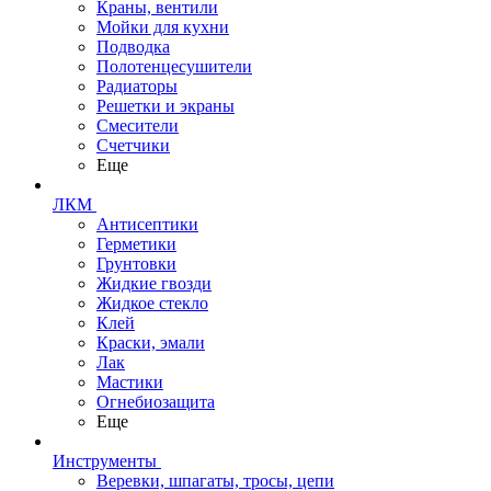
Краны, вентили
Мойки для кухни
Подводка
Полотенцесушители
Радиаторы
Решетки и экраны
Смесители
Счетчики
Еще
ЛКМ
Антисептики
Герметики
Грунтовки
Жидкие гвозди
Жидкое стекло
Клей
Краски, эмали
Лак
Мастики
Огнебиозащита
Еще
Инструменты
Веревки, шпагаты, тросы, цепи