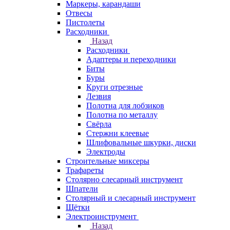
Маркеры, карандаши
Отвесы
Пистолеты
Расходники
Назад
Расходники
Адаптеры и переходники
Биты
Буры
Круги отрезные
Лезвия
Полотна для лобзиков
Полотна по металлу
Свёрла
Стержни клеевые
Шлифовальные шкурки, диски
Электроды
Строительные миксеры
Трафареты
Столярно слесарный инструмент
Шпатели
Столярный и слесарный инструмент
Щётки
Электроинструмент
Назад