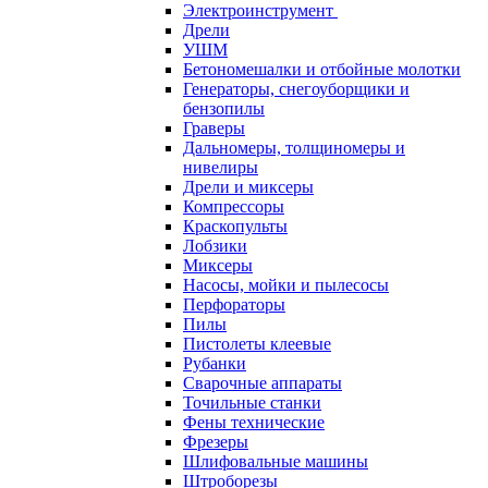
Электроинструмент
Дрели
УШМ
Бетономешалки и отбойные молотки
Генераторы, снегоуборщики и
бензопилы
Граверы
Дальномеры, толщиномеры и
нивелиры
Дрели и миксеры
Компрессоры
Краскопульты
Лобзики
Миксеры
Насосы, мойки и пылесосы
Перфораторы
Пилы
Пистолеты клеевые
Рубанки
Сварочные аппараты
Точильные станки
Фены технические
Фрезеры
Шлифовальные машины
Штроборезы