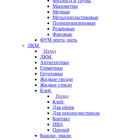
Фитинги и трубы
Манометры
Медные
Металлопластиковые
Полипропиленовые
Резьбовые
Фановые
ФУМ лента, нить
ЛКМ
Назад
ЛКМ
Антисептики
Герметики
Грунтовки
Жидкие гвозди
Жидкое стекло
Клей
Назад
Клей
Для обоев
Для пенополистирола
Контакт
ПВА
Прочий
Краски, эмали