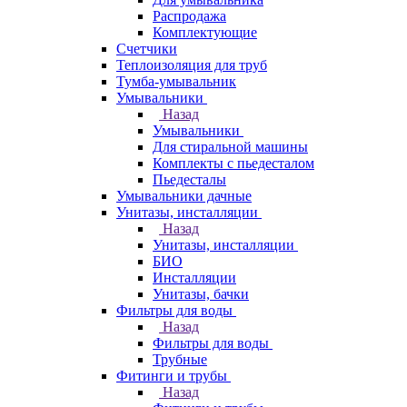
Распродажа
Комплектующие
Счетчики
Теплоизоляция для труб
Тумба-умывальник
Умывальники
Назад
Умывальники
Для стиральной машины
Комплекты с пьедесталом
Пьедесталы
Умывальники дачные
Унитазы, инсталляции
Назад
Унитазы, инсталляции
БИО
Инсталляции
Унитазы, бачки
Фильтры для воды
Назад
Фильтры для воды
Трубные
Фитинги и трубы
Назад