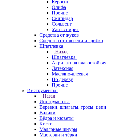
Керосин
Олифа
Прочие
Скипидар
Сольвент
Уайт-спирит
Средства от жуков
Средства от плесени и грибка
Шпатлевка
Назад
Шпатлевка
Акрилатная влагостойкая
Латексная
Масляно-клеевая
По дереву
Прочие
Инструменты
Назад
Инструменты
Веревки, шпагаты, тросы, цепи
Валики
Вёдра и кюветы
Кисти
Малярные шнуры
Мастерки и тёрки