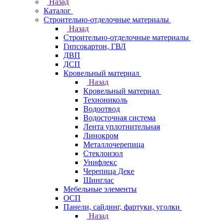
Назад
Каталог
Строительно-отделочные материалы
Назад
Строительно-отделочные материалы
Гипсокартон, ГВЛ
ДВП
ДСП
Кровельный материал
Назад
Кровельный материал
Технониколь
Водоотвод
Водосточная система
Лента уплотнительная
Линокром
Металлочерепица
Стеклоизол
Унифлекс
Черепица Деке
Шинглас
Мебельные элементы
ОСП
Панели, сайдинг, фартуки, уголки
Назад