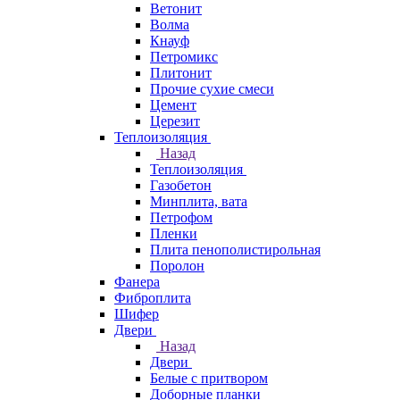
Ветонит
Волма
Кнауф
Петромикс
Плитонит
Прочие сухие смеси
Цемент
Церезит
Теплоизоляция
Назад
Теплоизоляция
Газобетон
Минплита, вата
Петрофом
Пленки
Плита пенополистирольная
Поролон
Фанера
Фиброплита
Шифер
Двери
Назад
Двери
Белые с притвором
Доборные планки