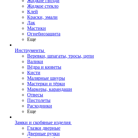
Жидкие гвозди
Жидкое стекло
Клей
Краски, эмали
Лак
Мастики
Огнебиозащита
Еще
Инструменты
Веревки, шпагаты, тросы, цепи
Валики
Вёдра и кюветы
Кисти
Малярные шнуры
Мастерки и тёрки
Маркеры, карандаши
Отвесы
Пистолеты
Расходники
Еще
Замки и скобяные изделия
Глазки дверные
Дверные ручки