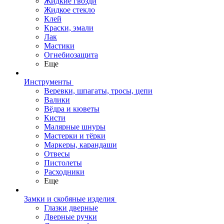
Жидкие гвозди
Жидкое стекло
Клей
Краски, эмали
Лак
Мастики
Огнебиозащита
Еще
Инструменты
Веревки, шпагаты, тросы, цепи
Валики
Вёдра и кюветы
Кисти
Малярные шнуры
Мастерки и тёрки
Маркеры, карандаши
Отвесы
Пистолеты
Расходники
Еще
Замки и скобяные изделия
Глазки дверные
Дверные ручки