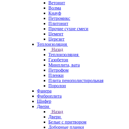
Ветонит
Волма
Кнауф
Петромикс
Плитонит
Прочие сухие смеси
Цемент
Церезит
Теплоизоляция
Назад
Теплоизоляция
Газобетон
Минплита, вата
Петрофом
Пленки
Плита пенополистирольная
Поролон
Фанера
Фиброплита
Шифер
Двери
Назад
Двери
Белые с притвором
Доборные планки