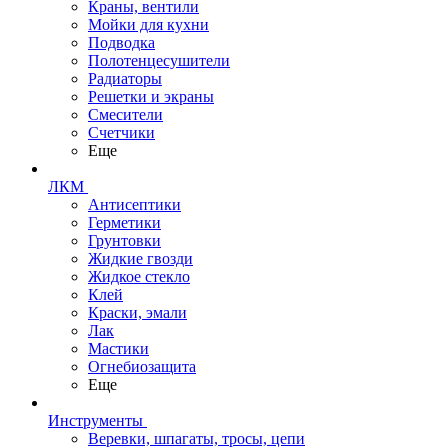
Краны, вентили
Мойки для кухни
Подводка
Полотенцесушители
Радиаторы
Решетки и экраны
Смесители
Счетчики
Еще
ЛКМ
Антисептики
Герметики
Грунтовки
Жидкие гвозди
Жидкое стекло
Клей
Краски, эмали
Лак
Мастики
Огнебиозащита
Еще
Инструменты
Веревки, шпагаты, тросы, цепи