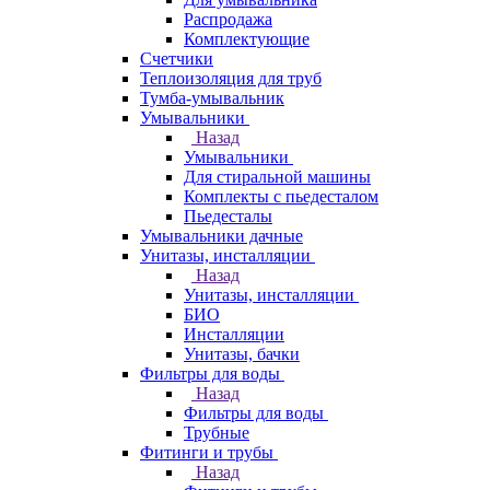
Распродажа
Комплектующие
Счетчики
Теплоизоляция для труб
Тумба-умывальник
Умывальники
Назад
Умывальники
Для стиральной машины
Комплекты с пьедесталом
Пьедесталы
Умывальники дачные
Унитазы, инсталляции
Назад
Унитазы, инсталляции
БИО
Инсталляции
Унитазы, бачки
Фильтры для воды
Назад
Фильтры для воды
Трубные
Фитинги и трубы
Назад