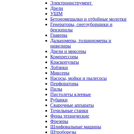
Электроинструмент
Дрели
УШМ
Бетономешалки и отбойные молотки
Генераторы, снегоуборщики и
бензопилы
Граверы
Дальномеры, толщиномеры и
нивелиры
Дрели и миксеры
Компрессоры
Краскопульты
Лобзики
Миксеры
Насосы, мойки и пылесосы
Перфораторы
Пилы
Пистолеты клеевые
Рубанки
Сварочные аппараты
Точильные станки
Фены технические
Фрезеры
Шлифовальные машины
Штроборезы