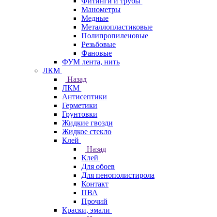
Фитинги и трубы
Манометры
Медные
Металлопластиковые
Полипропиленовые
Резьбовые
Фановые
ФУМ лента, нить
ЛКМ
Назад
ЛКМ
Антисептики
Герметики
Грунтовки
Жидкие гвозди
Жидкое стекло
Клей
Назад
Клей
Для обоев
Для пенополистирола
Контакт
ПВА
Прочий
Краски, эмали