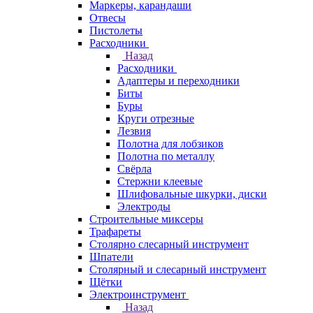
Маркеры, карандаши
Отвесы
Пистолеты
Расходники
Назад
Расходники
Адаптеры и переходники
Биты
Буры
Круги отрезные
Лезвия
Полотна для лобзиков
Полотна по металлу
Свёрла
Стержни клеевые
Шлифовальные шкурки, диски
Электроды
Строительные миксеры
Трафареты
Столярно слесарный инструмент
Шпатели
Столярный и слесарный инструмент
Щётки
Электроинструмент
Назад