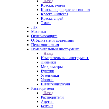
Назад
Краски, эмали
Краска водно-дисперсионная
Краска Финская
Краска-спрей
Эмаль
Лак
Мастики
Огнебиозащита
Отбеливатели древесины
Пена монтажная
Измерительный инструмент
Назад
Измерительный инструмент
Линейки
Микрометры
Рулетки
Угольники
Уровни
Штангенциркули
Растворители
Назад
Растворители
Ацетон
Бензин