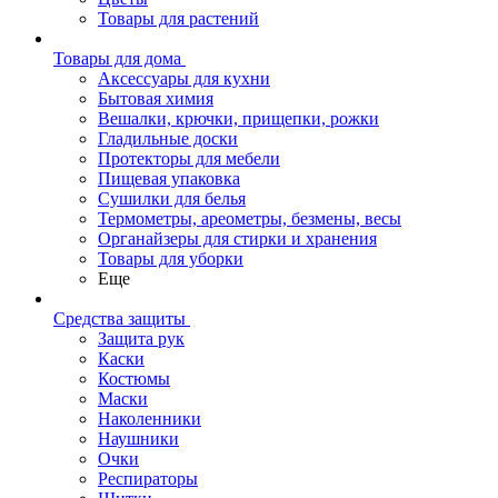
Товары для растений
Товары для дома
Аксессуары для кухни
Бытовая химия
Вешалки, крючки, прищепки, рожки
Гладильные доски
Протекторы для мебели
Пищевая упаковка
Сушилки для белья
Термометры, ареометры, безмены, весы
Органайзеры для стирки и хранения
Товары для уборки
Еще
Средства защиты
Защита рук
Каски
Костюмы
Маски
Наколенники
Наушники
Очки
Респираторы