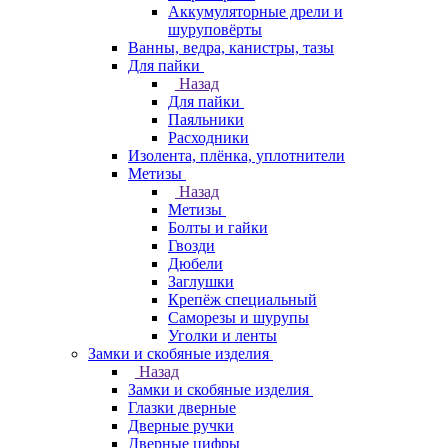
Аккумуляторные дрели и
шуруповёрты
Ванны, ведра, канистры, тазы
Для пайки
Назад
Для пайки
Паяльники
Расходники
Изолента, плёнка, уплотнители
Метизы
Назад
Метизы
Болты и гайки
Гвозди
Дюбели
Заглушки
Крепёж специальный
Саморезы и шурупы
Уголки и ленты
Замки и скобяные изделия
Назад
Замки и скобяные изделия
Глазки дверные
Дверные ручки
Дверные цифры