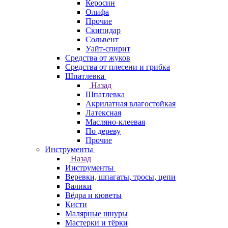
Керосин
Олифа
Прочие
Скипидар
Сольвент
Уайт-спирит
Средства от жуков
Средства от плесени и грибка
Шпатлевка
Назад
Шпатлевка
Акрилатная влагостойкая
Латексная
Масляно-клеевая
По дереву
Прочие
Инструменты
Назад
Инструменты
Веревки, шпагаты, тросы, цепи
Валики
Вёдра и кюветы
Кисти
Малярные шнуры
Мастерки и тёрки