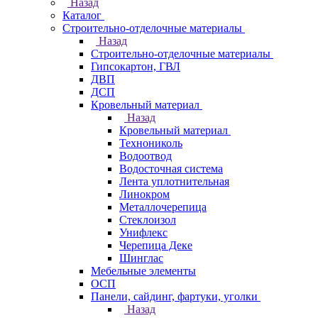
Назад
Каталог
Строительно-отделочные материалы
Назад
Строительно-отделочные материалы
Гипсокартон, ГВЛ
ДВП
ДСП
Кровельный материал
Назад
Кровельный материал
Технониколь
Водоотвод
Водосточная система
Лента уплотнительная
Линокром
Металлочерепица
Стеклоизол
Унифлекс
Черепица Деке
Шинглас
Мебельные элементы
ОСП
Панели, сайдинг, фартуки, уголки
Назад