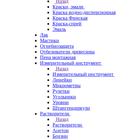
Назад
Краски, эмали
Краска водно-дисперсионная
Краска Финская
Краска-спрей
Эмаль
Лак
Мастики
Огнебиозащита
Отбеливатели древесины
Пена монтажная
Измерительный инструмент
Назад
Измерительный инструмент
Линейки
Микрометры
Рулетки
Угольники
Уровни
Штангенциркули
Растворители
Назад
Растворители
Ацетон
Бензин