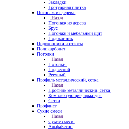
Закладки
Тротуарная плитка
Погонаж из дерева
Назад
Погонаж из дерева
Брус
Погонаж и мебельный щит
Подоконник
Подоконники и откосы
Поликарбонат
Потолки
Назад
Потолки
Подвесной
Реечный
Профиль металлический, сетка
Назад
Профиль металлический, сетка
Комплектующие, арматура
Сетка
Профлист
Сухие смеси
Назад
Сухие смеси
АльфаБетон