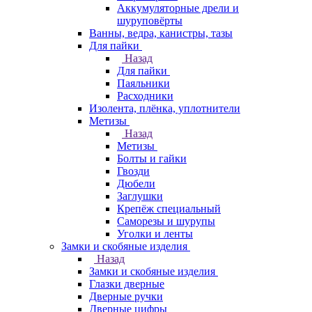
Аккумуляторные дрели и
шуруповёрты
Ванны, ведра, канистры, тазы
Для пайки
Назад
Для пайки
Паяльники
Расходники
Изолента, плёнка, уплотнители
Метизы
Назад
Метизы
Болты и гайки
Гвозди
Дюбели
Заглушки
Крепёж специальный
Саморезы и шурупы
Уголки и ленты
Замки и скобяные изделия
Назад
Замки и скобяные изделия
Глазки дверные
Дверные ручки
Дверные цифры