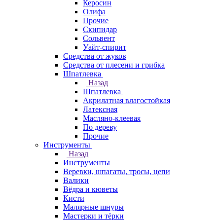
Керосин
Олифа
Прочие
Скипидар
Сольвент
Уайт-спирит
Средства от жуков
Средства от плесени и грибка
Шпатлевка
Назад
Шпатлевка
Акрилатная влагостойкая
Латексная
Масляно-клеевая
По дереву
Прочие
Инструменты
Назад
Инструменты
Веревки, шпагаты, тросы, цепи
Валики
Вёдра и кюветы
Кисти
Малярные шнуры
Мастерки и тёрки