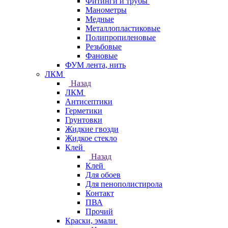
Фитинги и трубы
Манометры
Медные
Металлопластиковые
Полипропиленовые
Резьбовые
Фановые
ФУМ лента, нить
ЛКМ
Назад
ЛКМ
Антисептики
Герметики
Грунтовки
Жидкие гвозди
Жидкое стекло
Клей
Назад
Клей
Для обоев
Для пенополистирола
Контакт
ПВА
Прочий
Краски, эмали