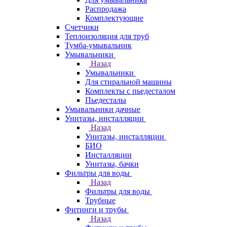
Распродажа
Комплектующие
Счетчики
Теплоизоляция для труб
Тумба-умывальник
Умывальники
Назад
Умывальники
Для стиральной машины
Комплекты с пьедесталом
Пьедесталы
Умывальники дачные
Унитазы, инсталляции
Назад
Унитазы, инсталляции
БИО
Инсталляции
Унитазы, бачки
Фильтры для воды
Назад
Фильтры для воды
Трубные
Фитинги и трубы
Назад