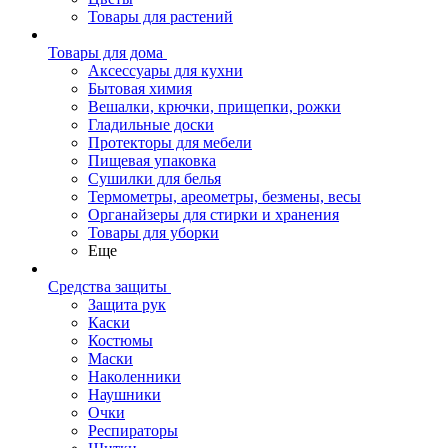
Товары для растений
Товары для дома
Аксессуары для кухни
Бытовая химия
Вешалки, крючки, прищепки, рожки
Гладильные доски
Протекторы для мебели
Пищевая упаковка
Сушилки для белья
Термометры, ареометры, безмены, весы
Органайзеры для стирки и хранения
Товары для уборки
Еще
Средства защиты
Защита рук
Каски
Костюмы
Маски
Наколенники
Наушники
Очки
Респираторы