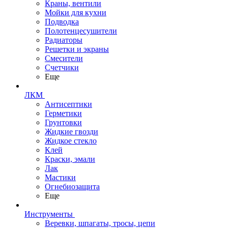
Краны, вентили
Мойки для кухни
Подводка
Полотенцесушители
Радиаторы
Решетки и экраны
Смесители
Счетчики
Еще
ЛКМ
Антисептики
Герметики
Грунтовки
Жидкие гвозди
Жидкое стекло
Клей
Краски, эмали
Лак
Мастики
Огнебиозащита
Еще
Инструменты
Веревки, шпагаты, тросы, цепи