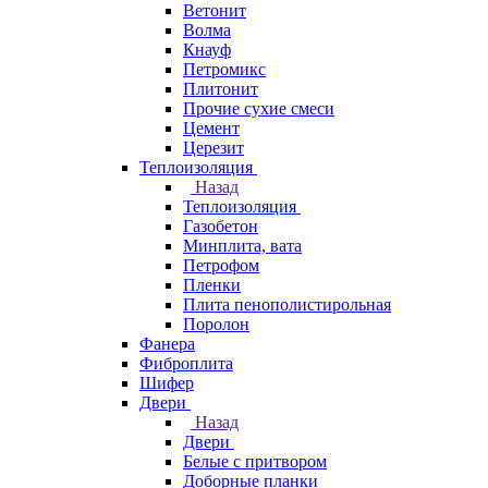
Ветонит
Волма
Кнауф
Петромикс
Плитонит
Прочие сухие смеси
Цемент
Церезит
Теплоизоляция
Назад
Теплоизоляция
Газобетон
Минплита, вата
Петрофом
Пленки
Плита пенополистирольная
Поролон
Фанера
Фиброплита
Шифер
Двери
Назад
Двери
Белые с притвором
Доборные планки