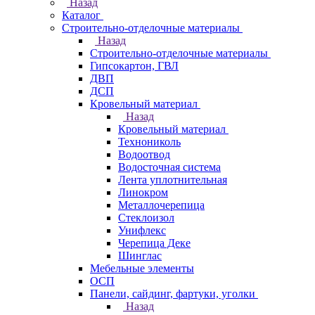
Назад
Каталог
Строительно-отделочные материалы
Назад
Строительно-отделочные материалы
Гипсокартон, ГВЛ
ДВП
ДСП
Кровельный материал
Назад
Кровельный материал
Технониколь
Водоотвод
Водосточная система
Лента уплотнительная
Линокром
Металлочерепица
Стеклоизол
Унифлекс
Черепица Деке
Шинглас
Мебельные элементы
ОСП
Панели, сайдинг, фартуки, уголки
Назад