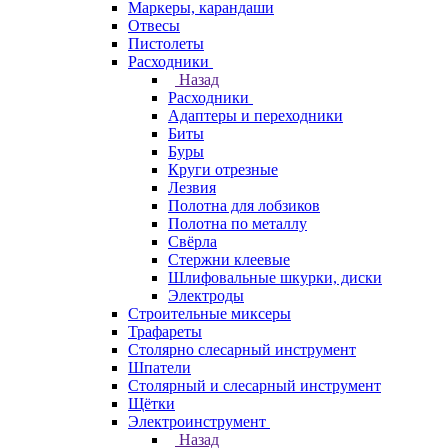
Маркеры, карандаши
Отвесы
Пистолеты
Расходники
Назад
Расходники
Адаптеры и переходники
Биты
Буры
Круги отрезные
Лезвия
Полотна для лобзиков
Полотна по металлу
Свёрла
Стержни клеевые
Шлифовальные шкурки, диски
Электроды
Строительные миксеры
Трафареты
Столярно слесарный инструмент
Шпатели
Столярный и слесарный инструмент
Щётки
Электроинструмент
Назад