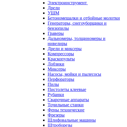
Электроинструмент
Дрели
УШМ
Бетономешалки и отбойные молотки
Генераторы, снегоуборщики и
бензопилы
Граверы
Дальномеры, толщиномеры и
нивелиры
Дрели и миксеры
Компрессоры
Краскопульты
Лобзики
Миксеры
Насосы, мойки и пылесосы
Перфораторы
Пилы
Пистолеты клеевые
Рубанки
Сварочные аппараты
Точильные станки
Фены технические
Фрезеры
Шлифовальные машины
Штроборезы