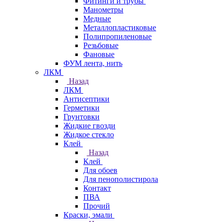
Фитинги и трубы
Манометры
Медные
Металлопластиковые
Полипропиленовые
Резьбовые
Фановые
ФУМ лента, нить
ЛКМ
Назад
ЛКМ
Антисептики
Герметики
Грунтовки
Жидкие гвозди
Жидкое стекло
Клей
Назад
Клей
Для обоев
Для пенополистирола
Контакт
ПВА
Прочий
Краски, эмали