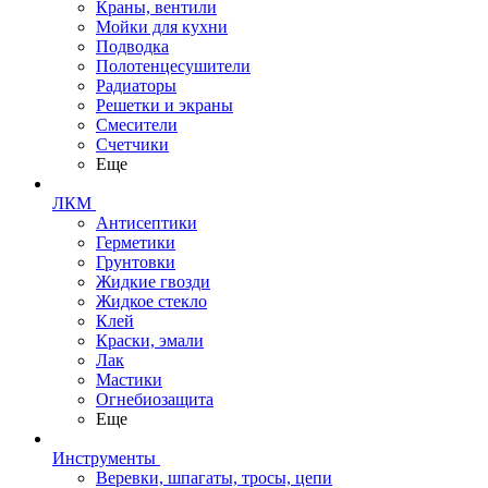
Краны, вентили
Мойки для кухни
Подводка
Полотенцесушители
Радиаторы
Решетки и экраны
Смесители
Счетчики
Еще
ЛКМ
Антисептики
Герметики
Грунтовки
Жидкие гвозди
Жидкое стекло
Клей
Краски, эмали
Лак
Мастики
Огнебиозащита
Еще
Инструменты
Веревки, шпагаты, тросы, цепи