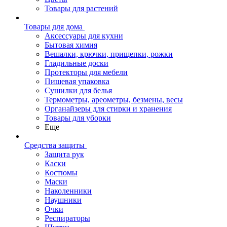
Товары для растений
Товары для дома
Аксессуары для кухни
Бытовая химия
Вешалки, крючки, прищепки, рожки
Гладильные доски
Протекторы для мебели
Пищевая упаковка
Сушилки для белья
Термометры, ареометры, безмены, весы
Органайзеры для стирки и хранения
Товары для уборки
Еще
Средства защиты
Защита рук
Каски
Костюмы
Маски
Наколенники
Наушники
Очки
Респираторы