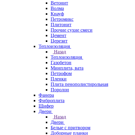
Ветонит
Волма
Кнауф
Петромикс
Плитонит
Прочие сухие смеси
Цемент
Церезит
Теплоизоляция
Назад
Теплоизоляция
Газобетон
Минплита, вата
Петрофом
Пленки
Плита пенополистирольная
Поролон
Фанера
Фиброплита
Шифер
Двери
Назад
Двери
Белые с притвором
Доборные планки