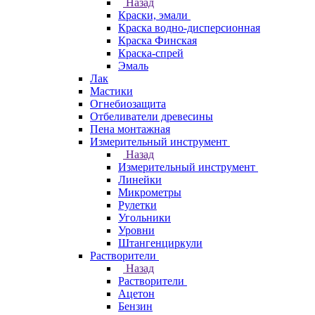
Назад
Краски, эмали
Краска водно-дисперсионная
Краска Финская
Краска-спрей
Эмаль
Лак
Мастики
Огнебиозащита
Отбеливатели древесины
Пена монтажная
Измерительный инструмент
Назад
Измерительный инструмент
Линейки
Микрометры
Рулетки
Угольники
Уровни
Штангенциркули
Растворители
Назад
Растворители
Ацетон
Бензин