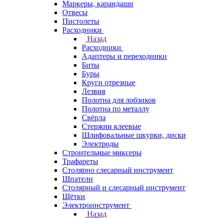
Маркеры, карандаши
Отвесы
Пистолеты
Расходники
Назад
Расходники
Адаптеры и переходники
Биты
Буры
Круги отрезные
Лезвия
Полотна для лобзиков
Полотна по металлу
Свёрла
Стержни клеевые
Шлифовальные шкурки, диски
Электроды
Строительные миксеры
Трафареты
Столярно слесарный инструмент
Шпатели
Столярный и слесарный инструмент
Щётки
Электроинструмент
Назад