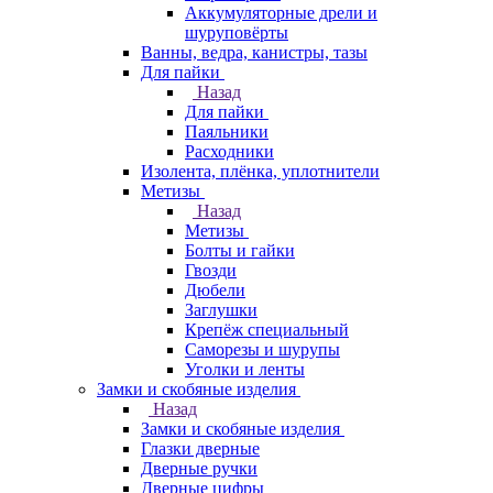
Аккумуляторные дрели и
шуруповёрты
Ванны, ведра, канистры, тазы
Для пайки
Назад
Для пайки
Паяльники
Расходники
Изолента, плёнка, уплотнители
Метизы
Назад
Метизы
Болты и гайки
Гвозди
Дюбели
Заглушки
Крепёж специальный
Саморезы и шурупы
Уголки и ленты
Замки и скобяные изделия
Назад
Замки и скобяные изделия
Глазки дверные
Дверные ручки
Дверные цифры