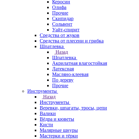
Керосин
Олифа
Прочие
Скипидар
Сольвент
Уайт-спирит
Средства от жуков
Средства от плесени и грибка
Шпатлевка
Назад
Шпатлевка
Акрилатная влагостойкая
Латексная
Масляно-клеевая
По дереву
Прочие
Инструменты
Назад
Инструменты
Веревки, шпагаты, тросы, цепи
Валики
Вёдра и кюветы
Кисти
Малярные шнуры
Мастерки и тёрки