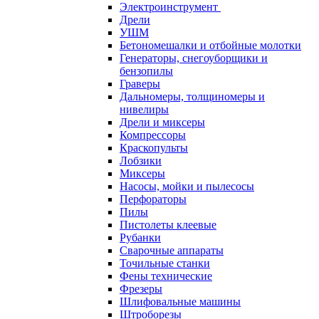
Электроинструмент
Дрели
УШМ
Бетономешалки и отбойные молотки
Генераторы, снегоуборщики и
бензопилы
Граверы
Дальномеры, толщиномеры и
нивелиры
Дрели и миксеры
Компрессоры
Краскопульты
Лобзики
Миксеры
Насосы, мойки и пылесосы
Перфораторы
Пилы
Пистолеты клеевые
Рубанки
Сварочные аппараты
Точильные станки
Фены технические
Фрезеры
Шлифовальные машины
Штроборезы