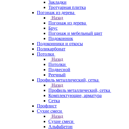
Закладки
Тротуарная плитка
Погонаж из дерева
Назад
Погонаж из дерева
Брус
Погонаж и мебельный щит
Подоконник
Подоконники и откосы
Поликарбонат
Потолки
Назад
Потолки
Подвесной
Реечный
Профиль металлический, сетка
Назад
Профиль металлический, сетка
Комплектующие, арматура
Сетка
Профлист
Сухие смеси
Назад
Сухие смеси
АльфаБетон