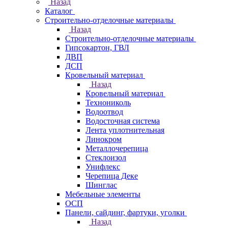
Назад
Каталог
Строительно-отделочные материалы
Назад
Строительно-отделочные материалы
Гипсокартон, ГВЛ
ДВП
ДСП
Кровельный материал
Назад
Кровельный материал
Технониколь
Водоотвод
Водосточная система
Лента уплотнительная
Линокром
Металлочерепица
Стеклоизол
Унифлекс
Черепица Деке
Шинглас
Мебельные элементы
ОСП
Панели, сайдинг, фартуки, уголки
Назад