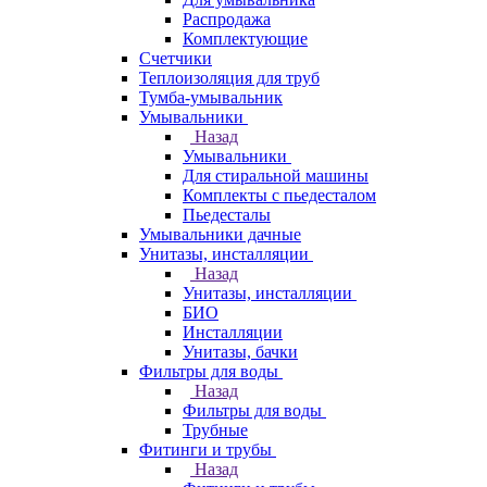
Распродажа
Комплектующие
Счетчики
Теплоизоляция для труб
Тумба-умывальник
Умывальники
Назад
Умывальники
Для стиральной машины
Комплекты с пьедесталом
Пьедесталы
Умывальники дачные
Унитазы, инсталляции
Назад
Унитазы, инсталляции
БИО
Инсталляции
Унитазы, бачки
Фильтры для воды
Назад
Фильтры для воды
Трубные
Фитинги и трубы
Назад