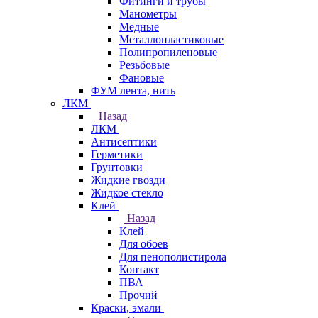
Фитинги и трубы
Манометры
Медные
Металлопластиковые
Полипропиленовые
Резьбовые
Фановые
ФУМ лента, нить
ЛКМ
Назад
ЛКМ
Антисептики
Герметики
Грунтовки
Жидкие гвозди
Жидкое стекло
Клей
Назад
Клей
Для обоев
Для пенополистирола
Контакт
ПВА
Прочий
Краски, эмали