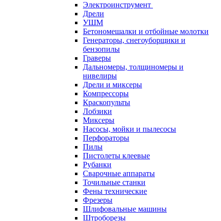
Электроинструмент
Дрели
УШМ
Бетономешалки и отбойные молотки
Генераторы, снегоуборщики и
бензопилы
Граверы
Дальномеры, толщиномеры и
нивелиры
Дрели и миксеры
Компрессоры
Краскопульты
Лобзики
Миксеры
Насосы, мойки и пылесосы
Перфораторы
Пилы
Пистолеты клеевые
Рубанки
Сварочные аппараты
Точильные станки
Фены технические
Фрезеры
Шлифовальные машины
Штроборезы