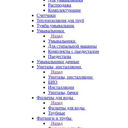
Распродажа
Комплектующие
Счетчики
Теплоизоляция для труб
Тумба-умывальник
Умывальники
Назад
Умывальники
Для стиральной машины
Комплекты с пьедесталом
Пьедесталы
Умывальники дачные
Унитазы, инсталляции
Назад
Унитазы, инсталляции
БИО
Инсталляции
Унитазы, бачки
Фильтры для воды
Назад
Фильтры для воды
Трубные
Фитинги и трубы
Назад