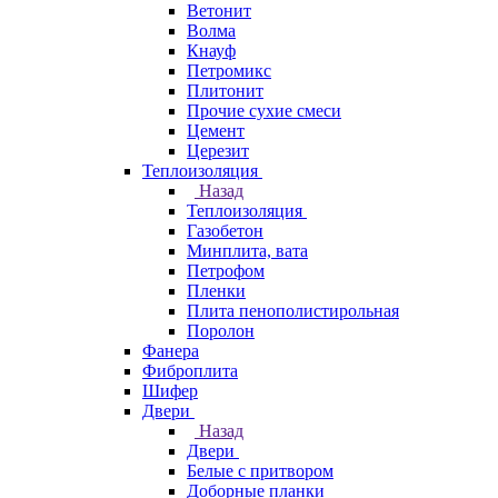
Ветонит
Волма
Кнауф
Петромикс
Плитонит
Прочие сухие смеси
Цемент
Церезит
Теплоизоляция
Назад
Теплоизоляция
Газобетон
Минплита, вата
Петрофом
Пленки
Плита пенополистирольная
Поролон
Фанера
Фиброплита
Шифер
Двери
Назад
Двери
Белые с притвором
Доборные планки