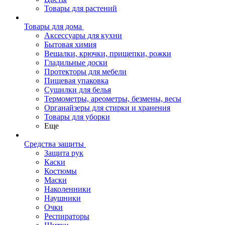
Товары для растений
Товары для дома
Аксессуары для кухни
Бытовая химия
Вешалки, крючки, прищепки, рожки
Гладильные доски
Протекторы для мебели
Пищевая упаковка
Сушилки для белья
Термометры, ареометры, безмены, весы
Органайзеры для стирки и хранения
Товары для уборки
Еще
Средства защиты
Защита рук
Каски
Костюмы
Маски
Наколенники
Наушники
Очки
Респираторы