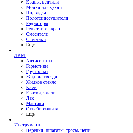
Краны, вентили
Мойки для кухни
Подводка
Полотенцесушители
Радиаторы
Решетки и экраны
Смесители
Счетчики
Еще
ЛКМ
Антисептики
Герметики
Грунтовки
Жидкие гвозди
Жидкое стекло
Клей
Краски, эмали
Лак
Мастики
Огнебиозащита
Еще
Инструменты
Веревки, шпагаты, тросы, цепи