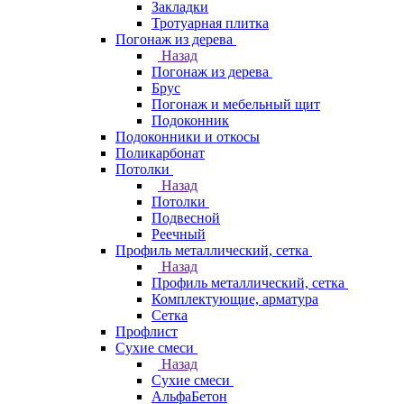
Закладки
Тротуарная плитка
Погонаж из дерева
Назад
Погонаж из дерева
Брус
Погонаж и мебельный щит
Подоконник
Подоконники и откосы
Поликарбонат
Потолки
Назад
Потолки
Подвесной
Реечный
Профиль металлический, сетка
Назад
Профиль металлический, сетка
Комплектующие, арматура
Сетка
Профлист
Сухие смеси
Назад
Сухие смеси
АльфаБетон