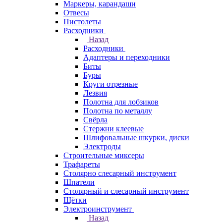
Маркеры, карандаши
Отвесы
Пистолеты
Расходники
Назад
Расходники
Адаптеры и переходники
Биты
Буры
Круги отрезные
Лезвия
Полотна для лобзиков
Полотна по металлу
Свёрла
Стержни клеевые
Шлифовальные шкурки, диски
Электроды
Строительные миксеры
Трафареты
Столярно слесарный инструмент
Шпатели
Столярный и слесарный инструмент
Щётки
Электроинструмент
Назад