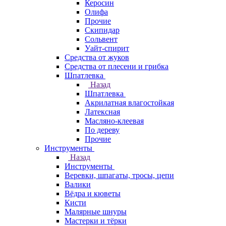
Керосин
Олифа
Прочие
Скипидар
Сольвент
Уайт-спирит
Средства от жуков
Средства от плесени и грибка
Шпатлевка
Назад
Шпатлевка
Акрилатная влагостойкая
Латексная
Масляно-клеевая
По дереву
Прочие
Инструменты
Назад
Инструменты
Веревки, шпагаты, тросы, цепи
Валики
Вёдра и кюветы
Кисти
Малярные шнуры
Мастерки и тёрки