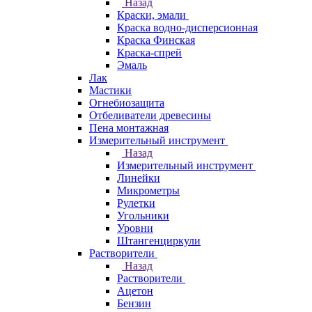
Назад
Краски, эмали
Краска водно-дисперсионная
Краска Финская
Краска-спрей
Эмаль
Лак
Мастики
Огнебиозащита
Отбеливатели древесины
Пена монтажная
Измерительный инструмент
Назад
Измерительный инструмент
Линейки
Микрометры
Рулетки
Угольники
Уровни
Штангенциркули
Растворители
Назад
Растворители
Ацетон
Бензин