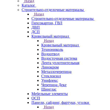
Назад
Каталог
Строительно-отделочные материалы
Назад
Строительно-отделочные материалы
Гипсокартон, ГВЛ
ДВП
ДСП
Кровельный материал
Назад
Кровельный материал
Технониколь
Водоотвод
Водосточная система
Лента уплотнительная
Линокром
Металлочерепица
Стеклоизол
Унифлекс
Черепица Деке
Шинглас
Мебельные элементы
ОСП
Панели, сайдинг, фартуки, уголки
Назад