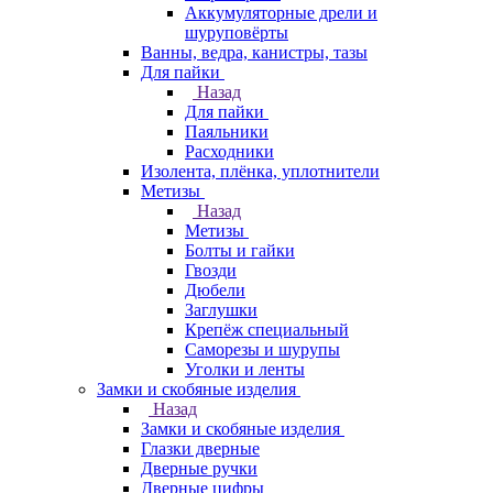
Аккумуляторные дрели и
шуруповёрты
Ванны, ведра, канистры, тазы
Для пайки
Назад
Для пайки
Паяльники
Расходники
Изолента, плёнка, уплотнители
Метизы
Назад
Метизы
Болты и гайки
Гвозди
Дюбели
Заглушки
Крепёж специальный
Саморезы и шурупы
Уголки и ленты
Замки и скобяные изделия
Назад
Замки и скобяные изделия
Глазки дверные
Дверные ручки
Дверные цифры