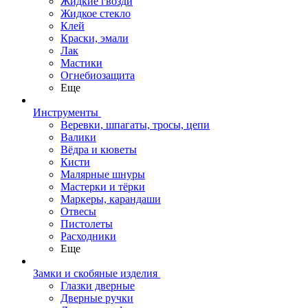
Жидкие гвозди
Жидкое стекло
Клей
Краски, эмали
Лак
Мастики
Огнебиозащита
Еще
Инструменты
Веревки, шпагаты, тросы, цепи
Валики
Вёдра и кюветы
Кисти
Малярные шнуры
Мастерки и тёрки
Маркеры, карандаши
Отвесы
Пистолеты
Расходники
Еще
Замки и скобяные изделия
Глазки дверные
Дверные ручки