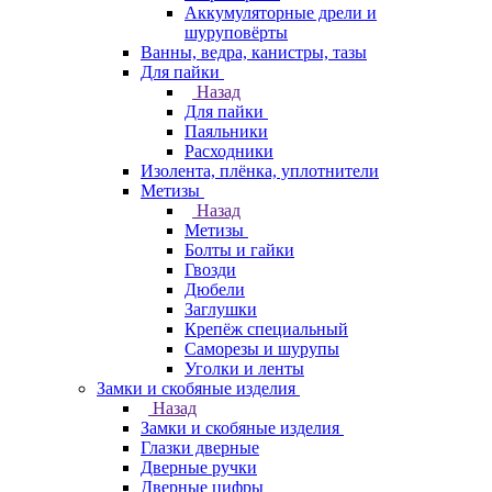
Аккумуляторные дрели и
шуруповёрты
Ванны, ведра, канистры, тазы
Для пайки
Назад
Для пайки
Паяльники
Расходники
Изолента, плёнка, уплотнители
Метизы
Назад
Метизы
Болты и гайки
Гвозди
Дюбели
Заглушки
Крепёж специальный
Саморезы и шурупы
Уголки и ленты
Замки и скобяные изделия
Назад
Замки и скобяные изделия
Глазки дверные
Дверные ручки
Дверные цифры