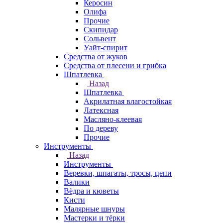
Керосин
Олифа
Прочие
Скипидар
Сольвент
Уайт-спирит
Средства от жуков
Средства от плесени и грибка
Шпатлевка
Назад
Шпатлевка
Акрилатная влагостойкая
Латексная
Масляно-клеевая
По дереву
Прочие
Инструменты
Назад
Инструменты
Веревки, шпагаты, тросы, цепи
Валики
Вёдра и кюветы
Кисти
Малярные шнуры
Мастерки и тёрки