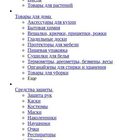
Товары для растений
Товары для дома
Аксессуары для кухни
Бытовая химия
Вешалки, крючки, прищепки, рожки
Гладильные доски
Протекторы для мебели
Пищевая упаковка
Сушилки для белья
Термометры, ареометры, безмены, весы
Органайзеры для стирки и хранения
Товары для уборки
Еще
Средства защиты
Защита рук
Каски
Костюмы
Маски
Наколенники
Наушники
Очки
Респираторы