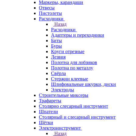
Маркеры, карандаши
Отвесы
Пистолеты
Расходники
Назад
Расходники
Адаптеры и переходники
Биты
Буры
Круги отрезные
Лезвия
Полотна для лобзиков
Полотна по металлу
Свёрла
Стержни клеевые
Шлифовальные шкурки, диски
Электроды
Строительные миксеры
Трафареты
Столярно слесарный инструмент
Шпатели
Столярный и слесарный инструмент
Щётки
Электроинструмент
Назад