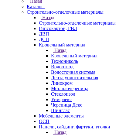
Назад
Каталог
Строительно-отделочные материалы
Назад
Строительно-отделочные материалы
Гипсокартон, ГВЛ
ДВП
ДСП
Кровельный материал
Назад
Кровельный материал
Технониколь
Водоотвод
Водосточная система
Лента уплотнительная
Линокром
Металлочерепица
Стеклоизол
Унифлекс
Черепица Деке
Шинглас
Мебельные элементы
ОСП
Панели, сайдинг, фартуки, уголки
Назад