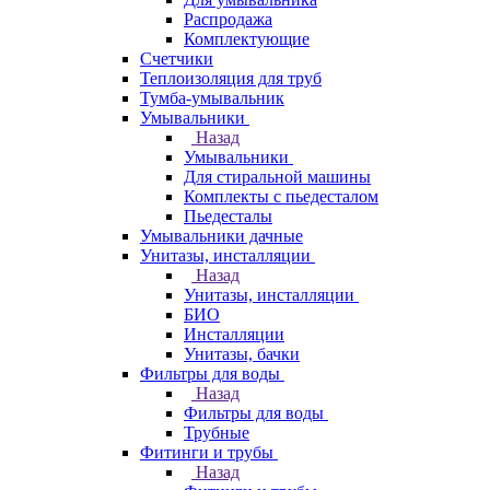
Распродажа
Комплектующие
Счетчики
Теплоизоляция для труб
Тумба-умывальник
Умывальники
Назад
Умывальники
Для стиральной машины
Комплекты с пьедесталом
Пьедесталы
Умывальники дачные
Унитазы, инсталляции
Назад
Унитазы, инсталляции
БИО
Инсталляции
Унитазы, бачки
Фильтры для воды
Назад
Фильтры для воды
Трубные
Фитинги и трубы
Назад