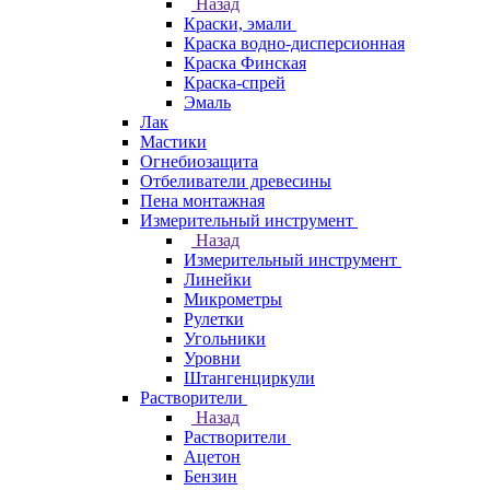
Назад
Краски, эмали
Краска водно-дисперсионная
Краска Финская
Краска-спрей
Эмаль
Лак
Мастики
Огнебиозащита
Отбеливатели древесины
Пена монтажная
Измерительный инструмент
Назад
Измерительный инструмент
Линейки
Микрометры
Рулетки
Угольники
Уровни
Штангенциркули
Растворители
Назад
Растворители
Ацетон
Бензин