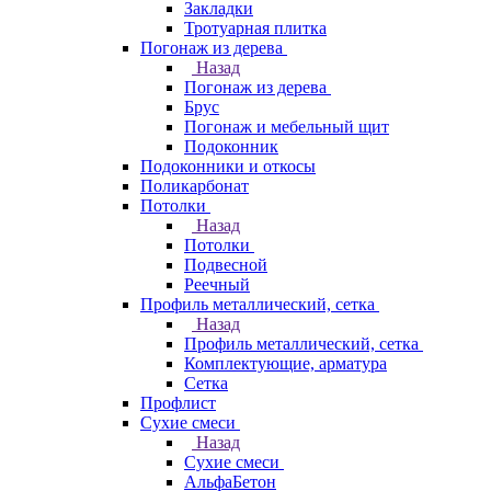
Закладки
Тротуарная плитка
Погонаж из дерева
Назад
Погонаж из дерева
Брус
Погонаж и мебельный щит
Подоконник
Подоконники и откосы
Поликарбонат
Потолки
Назад
Потолки
Подвесной
Реечный
Профиль металлический, сетка
Назад
Профиль металлический, сетка
Комплектующие, арматура
Сетка
Профлист
Сухие смеси
Назад
Сухие смеси
АльфаБетон