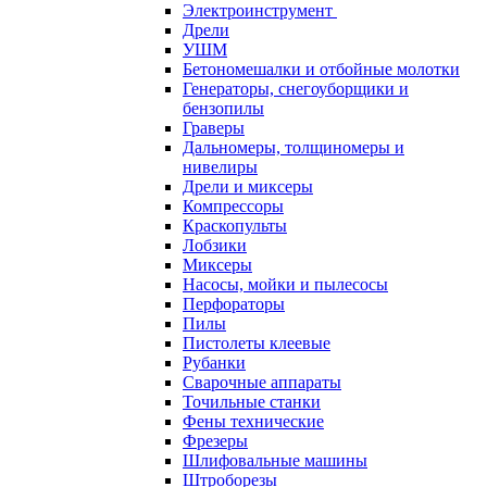
Электроинструмент
Дрели
УШМ
Бетономешалки и отбойные молотки
Генераторы, снегоуборщики и
бензопилы
Граверы
Дальномеры, толщиномеры и
нивелиры
Дрели и миксеры
Компрессоры
Краскопульты
Лобзики
Миксеры
Насосы, мойки и пылесосы
Перфораторы
Пилы
Пистолеты клеевые
Рубанки
Сварочные аппараты
Точильные станки
Фены технические
Фрезеры
Шлифовальные машины
Штроборезы