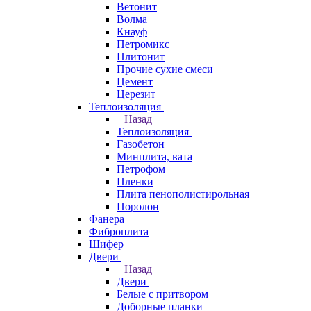
Ветонит
Волма
Кнауф
Петромикс
Плитонит
Прочие сухие смеси
Цемент
Церезит
Теплоизоляция
Назад
Теплоизоляция
Газобетон
Минплита, вата
Петрофом
Пленки
Плита пенополистирольная
Поролон
Фанера
Фиброплита
Шифер
Двери
Назад
Двери
Белые с притвором
Доборные планки