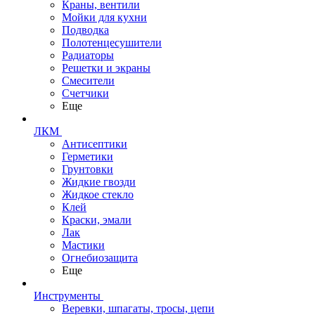
Краны, вентили
Мойки для кухни
Подводка
Полотенцесушители
Радиаторы
Решетки и экраны
Смесители
Счетчики
Еще
ЛКМ
Антисептики
Герметики
Грунтовки
Жидкие гвозди
Жидкое стекло
Клей
Краски, эмали
Лак
Мастики
Огнебиозащита
Еще
Инструменты
Веревки, шпагаты, тросы, цепи