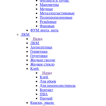
Фитинги и трубы
Манометры
Медные
Металлопластиковые
Полипропиленовые
Резьбовые
Фановые
ФУМ лента, нить
ЛКМ
Назад
ЛКМ
Антисептики
Герметики
Грунтовки
Жидкие гвозди
Жидкое стекло
Клей
Назад
Клей
Для обоев
Для пенополистирола
Контакт
ПВА
Прочий
Краски, эмали