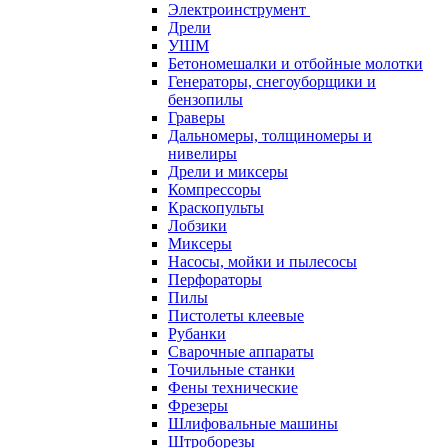
Электроинструмент
Дрели
УШМ
Бетономешалки и отбойные молотки
Генераторы, снегоуборщики и
бензопилы
Граверы
Дальномеры, толщиномеры и
нивелиры
Дрели и миксеры
Компрессоры
Краскопульты
Лобзики
Миксеры
Насосы, мойки и пылесосы
Перфораторы
Пилы
Пистолеты клеевые
Рубанки
Сварочные аппараты
Точильные станки
Фены технические
Фрезеры
Шлифовальные машины
Штроборезы