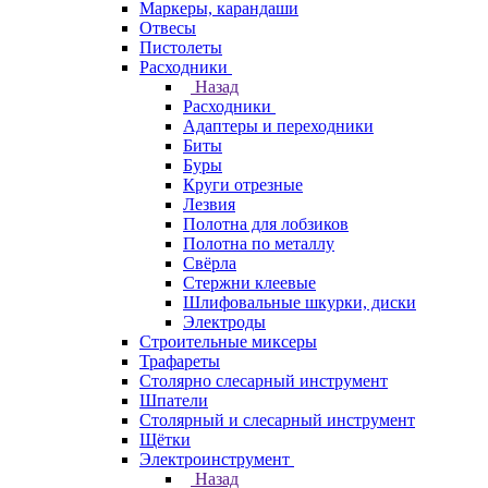
Маркеры, карандаши
Отвесы
Пистолеты
Расходники
Назад
Расходники
Адаптеры и переходники
Биты
Буры
Круги отрезные
Лезвия
Полотна для лобзиков
Полотна по металлу
Свёрла
Стержни клеевые
Шлифовальные шкурки, диски
Электроды
Строительные миксеры
Трафареты
Столярно слесарный инструмент
Шпатели
Столярный и слесарный инструмент
Щётки
Электроинструмент
Назад