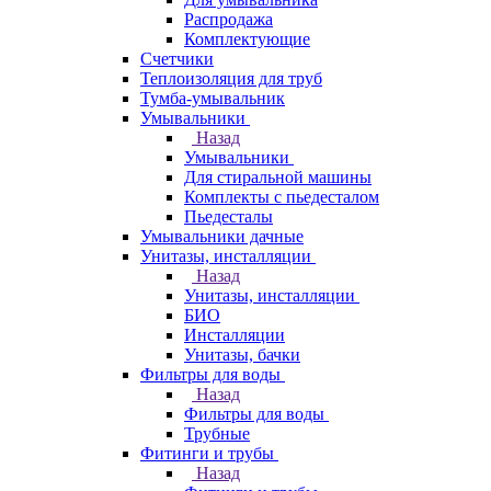
Распродажа
Комплектующие
Счетчики
Теплоизоляция для труб
Тумба-умывальник
Умывальники
Назад
Умывальники
Для стиральной машины
Комплекты с пьедесталом
Пьедесталы
Умывальники дачные
Унитазы, инсталляции
Назад
Унитазы, инсталляции
БИО
Инсталляции
Унитазы, бачки
Фильтры для воды
Назад
Фильтры для воды
Трубные
Фитинги и трубы
Назад