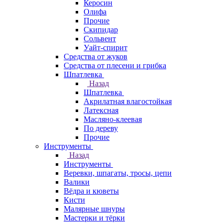
Керосин
Олифа
Прочие
Скипидар
Сольвент
Уайт-спирит
Средства от жуков
Средства от плесени и грибка
Шпатлевка
Назад
Шпатлевка
Акрилатная влагостойкая
Латексная
Масляно-клеевая
По дереву
Прочие
Инструменты
Назад
Инструменты
Веревки, шпагаты, тросы, цепи
Валики
Вёдра и кюветы
Кисти
Малярные шнуры
Мастерки и тёрки