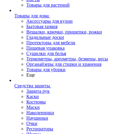
Товары для растений
Товары для дома
Аксессуары для кухни
Бытовая химия
Вешалки, крючки, прищепки, рожки
Гладильные доски
Протекторы для мебели
Пищевая упаковка
Сушилки для белья
Термометры, ареометры, безмены, весы
Органайзеры для стирки и хранения
Товары для уборки
Еще
Средства защиты
Защита рук
Каски
Костюмы
Маски
Наколенники
Наушники
Очки
Респираторы