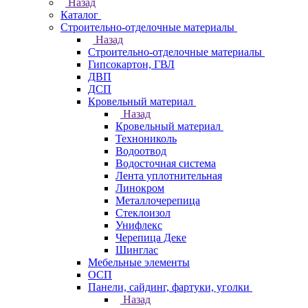
Назад
Каталог
Строительно-отделочные материалы
Назад
Строительно-отделочные материалы
Гипсокартон, ГВЛ
ДВП
ДСП
Кровельный материал
Назад
Кровельный материал
Технониколь
Водоотвод
Водосточная система
Лента уплотнительная
Линокром
Металлочерепица
Стеклоизол
Унифлекс
Черепица Деке
Шинглас
Мебельные элементы
ОСП
Панели, сайдинг, фартуки, уголки
Назад