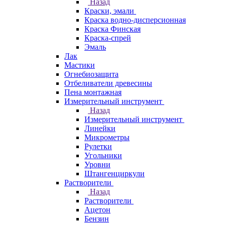
Назад
Краски, эмали
Краска водно-дисперсионная
Краска Финская
Краска-спрей
Эмаль
Лак
Мастики
Огнебиозащита
Отбеливатели древесины
Пена монтажная
Измерительный инструмент
Назад
Измерительный инструмент
Линейки
Микрометры
Рулетки
Угольники
Уровни
Штангенциркули
Растворители
Назад
Растворители
Ацетон
Бензин