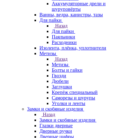
Аккумуляторные дрели и
шуруповёрты
Ванны, ведра, канистры, тазы
Для пайки
Назад
Для пайки
Паяльники
Расходники
Изолента, плёнка, уплотнители
Метизы
Назад
Метизы
Болты и гайки
Гвозди
Дюбели
Заглушки
Крепёж специальный
Саморезы и шурупы
Уголки и ленты
Замки и скобяные изделия
Назад
Замки и скобяные изделия
Глазки дверные
Дверные ручки
Дверные цифры