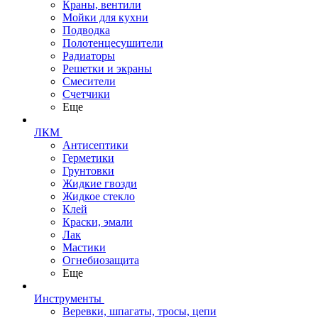
Краны, вентили
Мойки для кухни
Подводка
Полотенцесушители
Радиаторы
Решетки и экраны
Смесители
Счетчики
Еще
ЛКМ
Антисептики
Герметики
Грунтовки
Жидкие гвозди
Жидкое стекло
Клей
Краски, эмали
Лак
Мастики
Огнебиозащита
Еще
Инструменты
Веревки, шпагаты, тросы, цепи