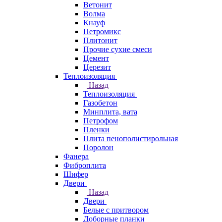
Ветонит
Волма
Кнауф
Петромикс
Плитонит
Прочие сухие смеси
Цемент
Церезит
Теплоизоляция
Назад
Теплоизоляция
Газобетон
Минплита, вата
Петрофом
Пленки
Плита пенополистирольная
Поролон
Фанера
Фиброплита
Шифер
Двери
Назад
Двери
Белые с притвором
Доборные планки