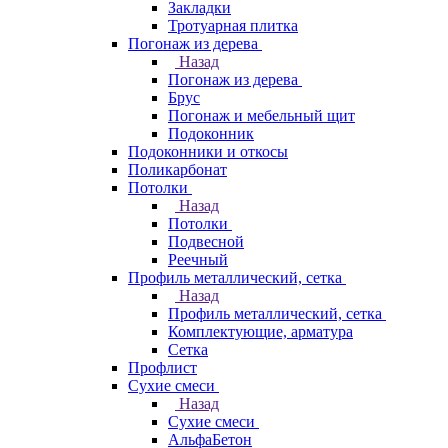
Закладки
Тротуарная плитка
Погонаж из дерева
Назад
Погонаж из дерева
Брус
Погонаж и мебельный щит
Подоконник
Подоконники и откосы
Поликарбонат
Потолки
Назад
Потолки
Подвесной
Реечный
Профиль металлический, сетка
Назад
Профиль металлический, сетка
Комплектующие, арматура
Сетка
Профлист
Сухие смеси
Назад
Сухие смеси
АльфаБетон