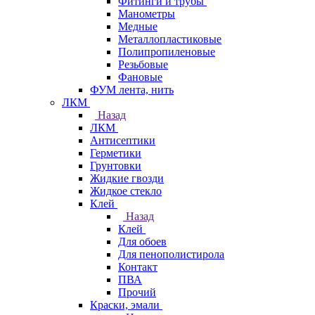
Фитинги и трубы
Манометры
Медные
Металлопластиковые
Полипропиленовые
Резьбовые
Фановые
ФУМ лента, нить
ЛКМ
Назад
ЛКМ
Антисептики
Герметики
Грунтовки
Жидкие гвозди
Жидкое стекло
Клей
Назад
Клей
Для обоев
Для пенополистирола
Контакт
ПВА
Прочий
Краски, эмали