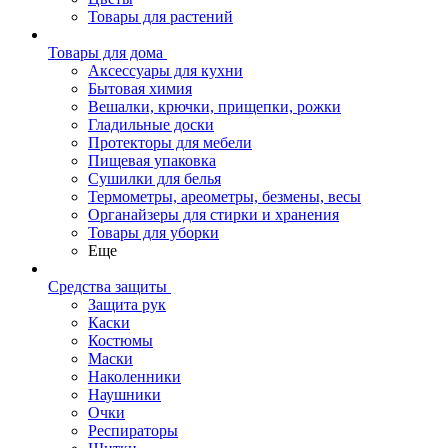
Товары для растений
Товары для дома
Аксессуары для кухни
Бытовая химия
Вешалки, крючки, прищепки, рожки
Гладильные доски
Протекторы для мебели
Пищевая упаковка
Сушилки для белья
Термометры, ареометры, безмены, весы
Органайзеры для стирки и хранения
Товары для уборки
Еще
Средства защиты
Защита рук
Каски
Костюмы
Маски
Наколенники
Наушники
Очки
Респираторы