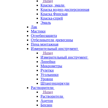
Назад
Краски, эмали
Краска водно-дисперсионная
Краска Финская
Краска-спрей
Эмаль
Лак
Мастики
Огнебиозащита
Отбеливатели древесины
Пена монтажная
Измерительный инструмент
Назад
Измерительный инструмент
Линейки
Микрометры
Рулетки
Угольники
Уровни
Штангенциркули
Растворители
Назад
Растворители
Ацетон
Бензин