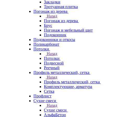
Закладки
Тротуарная плитка
Погонаж из дерева
Назад
Погонаж из дерева
Брус
Погонаж и мебельный щит
Подоконник
Подоконники и откосы
Поликарбонат
Потолки
Назад
Потолки
Подвесной
Реечный
Профиль металлический, сетка
Назад
Профиль металлический, сетка
Комплектующие, арматура
Сетка
Профлист
Сухие смеси
Назад
Сухие смеси
АльфаБетон