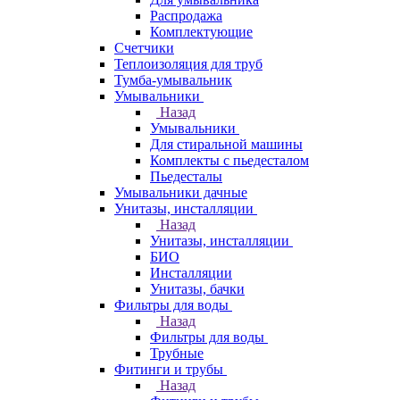
Распродажа
Комплектующие
Счетчики
Теплоизоляция для труб
Тумба-умывальник
Умывальники
Назад
Умывальники
Для стиральной машины
Комплекты с пьедесталом
Пьедесталы
Умывальники дачные
Унитазы, инсталляции
Назад
Унитазы, инсталляции
БИО
Инсталляции
Унитазы, бачки
Фильтры для воды
Назад
Фильтры для воды
Трубные
Фитинги и трубы
Назад