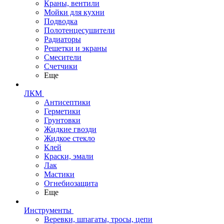
Краны, вентили
Мойки для кухни
Подводка
Полотенцесушители
Радиаторы
Решетки и экраны
Смесители
Счетчики
Еще
ЛКМ
Антисептики
Герметики
Грунтовки
Жидкие гвозди
Жидкое стекло
Клей
Краски, эмали
Лак
Мастики
Огнебиозащита
Еще
Инструменты
Веревки, шпагаты, тросы, цепи