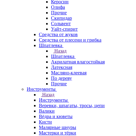
Керосин
Олифа
Прочие
Скипидар
Сольвент
Уайт-спирит
Средства от жуков
Средства от плесени и грибка
Шпатлевка
Назад
Шпатлевка
Акрилатная влагостойкая
Латексная
Масляно-клеевая
По дереву
Прочие
Инструменты
Назад
Инструменты
Веревки, шпагаты, тросы, цепи
Валики
Вёдра и кюветы
Кисти
Малярные шнуры
Мастерки и тёрки