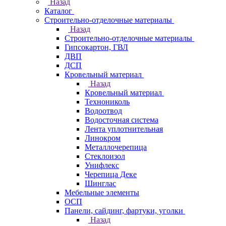
Назад
Каталог
Строительно-отделочные материалы
Назад
Строительно-отделочные материалы
Гипсокартон, ГВЛ
ДВП
ДСП
Кровельный материал
Назад
Кровельный материал
Технониколь
Водоотвод
Водосточная система
Лента уплотнительная
Линокром
Металлочерепица
Стеклоизол
Унифлекс
Черепица Деке
Шинглас
Мебельные элементы
ОСП
Панели, сайдинг, фартуки, уголки
Назад