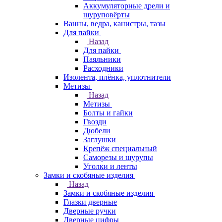
Аккумуляторные дрели и
шуруповёрты
Ванны, ведра, канистры, тазы
Для пайки
Назад
Для пайки
Паяльники
Расходники
Изолента, плёнка, уплотнители
Метизы
Назад
Метизы
Болты и гайки
Гвозди
Дюбели
Заглушки
Крепёж специальный
Саморезы и шурупы
Уголки и ленты
Замки и скобяные изделия
Назад
Замки и скобяные изделия
Глазки дверные
Дверные ручки
Дверные цифры