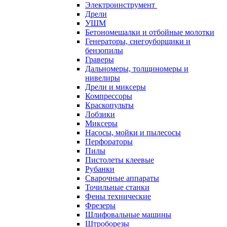
Электроинструмент
Дрели
УШМ
Бетономешалки и отбойные молотки
Генераторы, снегоуборщики и
бензопилы
Граверы
Дальномеры, толщиномеры и
нивелиры
Дрели и миксеры
Компрессоры
Краскопульты
Лобзики
Миксеры
Насосы, мойки и пылесосы
Перфораторы
Пилы
Пистолеты клеевые
Рубанки
Сварочные аппараты
Точильные станки
Фены технические
Фрезеры
Шлифовальные машины
Штроборезы