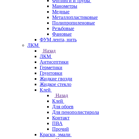
Фитинги и трубы
Манометры
Медные
Металлопластиковые
Полипропиленовые
Резьбовые
Фановые
ФУМ лента, нить
ЛКМ
Назад
ЛКМ
Антисептики
Герметики
Грунтовки
Жидкие гвозди
Жидкое стекло
Клей
Назад
Клей
Для обоев
Для пенополистирола
Контакт
ПВА
Прочий
Краски, эмали