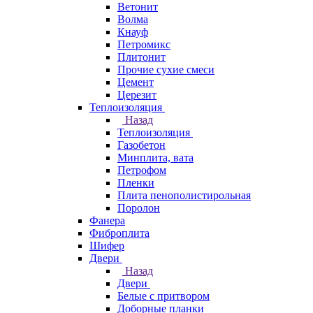
Ветонит
Волма
Кнауф
Петромикс
Плитонит
Прочие сухие смеси
Цемент
Церезит
Теплоизоляция
Назад
Теплоизоляция
Газобетон
Минплита, вата
Петрофом
Пленки
Плита пенополистирольная
Поролон
Фанера
Фиброплита
Шифер
Двери
Назад
Двери
Белые с притвором
Доборные планки