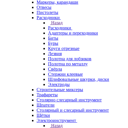
Маркеры, карандаши
Отвесы
Пистолеты
Расходники
Назад
Расходники
Адаптеры и переходники
Биты
Буры
Круги отрезные
Лезвия
Полотна для лобзиков
Полотна по металлу
Свёрла
Стержни клеевые
Шлифовальные шкурки, диски
Электроды
Строительные миксеры
Трафареты
Столярно слесарный инструмент
Шпатели
Столярный и слесарный инструмент
Щётки
Электроинструмент
Назад