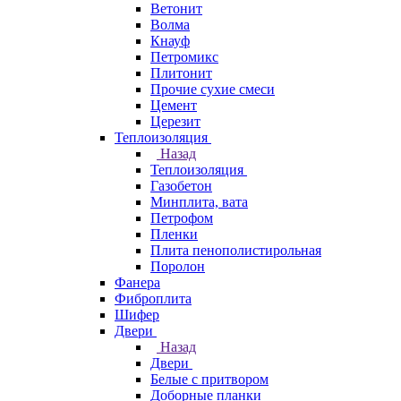
Ветонит
Волма
Кнауф
Петромикс
Плитонит
Прочие сухие смеси
Цемент
Церезит
Теплоизоляция
Назад
Теплоизоляция
Газобетон
Минплита, вата
Петрофом
Пленки
Плита пенополистирольная
Поролон
Фанера
Фиброплита
Шифер
Двери
Назад
Двери
Белые с притвором
Доборные планки