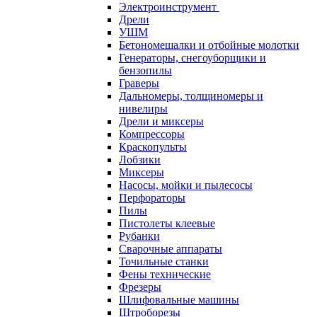
Электроинструмент
Дрели
УШМ
Бетономешалки и отбойные молотки
Генераторы, снегоуборщики и
бензопилы
Граверы
Дальномеры, толщиномеры и
нивелиры
Дрели и миксеры
Компрессоры
Краскопульты
Лобзики
Миксеры
Насосы, мойки и пылесосы
Перфораторы
Пилы
Пистолеты клеевые
Рубанки
Сварочные аппараты
Точильные станки
Фены технические
Фрезеры
Шлифовальные машины
Штроборезы