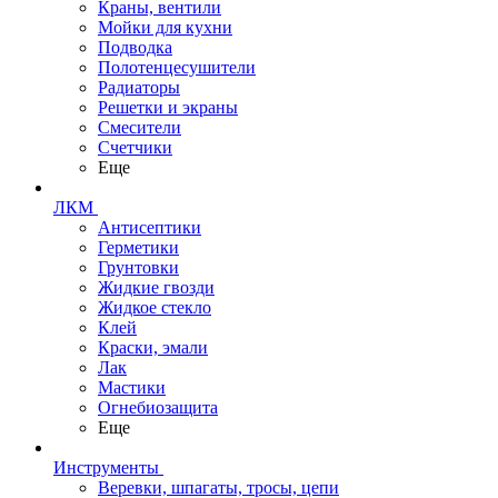
Краны, вентили
Мойки для кухни
Подводка
Полотенцесушители
Радиаторы
Решетки и экраны
Смесители
Счетчики
Еще
ЛКМ
Антисептики
Герметики
Грунтовки
Жидкие гвозди
Жидкое стекло
Клей
Краски, эмали
Лак
Мастики
Огнебиозащита
Еще
Инструменты
Веревки, шпагаты, тросы, цепи