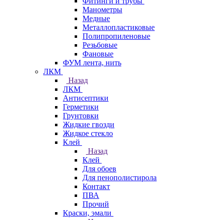
Фитинги и трубы
Манометры
Медные
Металлопластиковые
Полипропиленовые
Резьбовые
Фановые
ФУМ лента, нить
ЛКМ
Назад
ЛКМ
Антисептики
Герметики
Грунтовки
Жидкие гвозди
Жидкое стекло
Клей
Назад
Клей
Для обоев
Для пенополистирола
Контакт
ПВА
Прочий
Краски, эмали