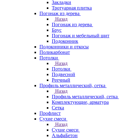
Закладки
Тротуарная плитка
Погонаж из дерева
Назад
Погонаж из дерева
Брус
Погонаж и мебельный щит
Подоконник
Подоконники и откосы
Поликарбонат
Потолки
Назад
Потолки
Подвесной
Реечный
Профиль металлический, сетка
Назад
Профиль металлический, сетка
Комплектующие, арматура
Сетка
Профлист
Сухие смеси
Назад
Сухие смеси
АльфаБетон