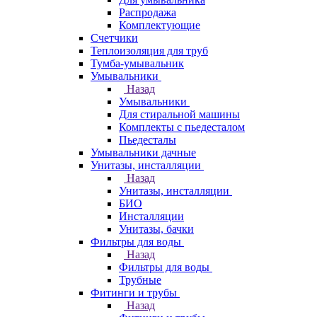
Распродажа
Комплектующие
Счетчики
Теплоизоляция для труб
Тумба-умывальник
Умывальники
Назад
Умывальники
Для стиральной машины
Комплекты с пьедесталом
Пьедесталы
Умывальники дачные
Унитазы, инсталляции
Назад
Унитазы, инсталляции
БИО
Инсталляции
Унитазы, бачки
Фильтры для воды
Назад
Фильтры для воды
Трубные
Фитинги и трубы
Назад