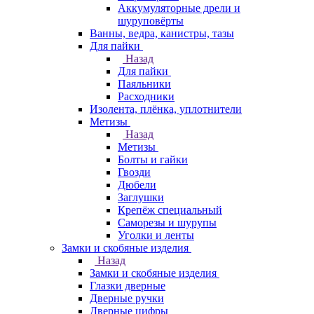
Аккумуляторные дрели и
шуруповёрты
Ванны, ведра, канистры, тазы
Для пайки
Назад
Для пайки
Паяльники
Расходники
Изолента, плёнка, уплотнители
Метизы
Назад
Метизы
Болты и гайки
Гвозди
Дюбели
Заглушки
Крепёж специальный
Саморезы и шурупы
Уголки и ленты
Замки и скобяные изделия
Назад
Замки и скобяные изделия
Глазки дверные
Дверные ручки
Дверные цифры