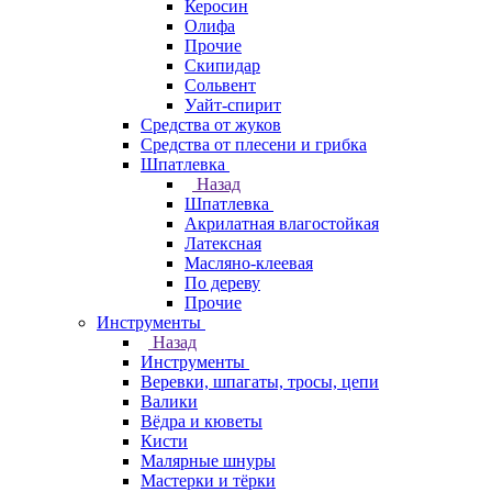
Керосин
Олифа
Прочие
Скипидар
Сольвент
Уайт-спирит
Средства от жуков
Средства от плесени и грибка
Шпатлевка
Назад
Шпатлевка
Акрилатная влагостойкая
Латексная
Масляно-клеевая
По дереву
Прочие
Инструменты
Назад
Инструменты
Веревки, шпагаты, тросы, цепи
Валики
Вёдра и кюветы
Кисти
Малярные шнуры
Мастерки и тёрки