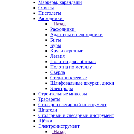
Маркеры, карандаши
Отвесы
Пистолеты
Расходники
Назад
Расходники
Адаптеры и переходники
Биты
Буры
Круги отрезные
Лезвия
Полотна для лобзиков
Полотна по металлу
Свёрла
Стержни клеевые
Шлифовальные шкурки, диски
Электроды
Строительные миксеры
Трафареты
Столярно слесарный инструмент
Шпатели
Столярный и слесарный инструмент
Щётки
Электроинструмент
Назад