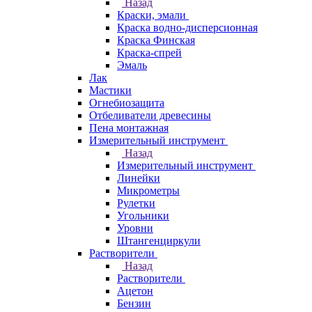
Назад
Краски, эмали
Краска водно-дисперсионная
Краска Финская
Краска-спрей
Эмаль
Лак
Мастики
Огнебиозащита
Отбеливатели древесины
Пена монтажная
Измерительный инструмент
Назад
Измерительный инструмент
Линейки
Микрометры
Рулетки
Угольники
Уровни
Штангенциркули
Растворители
Назад
Растворители
Ацетон
Бензин