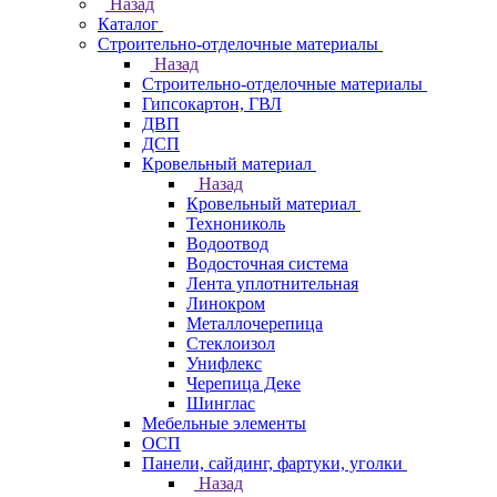
Назад
Каталог
Строительно-отделочные материалы
Назад
Строительно-отделочные материалы
Гипсокартон, ГВЛ
ДВП
ДСП
Кровельный материал
Назад
Кровельный материал
Технониколь
Водоотвод
Водосточная система
Лента уплотнительная
Линокром
Металлочерепица
Стеклоизол
Унифлекс
Черепица Деке
Шинглас
Мебельные элементы
ОСП
Панели, сайдинг, фартуки, уголки
Назад