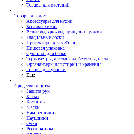
Товары для растений
Товары для дома
Аксессуары для кухни
Бытовая химия
Вешалки, крючки, прищепки, рожки
Гладильные доски
Протекторы для мебели
Пищевая упаковка
Сушилки для белья
Термометры, ареометры, безмены, весы
Органайзеры для стирки и хранения
Товары для уборки
Еще
Средства защиты
Защита рук
Каски
Костюмы
Маски
Наколенники
Наушники
Очки
Респираторы