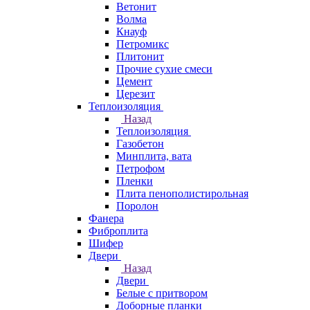
Ветонит
Волма
Кнауф
Петромикс
Плитонит
Прочие сухие смеси
Цемент
Церезит
Теплоизоляция
Назад
Теплоизоляция
Газобетон
Минплита, вата
Петрофом
Пленки
Плита пенополистирольная
Поролон
Фанера
Фиброплита
Шифер
Двери
Назад
Двери
Белые с притвором
Доборные планки