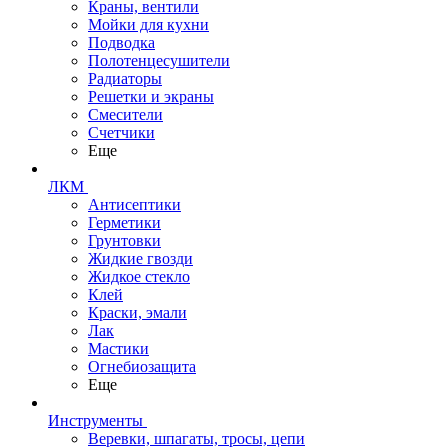
Краны, вентили
Мойки для кухни
Подводка
Полотенцесушители
Радиаторы
Решетки и экраны
Смесители
Счетчики
Еще
ЛКМ
Антисептики
Герметики
Грунтовки
Жидкие гвозди
Жидкое стекло
Клей
Краски, эмали
Лак
Мастики
Огнебиозащита
Еще
Инструменты
Веревки, шпагаты, тросы, цепи