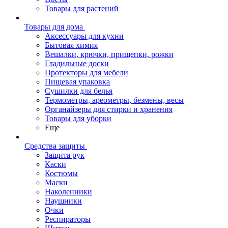
Товары для растений
Товары для дома
Аксессуары для кухни
Бытовая химия
Вешалки, крючки, прищепки, рожки
Гладильные доски
Протекторы для мебели
Пищевая упаковка
Сушилки для белья
Термометры, ареометры, безмены, весы
Органайзеры для стирки и хранения
Товары для уборки
Еще
Средства защиты
Защита рук
Каски
Костюмы
Маски
Наколенники
Наушники
Очки
Респираторы