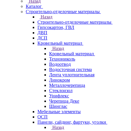
Назад
Каталог
Строительно-отделочные материалы
Назад
Строительно-отделочные материалы
Гипсокартон, ГВЛ
ДВП
ДСП
Кровельный материал
Назад
Кровельный материал
Технониколь
Водоотвод
Водосточная система
Лента уплотнительная
Линокром
Металлочерепица
Стеклоизол
Унифлекс
Черепица Деке
Шинглас
Мебельные элементы
ОСП
Панели, сайдинг, фартуки, уголки
Назад