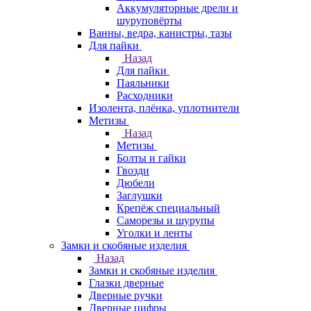
Аккумуляторные дрели и
шуруповёрты
Ванны, ведра, канистры, тазы
Для пайки
Назад
Для пайки
Паяльники
Расходники
Изолента, плёнка, уплотнители
Метизы
Назад
Метизы
Болты и гайки
Гвозди
Дюбели
Заглушки
Крепёж специальный
Саморезы и шурупы
Уголки и ленты
Замки и скобяные изделия
Назад
Замки и скобяные изделия
Глазки дверные
Дверные ручки
Дверные цифры