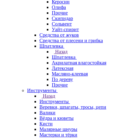
Керосин
Олифа
Прочие
Скипидар
Сольвент
Уайт-спирит
Средства от жуков
Средства от плесени и грибка
Шпатлевка
Назад
Шпатлевка
Акрилатная влагостойкая
Латексная
Масляно-клеевая
По дереву
Прочие
Инструменты
Назад
Инструменты
Веревки, шпагаты, тросы, цепи
Валики
Вёдра и кюветы
Кисти
Малярные шнуры
Мастерки и тёрки