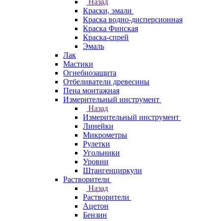
Назад
Краски, эмали
Краска водно-дисперсионная
Краска Финская
Краска-спрей
Эмаль
Лак
Мастики
Огнебиозащита
Отбеливатели древесины
Пена монтажная
Измерительный инструмент
Назад
Измерительный инструмент
Линейки
Микрометры
Рулетки
Угольники
Уровни
Штангенциркули
Растворители
Назад
Растворители
Ацетон
Бензин