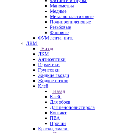
Фитинги и трубы
Манометры
Медные
Металлопластиковые
Полипропиленовые
Резьбовые
Фановые
ФУМ лента, нить
ЛКМ
Назад
ЛКМ
Антисептики
Герметики
Грунтовки
Жидкие гвозди
Жидкое стекло
Клей
Назад
Клей
Для обоев
Для пенополистирола
Контакт
ПВА
Прочий
Краски, эмали