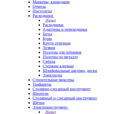
Маркеры, карандаши
Отвесы
Пистолеты
Расходники
Назад
Расходники
Адаптеры и переходники
Биты
Буры
Круги отрезные
Лезвия
Полотна для лобзиков
Полотна по металлу
Свёрла
Стержни клеевые
Шлифовальные шкурки, диски
Электроды
Строительные миксеры
Трафареты
Столярно слесарный инструмент
Шпатели
Столярный и слесарный инструмент
Щётки
Электроинструмент
Назад