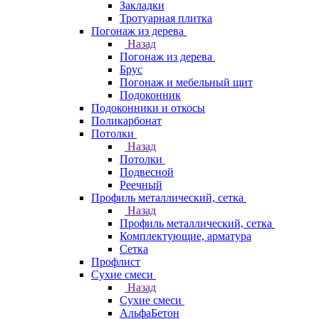
Закладки
Тротуарная плитка
Погонаж из дерева
Назад
Погонаж из дерева
Брус
Погонаж и мебельный щит
Подоконник
Подоконники и откосы
Поликарбонат
Потолки
Назад
Потолки
Подвесной
Реечный
Профиль металлический, сетка
Назад
Профиль металлический, сетка
Комплектующие, арматура
Сетка
Профлист
Сухие смеси
Назад
Сухие смеси
АльфаБетон