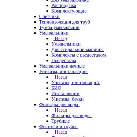
Распродажа
Комплектующие
Счетчики
Теплоизоляция для труб
Тумба-умывальник
Умывальники
Назад
Умывальники
Для стиральной машины
Комплекты с пьедесталом
Пьедесталы
Умывальники дачные
Унитазы, инсталляции
Назад
Унитазы, инсталляции
БИО
Инсталляции
Унитазы, бачки
Фильтры для воды
Назад
Фильтры для воды
Трубные
Фитинги и трубы
Назад