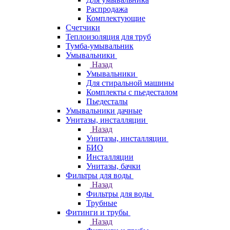
Распродажа
Комплектующие
Счетчики
Теплоизоляция для труб
Тумба-умывальник
Умывальники
Назад
Умывальники
Для стиральной машины
Комплекты с пьедесталом
Пьедесталы
Умывальники дачные
Унитазы, инсталляции
Назад
Унитазы, инсталляции
БИО
Инсталляции
Унитазы, бачки
Фильтры для воды
Назад
Фильтры для воды
Трубные
Фитинги и трубы
Назад