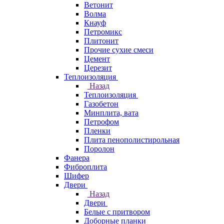
Ветонит
Волма
Кнауф
Петромикс
Плитонит
Прочие сухие смеси
Цемент
Церезит
Теплоизоляция
Назад
Теплоизоляция
Газобетон
Минплита, вата
Петрофом
Пленки
Плита пенополистирольная
Поролон
Фанера
Фиброплита
Шифер
Двери
Назад
Двери
Белые с притвором
Доборные планки