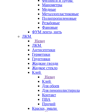
Фитинги и трубы
Манометры
Медные
Металлопластиковые
Полипропиленовые
Резьбовые
Фановые
ФУМ лента, нить
ЛКМ
Назад
ЛКМ
Антисептики
Герметики
Грунтовки
Жидкие гвозди
Жидкое стекло
Клей
Назад
Клей
Для обоев
Для пенополистирола
Контакт
ПВА
Прочий
Краски, эмали