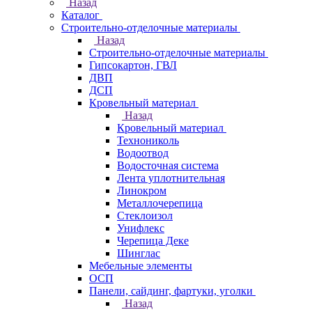
Назад
Каталог
Строительно-отделочные материалы
Назад
Строительно-отделочные материалы
Гипсокартон, ГВЛ
ДВП
ДСП
Кровельный материал
Назад
Кровельный материал
Технониколь
Водоотвод
Водосточная система
Лента уплотнительная
Линокром
Металлочерепица
Стеклоизол
Унифлекс
Черепица Деке
Шинглас
Мебельные элементы
ОСП
Панели, сайдинг, фартуки, уголки
Назад