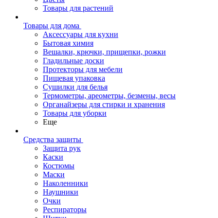
Товары для растений
Товары для дома
Аксессуары для кухни
Бытовая химия
Вешалки, крючки, прищепки, рожки
Гладильные доски
Протекторы для мебели
Пищевая упаковка
Сушилки для белья
Термометры, ареометры, безмены, весы
Органайзеры для стирки и хранения
Товары для уборки
Еще
Средства защиты
Защита рук
Каски
Костюмы
Маски
Наколенники
Наушники
Очки
Респираторы