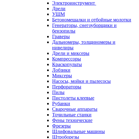
Электроинструмент
Дрели
УШМ
Бетономешалки и отбойные молотки
Генераторы, снегоуборщики и
бензопилы
Граверы
Дальномеры, толщиномеры и
нивелиры
Дрели и миксеры
Компрессоры
Краскопульты
Лобзики
Миксеры
Насосы, мойки и пылесосы
Перфораторы
Пилы
Пистолеты клеевые
Рубанки
Сварочные аппараты
Точильные станки
Фены технические
Фрезеры
Шлифовальные машины
Штроборезы