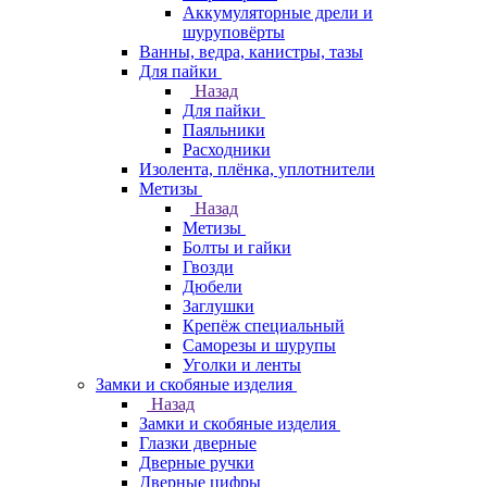
Аккумуляторные дрели и
шуруповёрты
Ванны, ведра, канистры, тазы
Для пайки
Назад
Для пайки
Паяльники
Расходники
Изолента, плёнка, уплотнители
Метизы
Назад
Метизы
Болты и гайки
Гвозди
Дюбели
Заглушки
Крепёж специальный
Саморезы и шурупы
Уголки и ленты
Замки и скобяные изделия
Назад
Замки и скобяные изделия
Глазки дверные
Дверные ручки
Дверные цифры