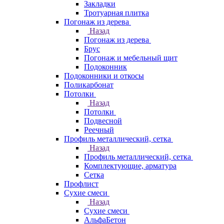
Закладки
Тротуарная плитка
Погонаж из дерева
Назад
Погонаж из дерева
Брус
Погонаж и мебельный щит
Подоконник
Подоконники и откосы
Поликарбонат
Потолки
Назад
Потолки
Подвесной
Реечный
Профиль металлический, сетка
Назад
Профиль металлический, сетка
Комплектующие, арматура
Сетка
Профлист
Сухие смеси
Назад
Сухие смеси
АльфаБетон