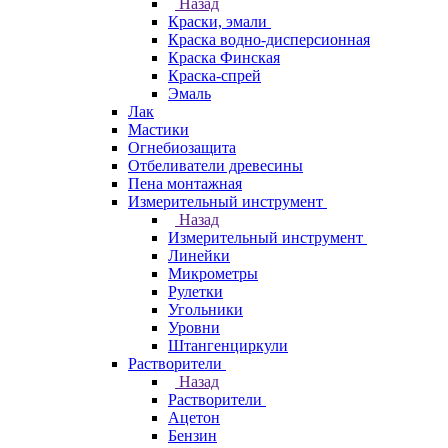
Назад
Краски, эмали
Краска водно-дисперсионная
Краска Финская
Краска-спрей
Эмаль
Лак
Мастики
Огнебиозащита
Отбеливатели древесины
Пена монтажная
Измерительный инструмент
Назад
Измерительный инструмент
Линейки
Микрометры
Рулетки
Угольники
Уровни
Штангенциркули
Растворители
Назад
Растворители
Ацетон
Бензин