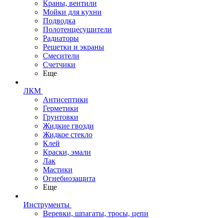
Краны, вентили
Мойки для кухни
Подводка
Полотенцесушители
Радиаторы
Решетки и экраны
Смесители
Счетчики
Еще
ЛКМ
Антисептики
Герметики
Грунтовки
Жидкие гвозди
Жидкое стекло
Клей
Краски, эмали
Лак
Мастики
Огнебиозащита
Еще
Инструменты
Веревки, шпагаты, тросы, цепи