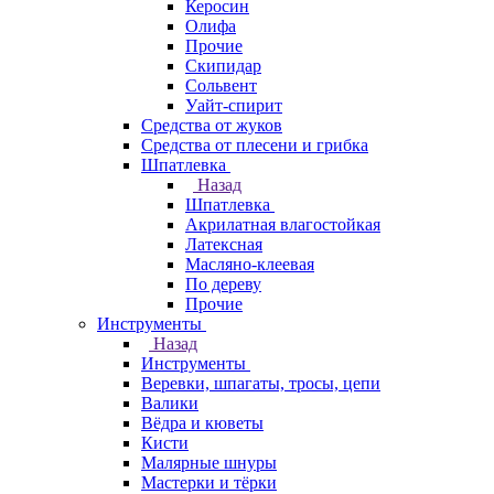
Керосин
Олифа
Прочие
Скипидар
Сольвент
Уайт-спирит
Средства от жуков
Средства от плесени и грибка
Шпатлевка
Назад
Шпатлевка
Акрилатная влагостойкая
Латексная
Масляно-клеевая
По дереву
Прочие
Инструменты
Назад
Инструменты
Веревки, шпагаты, тросы, цепи
Валики
Вёдра и кюветы
Кисти
Малярные шнуры
Мастерки и тёрки