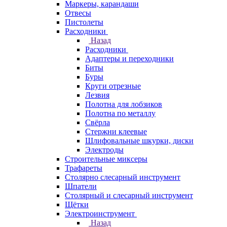
Маркеры, карандаши
Отвесы
Пистолеты
Расходники
Назад
Расходники
Адаптеры и переходники
Биты
Буры
Круги отрезные
Лезвия
Полотна для лобзиков
Полотна по металлу
Свёрла
Стержни клеевые
Шлифовальные шкурки, диски
Электроды
Строительные миксеры
Трафареты
Столярно слесарный инструмент
Шпатели
Столярный и слесарный инструмент
Щётки
Электроинструмент
Назад