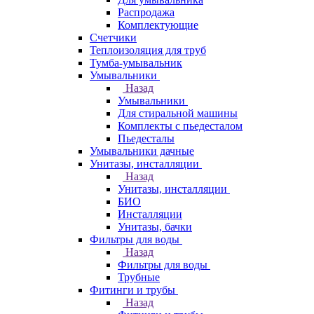
Распродажа
Комплектующие
Счетчики
Теплоизоляция для труб
Тумба-умывальник
Умывальники
Назад
Умывальники
Для стиральной машины
Комплекты с пьедесталом
Пьедесталы
Умывальники дачные
Унитазы, инсталляции
Назад
Унитазы, инсталляции
БИО
Инсталляции
Унитазы, бачки
Фильтры для воды
Назад
Фильтры для воды
Трубные
Фитинги и трубы
Назад