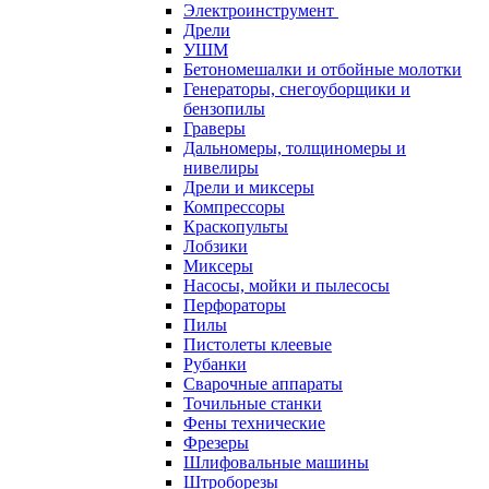
Электроинструмент
Дрели
УШМ
Бетономешалки и отбойные молотки
Генераторы, снегоуборщики и
бензопилы
Граверы
Дальномеры, толщиномеры и
нивелиры
Дрели и миксеры
Компрессоры
Краскопульты
Лобзики
Миксеры
Насосы, мойки и пылесосы
Перфораторы
Пилы
Пистолеты клеевые
Рубанки
Сварочные аппараты
Точильные станки
Фены технические
Фрезеры
Шлифовальные машины
Штроборезы