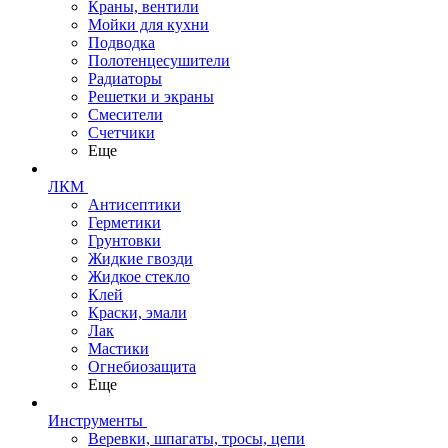
Краны, вентили
Мойки для кухни
Подводка
Полотенцесушители
Радиаторы
Решетки и экраны
Смесители
Счетчики
Еще
ЛКМ
Антисептики
Герметики
Грунтовки
Жидкие гвозди
Жидкое стекло
Клей
Краски, эмали
Лак
Мастики
Огнебиозащита
Еще
Инструменты
Веревки, шпагаты, тросы, цепи