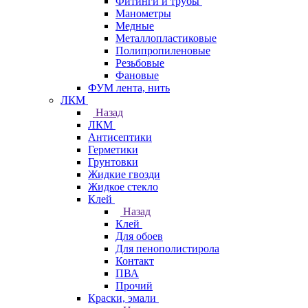
Фитинги и трубы
Манометры
Медные
Металлопластиковые
Полипропиленовые
Резьбовые
Фановые
ФУМ лента, нить
ЛКМ
Назад
ЛКМ
Антисептики
Герметики
Грунтовки
Жидкие гвозди
Жидкое стекло
Клей
Назад
Клей
Для обоев
Для пенополистирола
Контакт
ПВА
Прочий
Краски, эмали