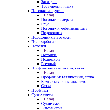
Закладки
Тротуарная плитка
Погонаж из дерева
Назад
Погонаж из дерева
Брус
Погонаж и мебельный щит
Подоконник
Подоконники и откосы
Поликарбонат
Потолки
Назад
Потолки
Подвесной
Реечный
Профиль металлический, сетка
Назад
Профиль металлический, сетка
Комплектующие, арматура
Сетка
Профлист
Сухие смеси
Назад
Сухие смеси
АльфаБетон