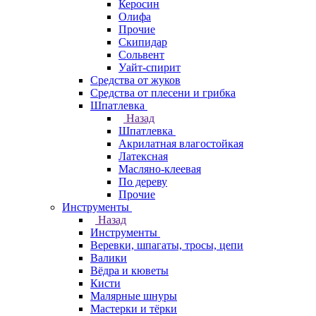
Керосин
Олифа
Прочие
Скипидар
Сольвент
Уайт-спирит
Средства от жуков
Средства от плесени и грибка
Шпатлевка
Назад
Шпатлевка
Акрилатная влагостойкая
Латексная
Масляно-клеевая
По дереву
Прочие
Инструменты
Назад
Инструменты
Веревки, шпагаты, тросы, цепи
Валики
Вёдра и кюветы
Кисти
Малярные шнуры
Мастерки и тёрки