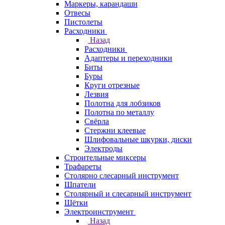
Маркеры, карандаши
Отвесы
Пистолеты
Расходники
Назад
Расходники
Адаптеры и переходники
Биты
Буры
Круги отрезные
Лезвия
Полотна для лобзиков
Полотна по металлу
Свёрла
Стержни клеевые
Шлифовальные шкурки, диски
Электроды
Строительные миксеры
Трафареты
Столярно слесарный инструмент
Шпатели
Столярный и слесарный инструмент
Щётки
Электроинструмент
Назад