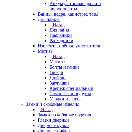
Аккумуляторные дрели и
шуруповёрты
Ванны, ведра, канистры, тазы
Для пайки
Назад
Для пайки
Паяльники
Расходники
Изолента, плёнка, уплотнители
Метизы
Назад
Метизы
Болты и гайки
Гвозди
Дюбели
Заглушки
Крепёж специальный
Саморезы и шурупы
Уголки и ленты
Замки и скобяные изделия
Назад
Замки и скобяные изделия
Глазки дверные
Дверные ручки
Дверные цифры