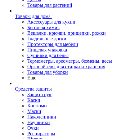
Товары для растений
Товары для дома
Аксессуары для кухни
Бытовая химия
Вешалки, крючки, прищепки, рожки
Гладильные доски
Протекторы для мебели
Пищевая упаковка
Сушилки для белья
Термометры, ареометры, безмены, весы
Органайзеры для стирки и хранения
Товары для уборки
Еще
Средства защиты
Защита рук
Каски
Костюмы
Маски
Наколенники
Наушники
Очки
Респираторы