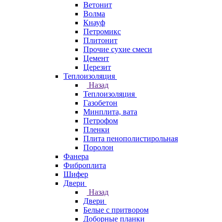
Ветонит
Волма
Кнауф
Петромикс
Плитонит
Прочие сухие смеси
Цемент
Церезит
Теплоизоляция
Назад
Теплоизоляция
Газобетон
Минплита, вата
Петрофом
Пленки
Плита пенополистирольная
Поролон
Фанера
Фиброплита
Шифер
Двери
Назад
Двери
Белые с притвором
Доборные планки