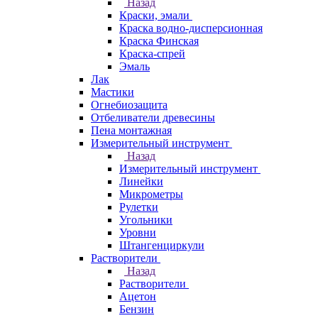
Назад
Краски, эмали
Краска водно-дисперсионная
Краска Финская
Краска-спрей
Эмаль
Лак
Мастики
Огнебиозащита
Отбеливатели древесины
Пена монтажная
Измерительный инструмент
Назад
Измерительный инструмент
Линейки
Микрометры
Рулетки
Угольники
Уровни
Штангенциркули
Растворители
Назад
Растворители
Ацетон
Бензин