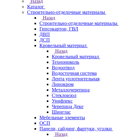
Назад
Каталог
Строительно-отделочные материалы
Назад
Строительно-отделочные материалы
Гипсокартон, ГВЛ
ДВП
ДСП
Кровельный материал
Назад
Кровельный материал
Технониколь
Водоотвод
Водосточная система
Лента уплотнительная
Линокром
Металлочерепица
Стеклоизол
Унифлекс
Черепица Деке
Шинглас
Мебельные элементы
ОСП
Панели, сайдинг, фартуки, уголки
Назад