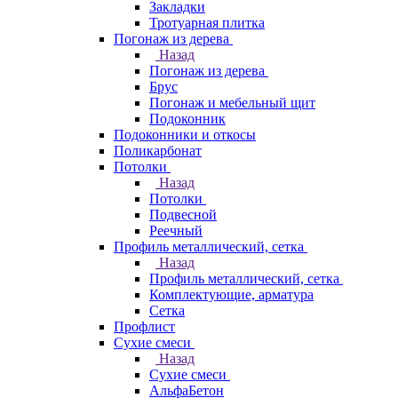
Закладки
Тротуарная плитка
Погонаж из дерева
Назад
Погонаж из дерева
Брус
Погонаж и мебельный щит
Подоконник
Подоконники и откосы
Поликарбонат
Потолки
Назад
Потолки
Подвесной
Реечный
Профиль металлический, сетка
Назад
Профиль металлический, сетка
Комплектующие, арматура
Сетка
Профлист
Сухие смеси
Назад
Сухие смеси
АльфаБетон