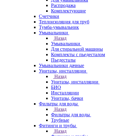
Распродажа
Комплектующие
Счетчики
Теплоизоляция для труб
Тумба-умывальник
Умывальники
Назад
Умывальники
Для стиральной машины
Комплекты с пьедесталом
Пьедесталы
Умывальники дачные
Унитазы, инсталляции
Назад
Унитазы, инсталляции
БИО
Инсталляции
Унитазы, бачки
Фильтры для воды
Назад
Фильтры для воды
Трубные
Фитинги и трубы
Назад