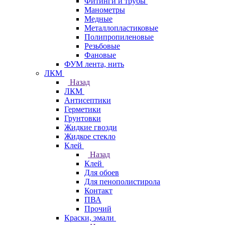
Фитинги и трубы
Манометры
Медные
Металлопластиковые
Полипропиленовые
Резьбовые
Фановые
ФУМ лента, нить
ЛКМ
Назад
ЛКМ
Антисептики
Герметики
Грунтовки
Жидкие гвозди
Жидкое стекло
Клей
Назад
Клей
Для обоев
Для пенополистирола
Контакт
ПВА
Прочий
Краски, эмали