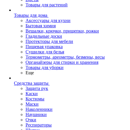
Товары для растений
Товары для дома
Аксессуары для кухни
Бытовая химия
Вешалки, крючки, прищепки, рожки
Гладильные доски
Протекторы для мебели
Пищевая упаковка
Сушилки для белья
Термометры, ареометры, безмены, весы
Органайзеры для стирки и хранения
Товары для уборки
Еще
Средства защиты
Защита рук
Каски
Костюмы
Маски
Наколенники
Наушники
Очки
Респираторы