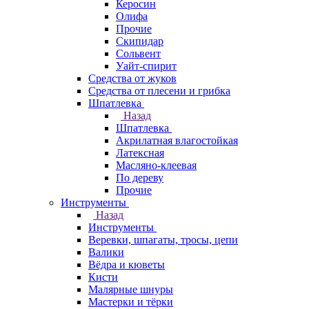
Керосин
Олифа
Прочие
Скипидар
Сольвент
Уайт-спирит
Средства от жуков
Средства от плесени и грибка
Шпатлевка
Назад
Шпатлевка
Акрилатная влагостойкая
Латексная
Масляно-клеевая
По дереву
Прочие
Инструменты
Назад
Инструменты
Веревки, шпагаты, тросы, цепи
Валики
Вёдра и кюветы
Кисти
Малярные шнуры
Мастерки и тёрки