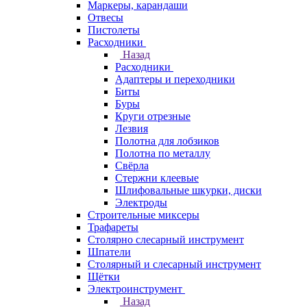
Маркеры, карандаши
Отвесы
Пистолеты
Расходники
Назад
Расходники
Адаптеры и переходники
Биты
Буры
Круги отрезные
Лезвия
Полотна для лобзиков
Полотна по металлу
Свёрла
Стержни клеевые
Шлифовальные шкурки, диски
Электроды
Строительные миксеры
Трафареты
Столярно слесарный инструмент
Шпатели
Столярный и слесарный инструмент
Щётки
Электроинструмент
Назад