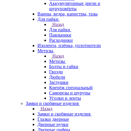
Аккумуляторные дрели и
шуруповёрты
Ванны, ведра, канистры, тазы
Для пайки
Назад
Для пайки
Паяльники
Расходники
Изолента, плёнка, уплотнители
Метизы
Назад
Метизы
Болты и гайки
Гвозди
Дюбели
Заглушки
Крепёж специальный
Саморезы и шурупы
Уголки и ленты
Замки и скобяные изделия
Назад
Замки и скобяные изделия
Глазки дверные
Дверные ручки
Дверные цифры