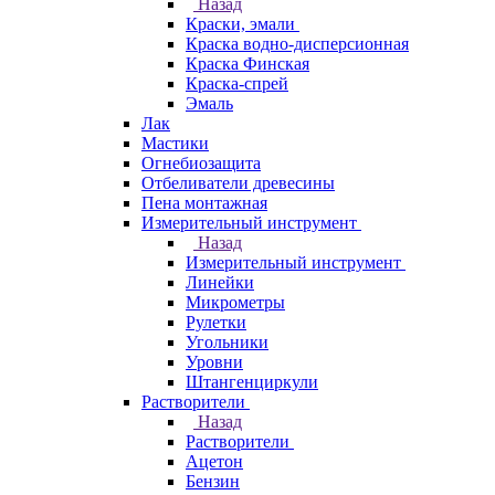
Назад
Краски, эмали
Краска водно-дисперсионная
Краска Финская
Краска-спрей
Эмаль
Лак
Мастики
Огнебиозащита
Отбеливатели древесины
Пена монтажная
Измерительный инструмент
Назад
Измерительный инструмент
Линейки
Микрометры
Рулетки
Угольники
Уровни
Штангенциркули
Растворители
Назад
Растворители
Ацетон
Бензин