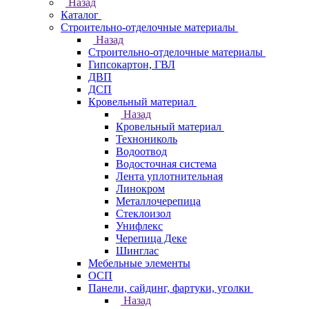
Назад
Каталог
Строительно-отделочные материалы
Назад
Строительно-отделочные материалы
Гипсокартон, ГВЛ
ДВП
ДСП
Кровельный материал
Назад
Кровельный материал
Технониколь
Водоотвод
Водосточная система
Лента уплотнительная
Линокром
Металлочерепица
Стеклоизол
Унифлекс
Черепица Деке
Шинглас
Мебельные элементы
ОСП
Панели, сайдинг, фартуки, уголки
Назад