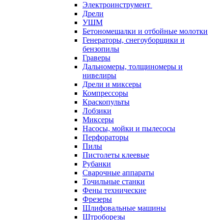
Электроинструмент
Дрели
УШМ
Бетономешалки и отбойные молотки
Генераторы, снегоуборщики и
бензопилы
Граверы
Дальномеры, толщиномеры и
нивелиры
Дрели и миксеры
Компрессоры
Краскопульты
Лобзики
Миксеры
Насосы, мойки и пылесосы
Перфораторы
Пилы
Пистолеты клеевые
Рубанки
Сварочные аппараты
Точильные станки
Фены технические
Фрезеры
Шлифовальные машины
Штроборезы