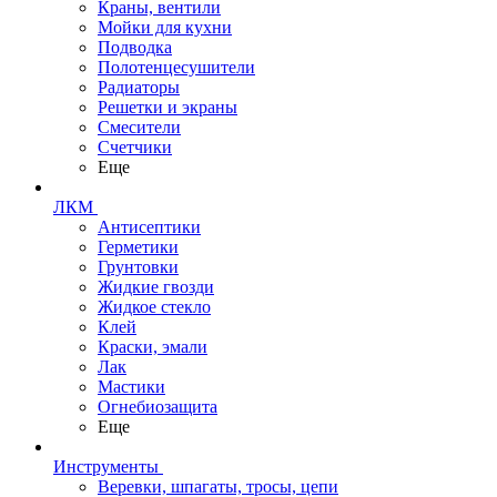
Краны, вентили
Мойки для кухни
Подводка
Полотенцесушители
Радиаторы
Решетки и экраны
Смесители
Счетчики
Еще
ЛКМ
Антисептики
Герметики
Грунтовки
Жидкие гвозди
Жидкое стекло
Клей
Краски, эмали
Лак
Мастики
Огнебиозащита
Еще
Инструменты
Веревки, шпагаты, тросы, цепи