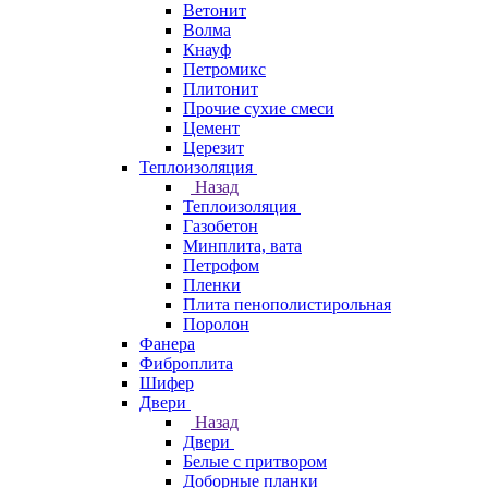
Ветонит
Волма
Кнауф
Петромикс
Плитонит
Прочие сухие смеси
Цемент
Церезит
Теплоизоляция
Назад
Теплоизоляция
Газобетон
Минплита, вата
Петрофом
Пленки
Плита пенополистирольная
Поролон
Фанера
Фиброплита
Шифер
Двери
Назад
Двери
Белые с притвором
Доборные планки