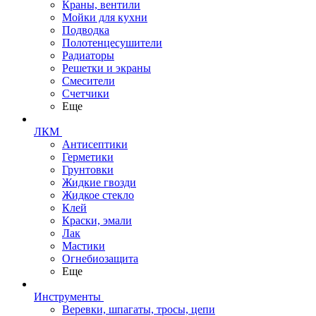
Краны, вентили
Мойки для кухни
Подводка
Полотенцесушители
Радиаторы
Решетки и экраны
Смесители
Счетчики
Еще
ЛКМ
Антисептики
Герметики
Грунтовки
Жидкие гвозди
Жидкое стекло
Клей
Краски, эмали
Лак
Мастики
Огнебиозащита
Еще
Инструменты
Веревки, шпагаты, тросы, цепи