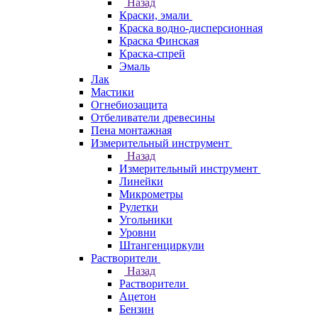
Назад
Краски, эмали
Краска водно-дисперсионная
Краска Финская
Краска-спрей
Эмаль
Лак
Мастики
Огнебиозащита
Отбеливатели древесины
Пена монтажная
Измерительный инструмент
Назад
Измерительный инструмент
Линейки
Микрометры
Рулетки
Угольники
Уровни
Штангенциркули
Растворители
Назад
Растворители
Ацетон
Бензин