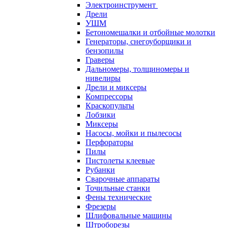
Электроинструмент
Дрели
УШМ
Бетономешалки и отбойные молотки
Генераторы, снегоуборщики и
бензопилы
Граверы
Дальномеры, толщиномеры и
нивелиры
Дрели и миксеры
Компрессоры
Краскопульты
Лобзики
Миксеры
Насосы, мойки и пылесосы
Перфораторы
Пилы
Пистолеты клеевые
Рубанки
Сварочные аппараты
Точильные станки
Фены технические
Фрезеры
Шлифовальные машины
Штроборезы