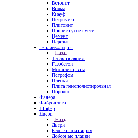
Ветонит
Волма
Кнауф
Петромикс
Плитонит
Прочие сухие смеси
Цемент
Церезит
Теплоизоляция
Назад
Теплоизоляция
Газобетон
Минплита, вата
Петрофом
Пленки
Плита пенополистирольная
Поролон
Фанера
Фиброплита
Шифер
Двери
Назад
Двери
Белые с притвором
Доборные планки