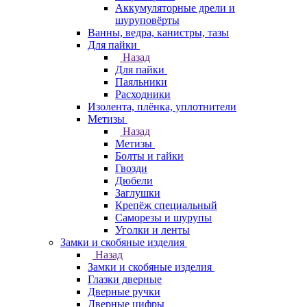
Аккумуляторные дрели и
шуруповёрты
Ванны, ведра, канистры, тазы
Для пайки
Назад
Для пайки
Паяльники
Расходники
Изолента, плёнка, уплотнители
Метизы
Назад
Метизы
Болты и гайки
Гвозди
Дюбели
Заглушки
Крепёж специальный
Саморезы и шурупы
Уголки и ленты
Замки и скобяные изделия
Назад
Замки и скобяные изделия
Глазки дверные
Дверные ручки
Дверные цифры