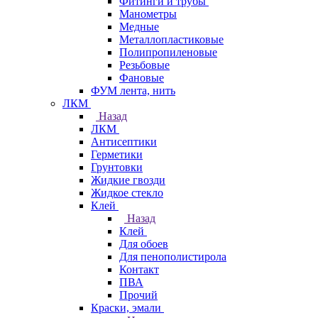
Фитинги и трубы
Манометры
Медные
Металлопластиковые
Полипропиленовые
Резьбовые
Фановые
ФУМ лента, нить
ЛКМ
Назад
ЛКМ
Антисептики
Герметики
Грунтовки
Жидкие гвозди
Жидкое стекло
Клей
Назад
Клей
Для обоев
Для пенополистирола
Контакт
ПВА
Прочий
Краски, эмали