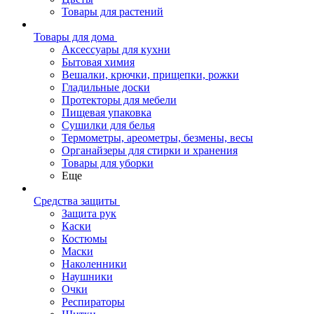
Товары для растений
Товары для дома
Аксессуары для кухни
Бытовая химия
Вешалки, крючки, прищепки, рожки
Гладильные доски
Протекторы для мебели
Пищевая упаковка
Сушилки для белья
Термометры, ареометры, безмены, весы
Органайзеры для стирки и хранения
Товары для уборки
Еще
Средства защиты
Защита рук
Каски
Костюмы
Маски
Наколенники
Наушники
Очки
Респираторы