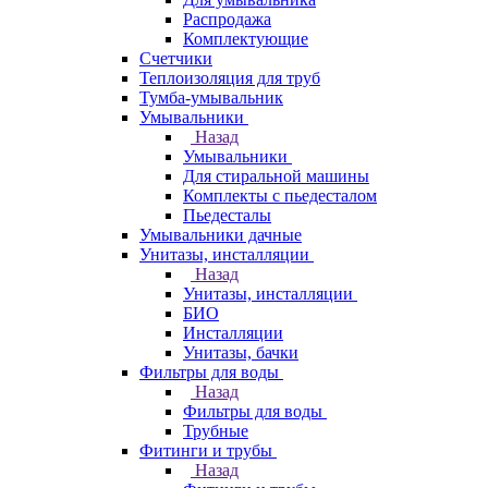
Распродажа
Комплектующие
Счетчики
Теплоизоляция для труб
Тумба-умывальник
Умывальники
Назад
Умывальники
Для стиральной машины
Комплекты с пьедесталом
Пьедесталы
Умывальники дачные
Унитазы, инсталляции
Назад
Унитазы, инсталляции
БИО
Инсталляции
Унитазы, бачки
Фильтры для воды
Назад
Фильтры для воды
Трубные
Фитинги и трубы
Назад