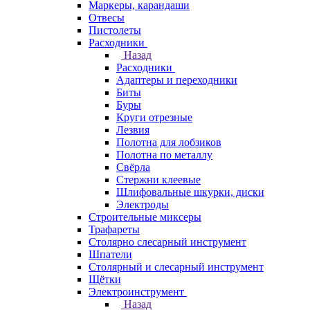
Маркеры, карандаши
Отвесы
Пистолеты
Расходники
Назад
Расходники
Адаптеры и переходники
Биты
Буры
Круги отрезные
Лезвия
Полотна для лобзиков
Полотна по металлу
Свёрла
Стержни клеевые
Шлифовальные шкурки, диски
Электроды
Строительные миксеры
Трафареты
Столярно слесарный инструмент
Шпатели
Столярный и слесарный инструмент
Щётки
Электроинструмент
Назад