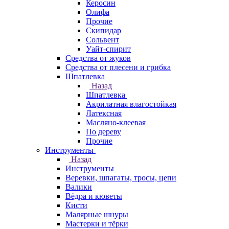
Керосин
Олифа
Прочие
Скипидар
Сольвент
Уайт-спирит
Средства от жуков
Средства от плесени и грибка
Шпатлевка
Назад
Шпатлевка
Акрилатная влагостойкая
Латексная
Масляно-клеевая
По дереву
Прочие
Инструменты
Назад
Инструменты
Веревки, шпагаты, тросы, цепи
Валики
Вёдра и кюветы
Кисти
Малярные шнуры
Мастерки и тёрки