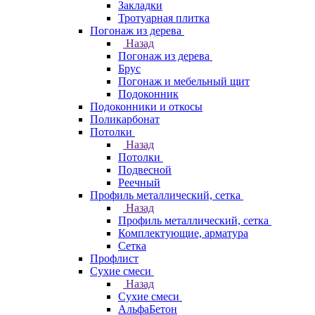
Закладки
Тротуарная плитка
Погонаж из дерева
Назад
Погонаж из дерева
Брус
Погонаж и мебельный щит
Подоконник
Подоконники и откосы
Поликарбонат
Потолки
Назад
Потолки
Подвесной
Реечный
Профиль металлический, сетка
Назад
Профиль металлический, сетка
Комплектующие, арматура
Сетка
Профлист
Сухие смеси
Назад
Сухие смеси
АльфаБетон