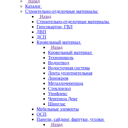
Назад
Каталог
Строительно-отделочные материалы
Назад
Строительно-отделочные материалы
Гипсокартон, ГВЛ
ДВП
ДСП
Кровельный материал
Назад
Кровельный материал
Технониколь
Водоотвод
Водосточная система
Лента уплотнительная
Линокром
Металлочерепица
Стеклоизол
Унифлекс
Черепица Деке
Шинглас
Мебельные элементы
ОСП
Панели, сайдинг, фартуки, уголки
Назад